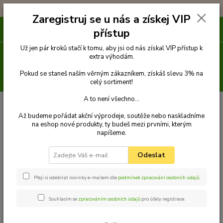
!!! DOPRAVA ZDARMA PŘI OBJEDNÁVCE NAD 1000Kč !!!
Zaregistruj se u nás a získej VIP
0
ks
přístup
za
0 Kč
Už jen pár kroků stačí k tomu, aby jsi od nás získal VIP přístup k
Menu
extra výhodám.
Pokud se staneš naším věrným zákazníkem, získáš slevu 3% na
Hledat
celý sortiment!
A to není všechno...
Kategorie blogu
Až budeme pořádat akční výprodeje, soutěže nebo naskladníme
na eshop nové produkty, ty budeš mezi prvními, kterým
Vše o psích plemenech
napíšeme.
Cestování s pejskem
Odeslat
Psí strava + recepty na psí dobroty
Přeji si odebírat novinky e-mailem dle
podmínek zpracování osobních údajů
.
Výcvik psa
Souhlasím se
zpracováním osobních údajů
pro účely registrace.
Příchod štěněte do rodiny
Jak vybrat pejskovi správné vybavení