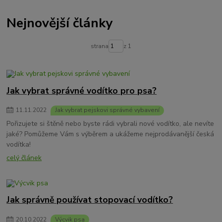
nemoc u psa
psí nemoci
Vánoce se psem
psí vánoce
Nejnovější články
Co dát psovi na Vánoce?
bezpečné vánoce se psem
Jak udělat domácí pamlsky pro psy?
Jak se dělají psí sušenky?
pes zimě
psí tlapky v zimě
Kdy mazat psovi tlapky?
strana
z 1
Jak vybrat správné vodítko pro psa?
11
.
11
.
2022
Jak vybrat pejskovi správné vybavení
Pořizujete si štěně nebo byste rádi vybrali nové vodítko, ale nevíte
jaké? Pomůžeme Vám s výběrem a ukážeme nejprodávanější česká
vodítka!
celý článek
Jak správně používat stopovací vodítko?
20
.
10
.
2022
Výcvik psa