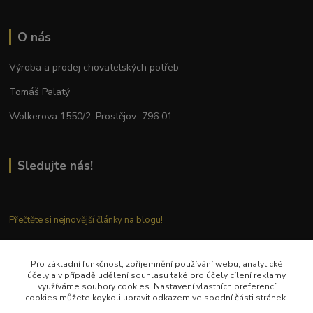
O nás
Výroba a prodej chovatelských potřeb
Tomáš Palatý
Wolkerova 1550/2, Prostějov 796 01
Sledujte nás!
Přečtěte si nejnovější články na blogu!
Pro základní funkčnost, zpříjemnění používání webu, analytické
Kontaktujte nás
účely a v případě udělení souhlasu také pro účely cílení reklamy
využíváme soubory cookies. Nastavení vlastních preferencí
cookies můžete kdykoli upravit odkazem ve spodní části stránek.
Tel.: + 420 777 282 683