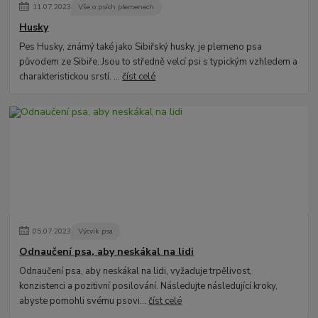
11
.
07
.
2023
Vše o psích plemenech
Husky
Pes Husky, známý také jako Sibiřský husky, je plemeno psa
původem ze Sibiře. Jsou to středně velcí psi s typickým vzhledem a
charakteristickou srstí. ...
číst celé
05
.
07
.
2023
Výcvik psa
Odnaučení psa, aby neskákal na lidi
Odnaučení psa, aby neskákal na lidi, vyžaduje trpělivost,
konzistenci a pozitivní posilování. Následujte následující kroky,
abyste pomohli svému psovi...
číst celé