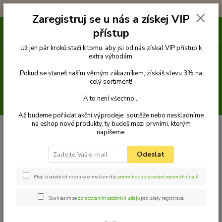
!!! DOPRAVA ZDARMA PŘI OBJEDNÁVCE NAD 1000Kč !!!
Zaregistruj se u nás a získej VIP
0
ks
přístup
za
0 Kč
Už jen pár kroků stačí k tomu, aby jsi od nás získal VIP přístup k
extra výhodám.
Menu
Pokud se staneš naším věrným zákazníkem, získáš slevu 3% na
celý sortiment!
A to není všechno...
Hledat
Až budeme pořádat akční výprodeje, soutěže nebo naskladníme
na eshop nové produkty, ty budeš mezi prvními, kterým
Úvod
Venčení
Vodítka
Přepínací vodítka lanová
Vodítko přepínací
napíšeme.
8 mm x 2,5 m
Odeslat
Přeji si odebírat novinky e-mailem dle
podmínek zpracování osobních údajů
.
Souhlasím se
zpracováním osobních údajů
pro účely registrace.
Vodítko přepínací 8 mm x 2,5 m