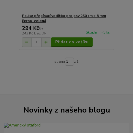
Palkar přepínací vodítko pro psy 250 cm x 8 mm
černo-zelená
294 Kč
/
ks
Skladem > 5 ks
243 Kč
bez DPH
Přidat do košíku
strana
z 1
Novinky z našeho blogu