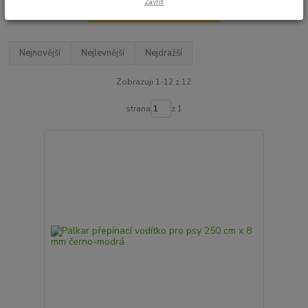
Zavřít
Upřesnit parametry
Nejnovější
Nejlevnější
Nejdražší
Zobrazuji 1-12 z 12
strana
z 1