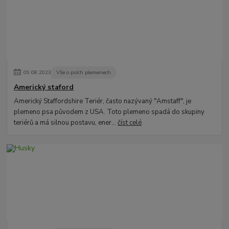
09
.
08
.
2023
Vše o psích plemenech
Americký staford
Americký Staffordshire Teriér, často nazývaný "Amstaff", je
plemeno psa původem z USA. Toto plemeno spadá do skupiny
teriérů a má silnou postavu, ener...
číst celé