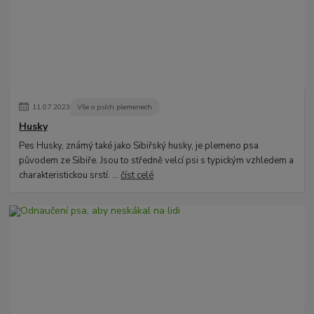
11
.
07
.
2023
Vše o psích plemenech
Husky
Pes Husky, známý také jako Sibiřský husky, je plemeno psa
původem ze Sibiře. Jsou to středně velcí psi s typickým vzhledem a
charakteristickou srstí. ...
číst celé