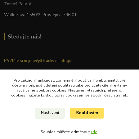
Tomáš Palatý
Wolkerova 1550/2, Prostějov 796 01
Sledujte nás!
Přečtěte si nejnovější články na blogu!
Pro základní funkčnost, zpříjemnění používání webu, analytické
Kontaktujte nás
účely a v případě udělení souhlasu také pro účely cílení reklamy
využíváme soubory cookies. Nastavení vlastních preferencí
cookies můžete kdykoli upravit odkazem ve spodní části stránek.
Tel.: + 420 777 282 683
E
-mail: tomas.palaty@palkar.cz
Souhlasím
Nastavení
© Copyright 2018 – 2024 Palkar.cz
Souhlas můžete odmítnout
zde
.
Vytvořeno na
Eshop-rychle.cz