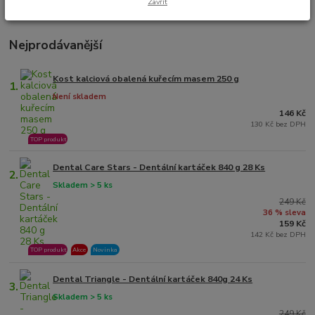
kachní
, nebo
losos
. Dejte pejskovi výbornou odměnu.
Zavřít
Nejprodávanější
Kost kalciová obalená kuřecím masem 250 g
1.
Není skladem
146 Kč
130 Kč bez DPH
TOP produkt
Dental Care Stars - Dentální kartáček 840 g 28 Ks
2.
Skladem > 5 ks
249 Kč
36 % sleva
159 Kč
142 Kč bez DPH
TOP produkt
Akce
Novinka
Dental Triangle - Dentální kartáček 840g 24 Ks
3.
Skladem > 5 ks
249 Kč