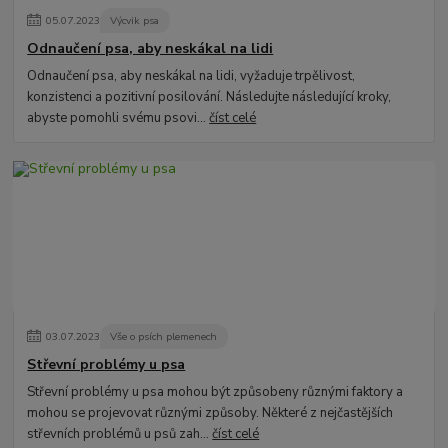
05
.
07
.
2023
Výcvik psa
Odnaučení psa, aby neskákal na lidi
Odnaučení psa, aby neskákal na lidi, vyžaduje trpělivost,
konzistenci a pozitivní posilování. Následujte následující kroky,
abyste pomohli svému psovi...
číst celé
03
.
07
.
2023
Vše o psích plemenech
Střevní problémy u psa
Střevní problémy u psa mohou být způsobeny různými faktory a
mohou se projevovat různými způsoby. Některé z nejčastějších
střevních problémů u psů zah...
číst celé