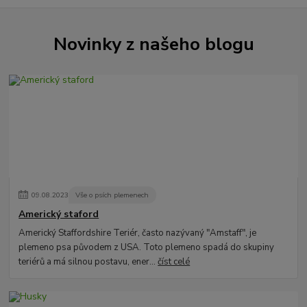
Novinky z našeho blogu
09
.
08
.
2023
Vše o psích plemenech
Americký staford
Americký Staffordshire Teriér, často nazývaný "Amstaff", je
plemeno psa původem z USA. Toto plemeno spadá do skupiny
teriérů a má silnou postavu, ener...
číst celé