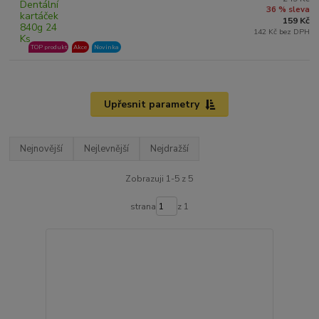
36 % sleva
159 Kč
142 Kč bez DPH
TOP produkt
Akce
Novinka
Upřesnit parametry
Nejnovější
Nejlevnější
Nejdražší
Zobrazuji 1-5 z 5
strana
z 1