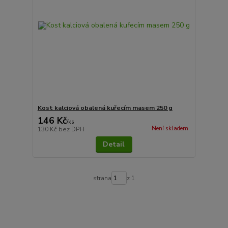
Kost kalciová obalená kuřecím masem 250 g
146 Kč
/
ks
Není skladem
130 Kč
bez DPH
Detail
strana
z 1