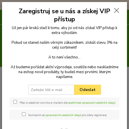
!!! DOPRAVA ZDARMA PŘI OBJEDNÁVCE NAD 1000Kč !!!
Zaregistruj se u nás a získej VIP
0
ks
přístup
za
0 Kč
Už jen pár kroků stačí k tomu, aby jsi od nás získal VIP přístup k
extra výhodám.
Menu
Pokud se staneš naším věrným zákazníkem, získáš slevu 3% na
celý sortiment!
A to není všechno...
Hledat
Až budeme pořádat akční výprodeje, soutěže nebo naskladníme
na eshop nové produkty, ty budeš mezi prvními, kterým
Úvod
Pamlsky
Pamlsky ze sušeného masa
Dentální
napíšeme.
Odeslat
Dentální
Přeji si odebírat novinky e-mailem dle
podmínek zpracování osobních údajů
.
Souhlasím se
zpracováním osobních údajů
pro účely registrace.
Maso, který pejsek by ho nemiloval. Vyberte si z široké nabídky
sušených masových pamlsků vysoké kvality.
Kuřecí, jehněčí,