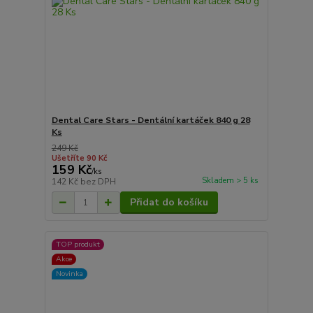
Dental Care Stars - Dentální kartáček 840 g 28
Ks
249 Kč
Ušetříte 90 Kč
159 Kč
/
ks
Skladem > 5 ks
142 Kč
bez DPH
Přidat do košíku
TOP produkt
Akce
Novinka