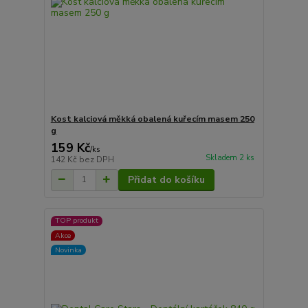
Kost kalciová měkká obalená kuřecím masem 250
g
159 Kč
/
ks
Skladem 2 ks
142 Kč
bez DPH
Přidat do košíku
TOP produkt
Akce
Novinka