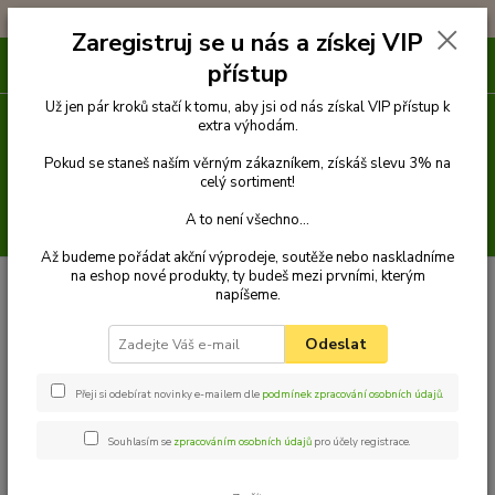
!!! DOPRAVA ZDARMA PŘI OBJEDNÁVCE NAD 1000Kč !!!
Zaregistruj se u nás a získej VIP
0
ks
přístup
za
0 Kč
Už jen pár kroků stačí k tomu, aby jsi od nás získal VIP přístup k
extra výhodám.
Menu
Pokud se staneš naším věrným zákazníkem, získáš slevu 3% na
celý sortiment!
A to není všechno...
Hledat
Až budeme pořádat akční výprodeje, soutěže nebo naskladníme
na eshop nové produkty, ty budeš mezi prvními, kterým
napíšeme.
Kategorie blogu
Odeslat
Vše o psích plemenech
Cestování s pejskem
Přeji si odebírat novinky e-mailem dle
podmínek zpracování osobních údajů
.
Psí strava + recepty na psí dobroty
Souhlasím se
zpracováním osobních údajů
pro účely registrace.
Výcvik psa