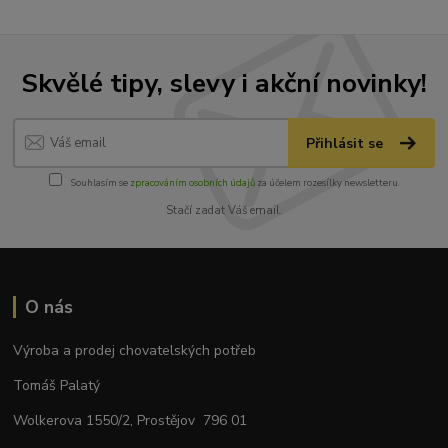
Skvělé tipy, slevy i akční novinky!
Přihlásit se
Souhlasím se
zpracováním osobních údajů
za účelem rozesílky newsletteru.
Stačí zadat Váš email.
O nás
Výroba a prodej chovatelských potřeb
Tomáš Palatý
Wolkerova 1550/2, Prostějov 796 01