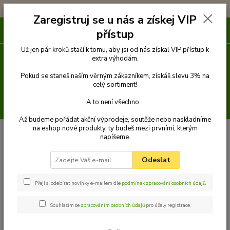
!!! DOPRAVA ZDARMA PŘI OBJEDNÁVCE NAD 1000Kč !!!
Zaregistruj se u nás a získej VIP
0
ks
přístup
za
0 Kč
Už jen pár kroků stačí k tomu, aby jsi od nás získal VIP přístup k
extra výhodám.
Menu
Pokud se staneš naším věrným zákazníkem, získáš slevu 3% na
celý sortiment!
A to není všechno...
Hledat
Až budeme pořádat akční výprodeje, soutěže nebo naskladníme
na eshop nové produkty, ty budeš mezi prvními, kterým
napíšeme.
Kategorie blogu
Odeslat
Vše o psích plemenech
Cestování s pejskem
Přeji si odebírat novinky e-mailem dle
podmínek zpracování osobních údajů
.
Psí strava + recepty na psí dobroty
Souhlasím se
zpracováním osobních údajů
pro účely registrace.
Výcvik psa