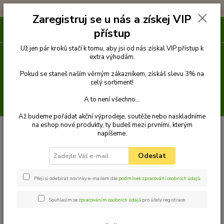
!!! DOPRAVA ZDARMA PŘI OBJEDNÁVCE NAD 1000Kč !!!
Zaregistruj se u nás a získej VIP
0
ks
přístup
za
0 Kč
Už jen pár kroků stačí k tomu, aby jsi od nás získal VIP přístup k
extra výhodám.
Menu
Pokud se staneš naším věrným zákazníkem, získáš slevu 3% na
celý sortiment!
A to není všechno...
Hledat
Až budeme pořádat akční výprodeje, soutěže nebo naskladníme
na eshop nové produkty, ty budeš mezi prvními, kterým
Úvod
Venčení
Postroje a kšírky
Kšírky
napíšeme.
Odeslat
Přeji si odebírat novinky e-mailem dle
podmínek zpracování osobních údajů
.
Kšírky
Souhlasím se
zpracováním osobních údajů
pro účely registrace.
Jakou velikost zvolit?