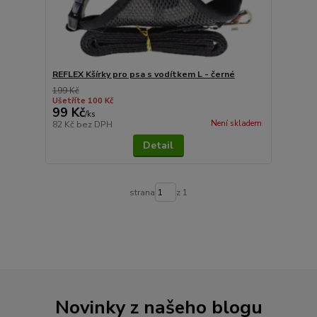
REFLEX Kšírky pro psa s vodítkem L - černé
199 Kč
Ušetříte 100 Kč
99 Kč
/
ks
Není skladem
82 Kč
bez DPH
Detail
strana
z 1
Novinky z našeho blogu