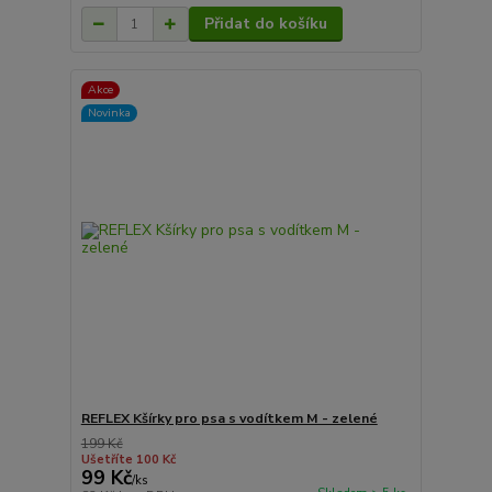
Přidat do košíku
Akce
Novinka
REFLEX Kšírky pro psa s vodítkem M - zelené
199 Kč
Ušetříte 100 Kč
99 Kč
/
ks