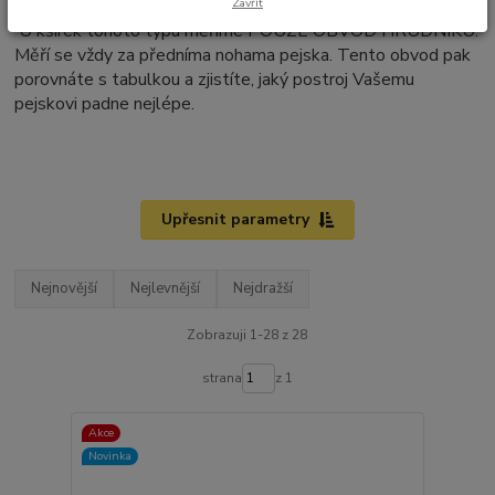
Zavřít
U kšírek tohoto typu
měřím
e POUZE OBVOD HRUDNÍKU.
Měří se vždy za předníma nohama pejska. Tento obvod pak
porovnáte s tabulkou a zjistíte, jaký postroj Vašemu
pejskovi padne nejlépe.
Upřesnit parametry
Nejnovější
Nejlevnější
Nejdražší
Zobrazuji 1-28 z 28
strana
z 1
Akce
Novinka