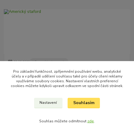
09
.
08
.
2023
Vše o psích plemenech
Americký staford
Pro základní funkčnost, zpříjemnění používání webu, analytické
účely a v případě udělení souhlasu také pro účely cílení reklamy
Americký Staffordshire Teriér, často nazývaný "Amstaff", je
využíváme soubory cookies. Nastavení vlastních preferencí
plemeno psa původem z USA. Toto plemeno spadá do skupiny
cookies můžete kdykoli upravit odkazem ve spodní části stránek.
teriérů a má silnou postavu, ener...
číst celé
Souhlasím
Nastavení
Souhlas můžete odmítnout
zde
.