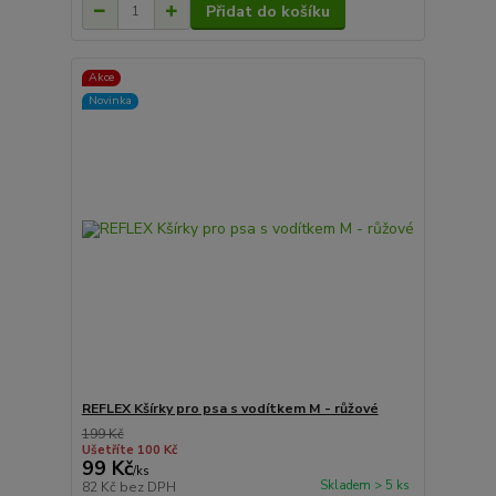
Přidat do košíku
Akce
Novinka
REFLEX Kšírky pro psa s vodítkem M - růžové
199 Kč
Ušetříte 100 Kč
99 Kč
/
ks
Skladem > 5 ks
82 Kč
bez DPH