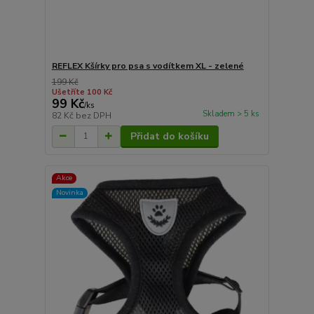
REFLEX Kšírky pro psa s vodítkem XL - zelené
199 Kč
Ušetříte 100 Kč
99 Kč
/
ks
Skladem > 5 ks
82 Kč
bez DPH
Přidat do košíku
Akce
Novinka