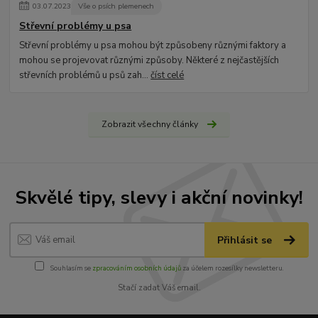
03
.
07
.
2023
Vše o psích plemenech
Střevní problémy u psa
Střevní problémy u psa mohou být způsobeny různými faktory a
mohou se projevovat různými způsoby. Některé z nejčastějších
střevních problémů u psů zah...
číst celé
Zobrazit všechny články
Skvělé tipy, slevy i akční novinky!
Přihlásit se
Souhlasím se
zpracováním osobních údajů
za účelem rozesílky newsletteru.
Stačí zadat Váš email.