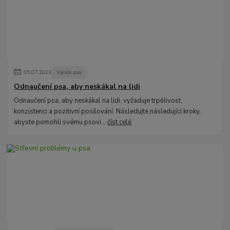
05
.
07
.
2023
Výcvik psa
Odnaučení psa, aby neskákal na lidi
Odnaučení psa, aby neskákal na lidi, vyžaduje trpělivost,
konzistenci a pozitivní posilování. Následujte následující kroky,
abyste pomohli svému psovi...
číst celé