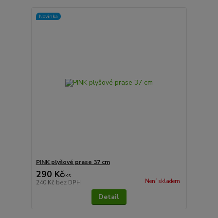
Novinka
PINK plyšové prase 37 cm
290 Kč
/
ks
Není skladem
240 Kč
bez DPH
Detail