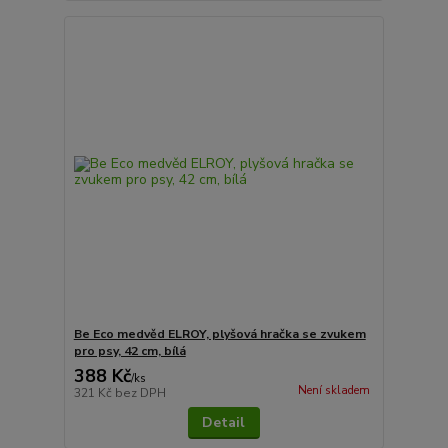
Be Eco medvěd ELROY, plyšová hračka se zvukem
pro psy, 42 cm, bílá
388 Kč
/
ks
Není skladem
321 Kč
bez DPH
Detail