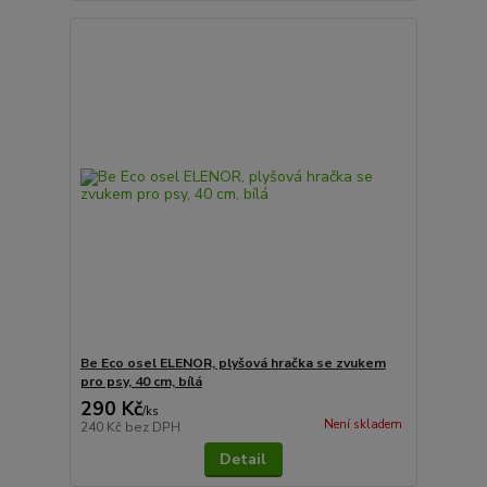
Be Eco osel ELENOR, plyšová hračka se zvukem
pro psy, 40 cm, bílá
290 Kč
/
ks
Není skladem
240 Kč
bez DPH
Detail