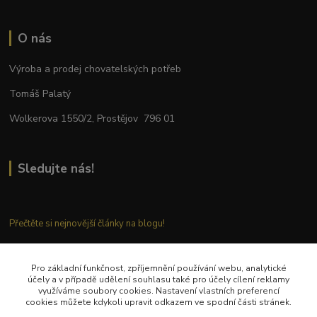
O nás
Výroba a prodej chovatelských potřeb
Tomáš Palatý
Wolkerova 1550/2, Prostějov 796 01
Sledujte nás!
Přečtěte si nejnovější články na blogu!
Pro základní funkčnost, zpříjemnění používání webu, analytické
Kontaktujte nás
účely a v případě udělení souhlasu také pro účely cílení reklamy
využíváme soubory cookies. Nastavení vlastních preferencí
cookies můžete kdykoli upravit odkazem ve spodní části stránek.
Tel.: + 420 777 282 683