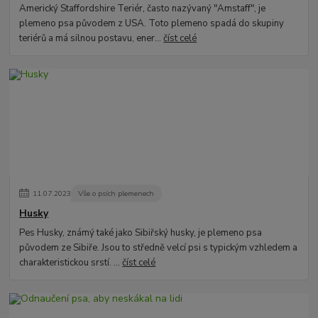
Americký Staffordshire Teriér, často nazývaný "Amstaff", je
plemeno psa původem z USA. Toto plemeno spadá do skupiny
teriérů a má silnou postavu, ener...
číst celé
11
.
07
.
2023
Vše o psích plemenech
Husky
Pes Husky, známý také jako Sibiřský husky, je plemeno psa
původem ze Sibiře. Jsou to středně velcí psi s typickým vzhledem a
charakteristickou srstí. ...
číst celé