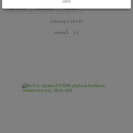
Zavřít
Nejnovější
Nejlevnější
Nejdražší
Zobrazuji 1-16 z 16
strana
z 1