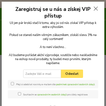
!!! DOPRAVA ZDARMA PŘI OBJEDNÁVCE NAD 1000Kč !!!
Zaregistruj se u nás a získej VIP
0
ks
přístup
za
0 Kč
Už jen pár kroků stačí k tomu, aby jsi od nás získal VIP přístup k
extra výhodám.
Menu
Pokud se staneš naším věrným zákazníkem, získáš slevu 3% na
celý sortiment!
A to není všechno...
Hledat
Až budeme pořádat akční výprodeje, soutěže nebo naskladníme
na eshop nové produkty, ty budeš mezi prvními, kterým
Úvod
Příslušenství
Hračky
Bavlna, plyš, froté
napíšeme.
Odeslat
Bavlna, plyš, froté
Přeji si odebírat novinky e-mailem dle
podmínek zpracování osobních údajů
.
Souhlasím se
zpracováním osobních údajů
pro účely registrace.
Upřesnit parametry