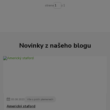
strana
z 1
Novinky z našeho blogu
09
.
08
.
2023
Vše o psích plemenech
Americký staford