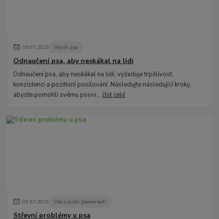
05
.
07
.
2023
Výcvik psa
Odnaučení psa, aby neskákal na lidi
Odnaučení psa, aby neskákal na lidi, vyžaduje trpělivost,
konzistenci a pozitivní posilování. Následujte následující kroky,
abyste pomohli svému psovi...
číst celé
03
.
07
.
2023
Vše o psích plemenech
Střevní problémy u psa