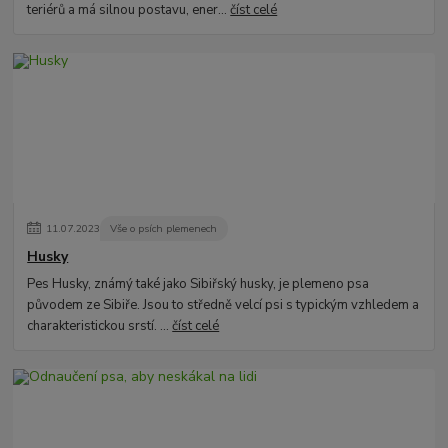
teriérů a má silnou postavu, ener...
číst celé
11
.
07
.
2023
Vše o psích plemenech
Husky
Pes Husky, známý také jako Sibiřský husky, je plemeno psa
původem ze Sibiře. Jsou to středně velcí psi s typickým vzhledem a
charakteristickou srstí. ...
číst celé