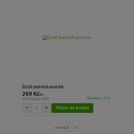
Čistič matných povrchů
269 Kč
/
ks
Skladem > 5 ks
222 Kč
bez DPH
Přidat do košíku
strana
z 1