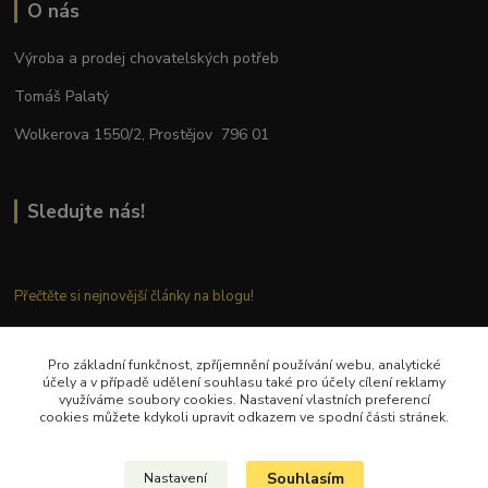
O nás
Výroba a prodej chovatelských potřeb
Tomáš Palatý
Wolkerova 1550/2, Prostějov 796 01
Sledujte nás!
Přečtěte si nejnovější články na blogu!
Pro základní funkčnost, zpříjemnění používání webu, analytické
Kontaktujte nás
účely a v případě udělení souhlasu také pro účely cílení reklamy
využíváme soubory cookies. Nastavení vlastních preferencí
cookies můžete kdykoli upravit odkazem ve spodní části stránek.
Tel.: + 420 777 282 683
E
-mail: tomas.palaty@palkar.cz
Souhlasím
Nastavení