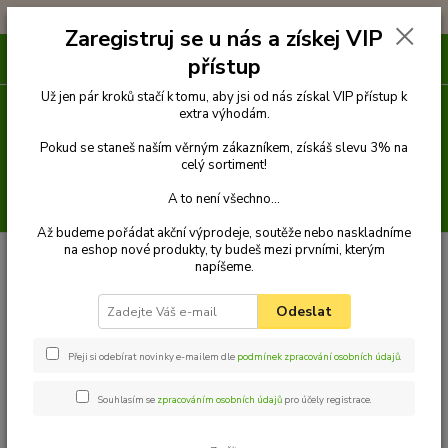
!!! DOPRAVA ZDARMA PŘI OBJEDNÁVCE NAD 1000Kč !!!
Zaregistruj se u nás a získej VIP
0
ks
přístup
za
0 Kč
Už jen pár kroků stačí k tomu, aby jsi od nás získal VIP přístup k
extra výhodám.
Menu
Pokud se staneš naším věrným zákazníkem, získáš slevu 3% na
celý sortiment!
A to není všechno...
Hledat
Až budeme pořádat akční výprodeje, soutěže nebo naskladníme
na eshop nové produkty, ty budeš mezi prvními, kterým
Úvod
NANO čistící prostředky
Specifické
napíšeme.
Specifické
Odeslat
Upřesnit parametry
Přeji si odebírat novinky e-mailem dle
podmínek zpracování osobních údajů
.
Souhlasím se
zpracováním osobních údajů
pro účely registrace.
Nejnovější
Nejlevnější
Nejdražší