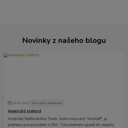
Novinky z našeho blogu
09
.
08
.
2023
Vše o psích plemenech
Americký staford
Americký Staffordshire Teriér, často nazývaný "Amstaff", je
plemeno psa původem z USA. Toto plemeno spadá do skupiny