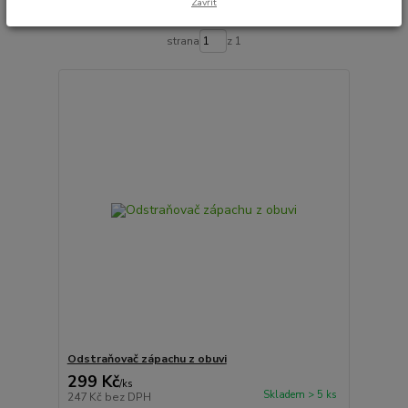
Zavřít
Zobrazuji 1-7 z 7
strana
z 1
Odstraňovač zápachu z obuvi
299 Kč
/
ks
Skladem > 5 ks
247 Kč
bez DPH