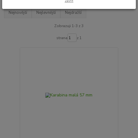
Zavřít
Nejnovější
Nejlevnější
Nejdražší
Zobrazuji 1-3 z 3
strana
z 1