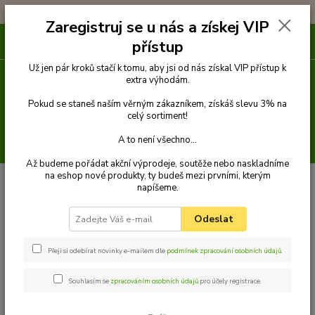
!!! DOPRAVA ZDARMA PŘI OBJEDNÁVCE NAD 1000Kč !!!
Zaregistruj se u nás a získej VIP
0
ks
přístup
za
0 Kč
Už jen pár kroků stačí k tomu, aby jsi od nás získal VIP přístup k
extra výhodám.
Menu
Pokud se staneš naším věrným zákazníkem, získáš slevu 3% na
celý sortiment!
A to není všechno...
Hledat
Až budeme pořádat akční výprodeje, soutěže nebo naskladníme
na eshop nové produkty, ty budeš mezi prvními, kterým
Úvod
Sedlářské kování
napíšeme.
Sedlářské kování
Odeslat
Karabiny
Přeji si odebírat novinky e-mailem dle
podmínek zpracování osobních údajů
.
Souhlasím se
zpracováním osobních údajů
pro účely registrace.
Upřesnit parametry