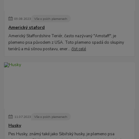
09
.
08
.
2023
Vše o psích plemenech
Americký staford
Americký Staffordshire Teriér, často nazývaný "Amstaff", je
plemeno psa původem z USA. Toto plemeno spadá do skupiny
teriérů a má silnou postavu, ener...
číst celé
11
.
07
.
2023
Vše o psích plemenech
Husky
Pes Husky, známý také jako Sibiřský husky, je plemeno psa