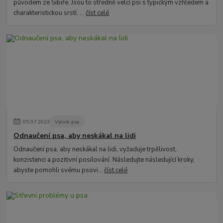
původem ze Sibiře. Jsou to středně velcí psi s typickým vzhledem a
charakteristickou srstí. ...
číst celé
05
.
07
.
2023
Výcvik psa
Odnaučení psa, aby neskákal na lidi
Odnaučení psa, aby neskákal na lidi, vyžaduje trpělivost,
konzistenci a pozitivní posilování. Následujte následující kroky,
abyste pomohli svému psovi...
číst celé