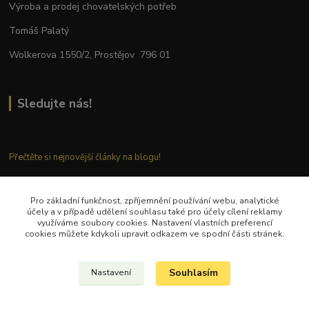
Výroba a prodej chovatelských potřeb
Tomáš Palatý
Wolkerova 1550/2, Prostějov 796 01
Sledujte nás!
Přečtěte si nejnovější články na blogu!
Pro základní funkčnost, zpříjemnění používání webu, analytické
Kontaktujte nás
účely a v případě udělení souhlasu také pro účely cílení reklamy
využíváme soubory cookies. Nastavení vlastních preferencí
cookies můžete kdykoli upravit odkazem ve spodní části stránek.
Tel.: + 420 777 282 683
E
-mail: tomas.palaty@palkar.cz
Souhlasím
Nastavení