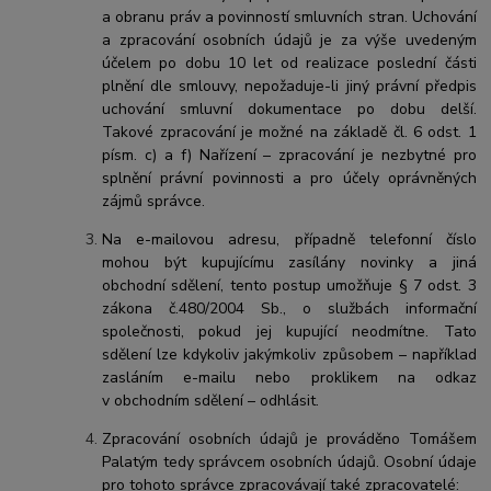
a obranu práv a povinností smluvních stran. Uchování
a zpracování osobních údajů je za výše uvedeným
účelem po dobu 10 let od realizace poslední části
plnění dle smlouvy, nepožaduje-li jiný právní předpis
uchování smluvní dokumentace po dobu delší.
Takové zpracování je možné na základě čl. 6 odst. 1
písm. c) a f) Nařízení – zpracování je nezbytné pro
splnění právní povinnosti a pro účely oprávněných
zájmů správce.
Na e-mailovou adresu, případně telefonní číslo
mohou být kupujícímu zasílány novinky a jiná
obchodní sdělení, tento postup umožňuje § 7 odst. 3
zákona č.480/2004 Sb., o službách informační
společnosti, pokud jej kupující neodmítne. Tato
sdělení lze kdykoliv jakýmkoliv způsobem – například
zasláním e-mailu nebo proklikem na odkaz
v obchodním sdělení – odhlásit.
Zpracování osobních údajů je prováděno Tomášem
Palatým tedy správcem osobních údajů. Osobní údaje
pro tohoto správce zpracovávají také zpracovatelé: