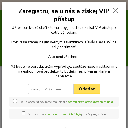
!!! DOPRAVA ZDARMA PŘI OBJEDNÁVCE NAD 1000Kč !!!
Zaregistruj se u nás a získej VIP
0
ks
přístup
za
0 Kč
Už jen pár kroků stačí k tomu, aby jsi od nás získal VIP přístup k
extra výhodám.
Menu
Pokud se staneš naším věrným zákazníkem, získáš slevu 3% na
celý sortiment!
A to není všechno...
Hledat
Až budeme pořádat akční výprodeje, soutěže nebo naskladníme
na eshop nové produkty, ty budeš mezi prvními, kterým
Úvod
Souhlas se zpracováním osobních údajů pro účely rozesílky e-
napíšeme.
mailových obchodních sdělení
Odeslat
Souhlas se zpracováním osobních
údajů pro účely rozesílky e-
Přeji si odebírat novinky e-mailem dle
podmínek zpracování osobních údajů
.
mailových obchodních sdělení
Souhlasím se
zpracováním osobních údajů
pro účely registrace.
Společnost
Tomáš Palatý
, se sídlem v Prostějově, IČ
02057310, zapsaná v živnostenském rejstříku v