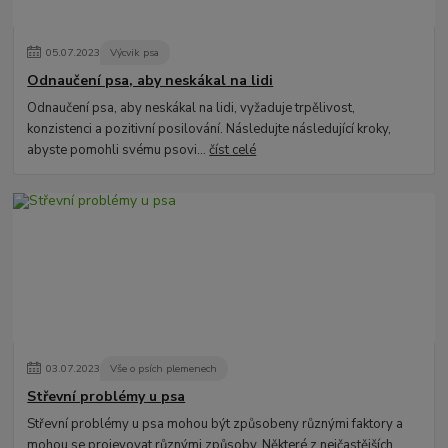
05
.
07
.
2023
Výcvik psa
Odnaučení psa, aby neskákal na lidi
Odnaučení psa, aby neskákal na lidi, vyžaduje trpělivost,
konzistenci a pozitivní posilování. Následujte následující kroky,
abyste pomohli svému psovi...
číst celé
03
.
07
.
2023
Vše o psích plemenech
Střevní problémy u psa
Střevní problémy u psa mohou být způsobeny různými faktory a
mohou se projevovat různými způsoby. Některé z nejčastějších