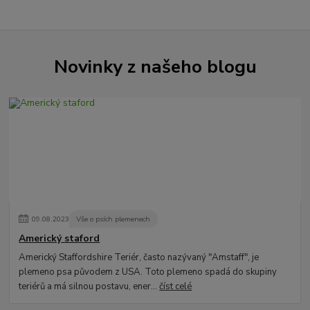
Novinky z našeho blogu
09
.
08
.
2023
Vše o psích plemenech
Americký staford
Americký Staffordshire Teriér, často nazývaný "Amstaff", je
plemeno psa původem z USA. Toto plemeno spadá do skupiny
teriérů a má silnou postavu, ener...
číst celé