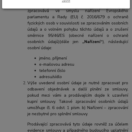
Zavřít
Prostějově (dále jen
„prodávající“
nebo
„správce“
)
zpracovává ve smyslu nařízení Evropského
parlamentu a Rady (EU) č. 2016/679 o ochraně
fyzických osob v souvislosti se zpracováním osobních
údajů a o volném pohybu těchto údajů a o zrušení
směrnice 95/46/ES (obecné nařízení o ochraně
osobních údajů)(dále jen
„Nařízení“
), následující
osobní údaje:
jméno, příjmení
e-mailovou adresu
telefonní číslo
adresu/sídlo
Výše uvedené osobní údaje je nutné zpracovat pro
odbavení objednávek a další plnění ze smlouvy,
pokud mezi vámi a prodávajícím dojde k uzavření
kupní smlouvy. Takové zpracování osobních údajů
umožňuje čl. 6 odst. 1 písm. b) Nařízení – zpracování
je nezbytné pro splnění smlouvy.
Prodávající zpracovává tyto údaje rovněž za účelem
evidence smlouvy a případného budoucího uplatnění