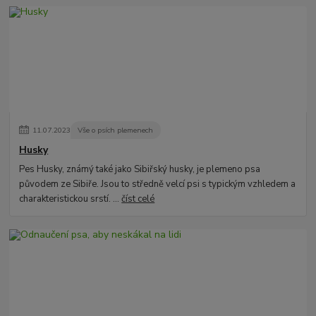
11
.
07
.
2023
Vše o psích plemenech
Husky
Pes Husky, známý také jako Sibiřský husky, je plemeno psa
původem ze Sibiře. Jsou to středně velcí psi s typickým vzhledem a
charakteristickou srstí. ...
číst celé