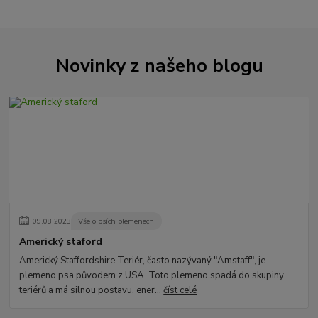
Novinky z našeho blogu
09
.
08
.
2023
Vše o psích plemenech
Americký staford
Americký Staffordshire Teriér, často nazývaný "Amstaff", je
plemeno psa původem z USA. Toto plemeno spadá do skupiny
teriérů a má silnou postavu, ener...
číst celé