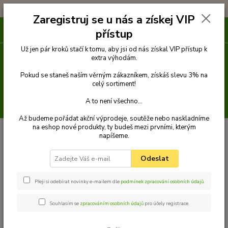
!!! DOPRAVA ZDARMA PŘI OBJEDNÁVCE NAD 1000Kč !!!
Zaregistruj se u nás a získej VIP
0
ks
přístup
za
0 Kč
Už jen pár kroků stačí k tomu, aby jsi od nás získal VIP přístup k
extra výhodám.
Menu
Pokud se staneš naším věrným zákazníkem, získáš slevu 3% na
celý sortiment!
A to není všechno...
Hledat
Až budeme pořádat akční výprodeje, soutěže nebo naskladníme
na eshop nové produkty, ty budeš mezi prvními, kterým
Úvod
Venčení
Postroje a kšírky
Klasické postroje
napíšeme.
Odeslat
Přeji si odebírat novinky e-mailem dle
podmínek zpracování osobních údajů
.
Klasické postroje
Souhlasím se
zpracováním osobních údajů
pro účely registrace.
Jakou velikost zvolit?