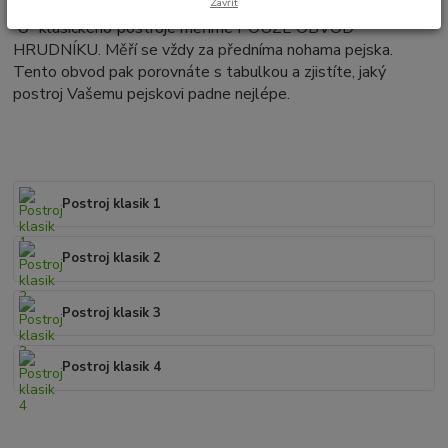
Zavřít
U “klasického
“
postroje měříme POUZE OBVOD
HRUDNÍKU. Měří se vždy za předníma nohama pejska.
Tento obvod pak porovnáte s tabulkou a zjistíte, jaký
postroj Vašemu pejskovi padne nejlépe.
Postroj klasik 1
Postroj klasik 2
Postroj klasik 3
Postroj klasik 4