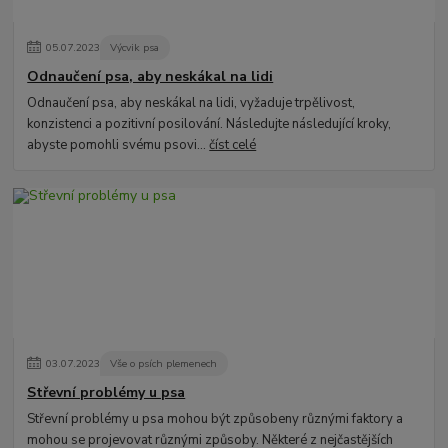
05
.
07
.
2023
Výcvik psa
Odnaučení psa, aby neskákal na lidi
Odnaučení psa, aby neskákal na lidi, vyžaduje trpělivost,
konzistenci a pozitivní posilování. Následujte následující kroky,
abyste pomohli svému psovi...
číst celé
03
.
07
.
2023
Vše o psích plemenech
Střevní problémy u psa
Střevní problémy u psa mohou být způsobeny různými faktory a
mohou se projevovat různými způsoby. Některé z nejčastějších