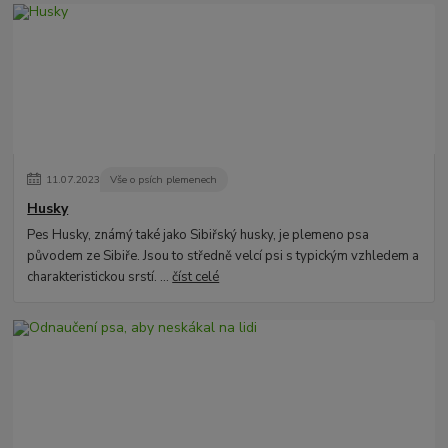
11
.
07
.
2023
Vše o psích plemenech
Husky
Pes Husky, známý také jako Sibiřský husky, je plemeno psa
původem ze Sibiře. Jsou to středně velcí psi s typickým vzhledem a
charakteristickou srstí. ...
číst celé