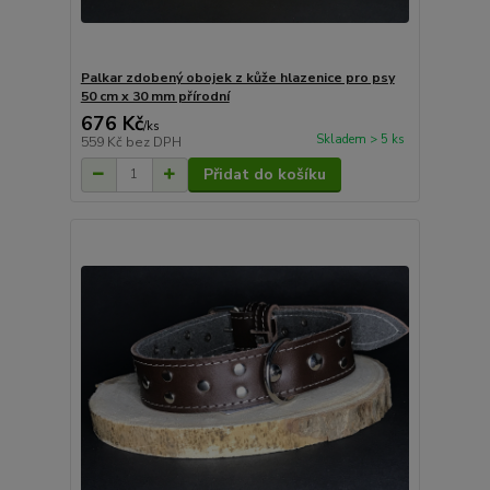
Palkar zdobený obojek z kůže hlazenice pro psy
50 cm x 30 mm přírodní
676 Kč
/
ks
Skladem > 5 ks
559 Kč
bez DPH
Přidat do košíku