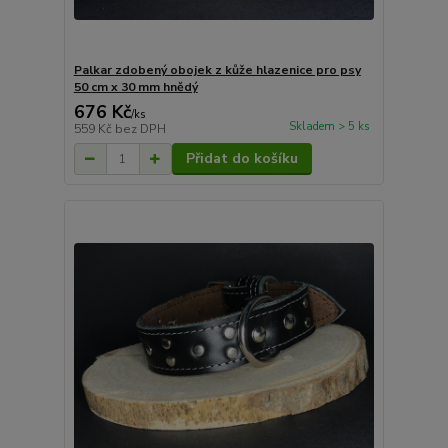
Palkar zdobený obojek z kůže hlazenice pro psy
50 cm x 30 mm hnědý
676 Kč
/
ks
Skladem > 5 ks
559 Kč
bez DPH
Přidat do košíku