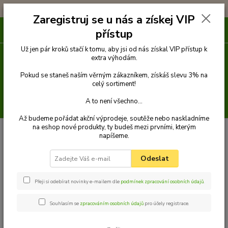
!!! DOPRAVA ZDARMA PŘI OBJEDNÁVCE NAD 1000Kč !!!
Zaregistruj se u nás a získej VIP
0
ks
přístup
za
0 Kč
Už jen pár kroků stačí k tomu, aby jsi od nás získal VIP přístup k
extra výhodám.
Menu
Pokud se staneš naším věrným zákazníkem, získáš slevu 3% na
celý sortiment!
A to není všechno...
Hledat
Až budeme pořádat akční výprodeje, soutěže nebo naskladníme
na eshop nové produkty, ty budeš mezi prvními, kterým
Úvod
Venčení
Obojky
Obojky z kůže hlazenice zdobené
Obojek z
napíšeme.
kůže hlazenice zdobený 50 cm
Odeslat
Přeji si odebírat novinky e-mailem dle
podmínek zpracování osobních údajů
.
Souhlasím se
zpracováním osobních údajů
pro účely registrace.
Obojek z kůže hlazenice zdobený
50 cm