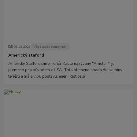
09
.
08
.
2023
Vše o psích plemenech
Americký staford
Americký Staffordshire Teriér, často nazývaný "Amstaff", je
plemeno psa původem z USA. Toto plemeno spadá do skupiny
teriérů a má silnou postavu, ener...
číst celé