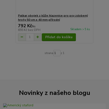
Palkar obojek z kůže hlazenice pro psy zdobený
hroty 50 cm x 40 mm přírodní
792 Kč
/
ks
Skladem > 5 ks
655 Kč
bez DPH
Přidat do košíku
strana
z 1
Novinky z našeho blogu