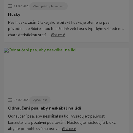
11
.
07
.
2023
Vše o psích plemenech
Husky
Pes Husky, známý také jako Sibiřský husky, je plemeno psa
původem ze Sibiře. Jsou to středně velcí psi s typickým vzhledem a
charakteristickou srstí. ...
číst celé
05
.
07
.
2023
Výcvik psa
Odnaučení psa, aby neskákal na lidi
Odnaučení psa, aby neskákal na lidi, vyžaduje trpělivost,
konzistenci a pozitivní posilování. Následujte následující kroky,
abyste pomohli svému psovi...
číst celé