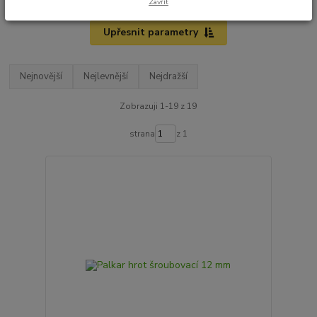
Zavřít
Upřesnit parametry
Nejnovější
Nejlevnější
Nejdražší
Zobrazuji 1-19 z 19
strana
z 1