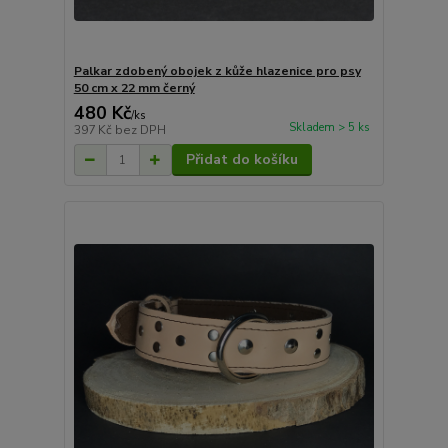
Palkar zdobený obojek z kůže hlazenice pro psy
50 cm x 22 mm černý
480 Kč
/
ks
Skladem > 5 ks
397 Kč
bez DPH
Přidat do košíku