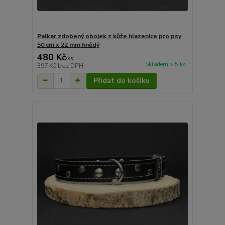
Palkar zdobený obojek z kůže hlazenice pro psy
50 cm x 22 mm hnědý
480 Kč
/
ks
Skladem > 5 ks
397 Kč
bez DPH
Přidat do košíku