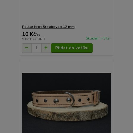
Palkar hrot šroubovací 12 mm
10 Kč
/
ks
Skladem > 5 ks
9 Kč
bez DPH
Přidat do košíku