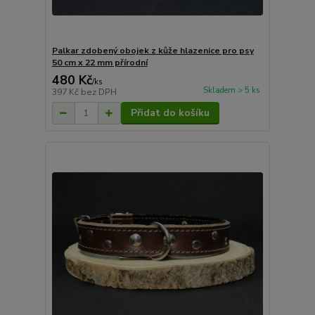
Palkar zdobený obojek z kůže hlazenice pro psy
50 cm x 22 mm přírodní
480 Kč
/
ks
Skladem > 5 ks
397 Kč
bez DPH
Přidat do košíku