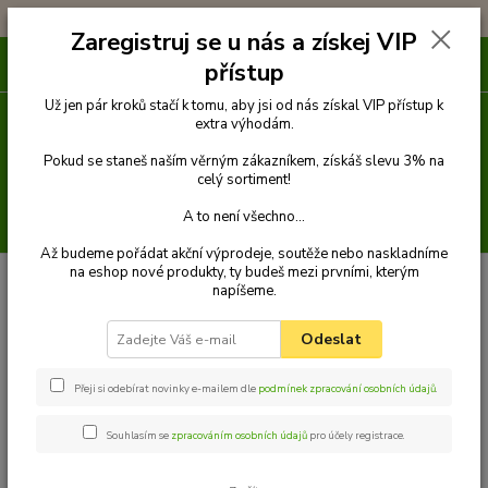
!!! DOPRAVA ZDARMA PŘI OBJEDNÁVCE NAD 1000Kč !!!
Zaregistruj se u nás a získej VIP
0
ks
přístup
za
0 Kč
Už jen pár kroků stačí k tomu, aby jsi od nás získal VIP přístup k
extra výhodám.
Menu
Pokud se staneš naším věrným zákazníkem, získáš slevu 3% na
celý sortiment!
A to není všechno...
Hledat
Až budeme pořádat akční výprodeje, soutěže nebo naskladníme
na eshop nové produkty, ty budeš mezi prvními, kterým
Úvod
Venčení
Obojky
Obojky z velurové kůže
Obojek z velurové
napíšeme.
kůže 55 cm
Odeslat
Přeji si odebírat novinky e-mailem dle
podmínek zpracování osobních údajů
.
Souhlasím se
zpracováním osobních údajů
pro účely registrace.
Obojek z velurové kůže 55 cm