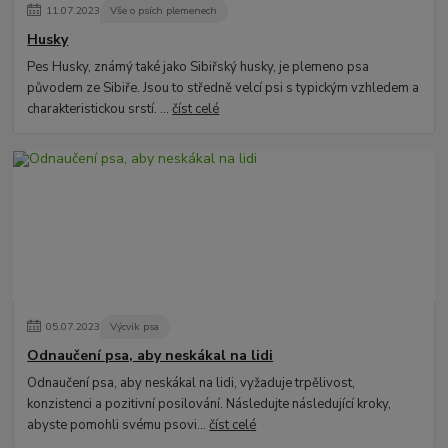
11
.
07
.
2023
Vše o psích plemenech
Husky
Pes Husky, známý také jako Sibiřský husky, je plemeno psa
původem ze Sibiře. Jsou to středně velcí psi s typickým vzhledem a
charakteristickou srstí. ...
číst celé
05
.
07
.
2023
Výcvik psa
Odnaučení psa, aby neskákal na lidi
Odnaučení psa, aby neskákal na lidi, vyžaduje trpělivost,
konzistenci a pozitivní posilování. Následujte následující kroky,
abyste pomohli svému psovi...
číst celé