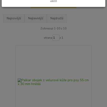
Zavřít
Upřesnit parametry
Nejnovější
Nejlevnější
Nejdražší
Zobrazuji 1-10 z 10
strana
z 1