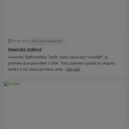
09
.
08
.
2023
Vše o psích plemenech
Americký staford
Americký Staffordshire Teriér, často nazývaný "Amstaff", je
plemeno psa původem z USA. Toto plemeno spadá do skupiny
teriérů a má silnou postavu, ener...
číst celé