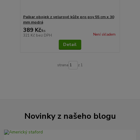
Palkar obojek z velurové kůže pro psy 55 cm x 30
mm modrá
389 Kč
/
ks
Není skladem
321 Kč
bez DPH
Detail
strana
z 1
Novinky z našeho blogu