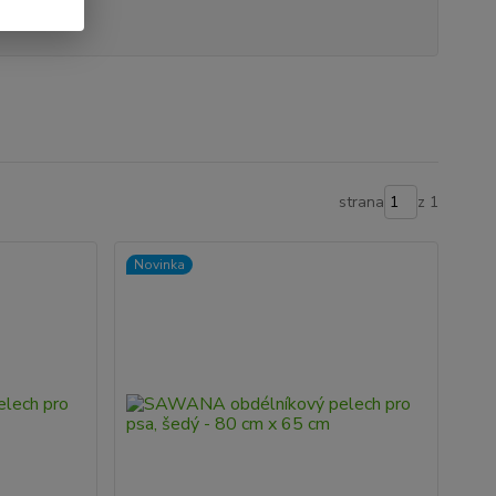
produkt
strana
z 1
Novinka