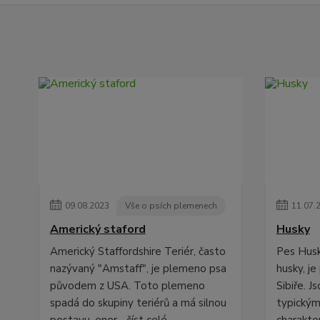
09
.
08
.
2023
Vše o psích plemenech
11
.
07
.
Americký staford
Husky
Americký Staffordshire Teriér, často
Pes Husk
nazývaný "Amstaff", je plemeno psa
husky, j
původem z USA. Toto plemeno
Sibiře. J
spadá do skupiny teriérů a má silnou
typickým