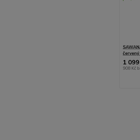
SAWANA 
červený
1 099
908 Kč
b