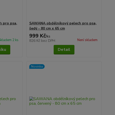
 pro psa,
SAWANA obdélníkový pelech pro psa,
šedý - 80 cm x 65 cm
999 Kč
/
ks
Skladem 2 ks
Není skladem
826 Kč
bez DPH
šíku
Detail
Novinka