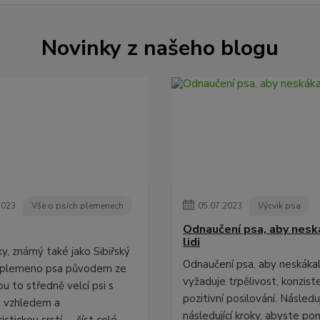
Novinky z našeho blogu
2023
Vše o psích plemenech
05
.
07
.
2023
Výcvik psa
Odnaučení psa, aby nesk
lidi
y, známý také jako Sibiřský
Odnaučení psa, aby neskákal 
e plemeno psa původem ze
vyžaduje trpělivost, konziste
sou to středně velcí psi s
pozitivní posilování. Následu
 vzhledem a
následující kroky, abyste po