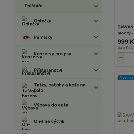
Polštáře
Oblečky
SAWANA 
modrý -
Pamlsky
999 K
826 Kč
b
Konzervy pro psy
Příslušenství
Novinka
Tašky, batohy a koše na
kolo
Výbava do auta
On-line výcvik