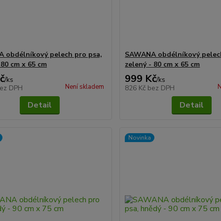
obdélníkový pelech pro psa,
SAWANA obdélníkový pelech
 80 cm x 65 cm
zelený - 80 cm x 65 cm
č
999 Kč
/
ks
/
ks
Není skladem
N
ez DPH
826 Kč
bez DPH
Detail
Detail
Novinka