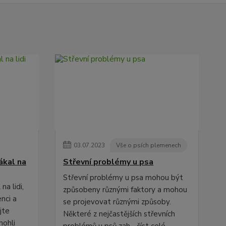
03
.
07
.
2023
Vše o psích plemenech
ákal na
Střevní problémy u psa
Střevní problémy u psa mohou být
na lidi,
způsobeny různými faktory a mohou
nci a
se projevovat různými způsoby.
jte
Některé z nejčastějších střevních
mohli