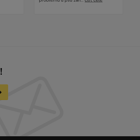
problémů u psů zah...
číst celé
!