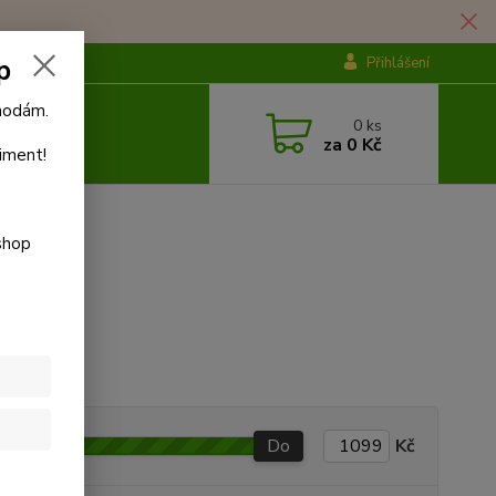
p
Přihlášení
ýhodám.
0
ks
za
0 Kč
iment!
vý
shop
Do
Kč