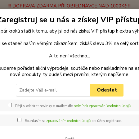
!!! DOPRAVA ZDARMA PŘI OBJEDNÁVCE NAD 1000Kč !!!
Zaregistruj se u nás a získej VIP přístu
latba
Vrácení zboží
Obchodní podmínky
Velkoobchodní spolupráce
 pár kroků stačí k tomu, aby jsi od nás získal VIP přístup k extra v
Hledat
 se staneš naším věrným zákazníkem, získáš slevu 3% na celý sort
A to není všechno...
elechy
Pro středně velké pejsky 5 kg - 15 kg
SAWANA Pelech látko
budeme pořádat akční výprodeje, soutěže nebo naskladníme na e
nové produkty, ty budeš mezi prvními, kterým napíšeme.
Odeslat
ANA Pelech látkový
Přeji si odebírat novinky e-mailem dle
podmínek zpracování osobních údajů
.
Souhlasím se
zpracováním osobních údajů
pro účely registrace.
Kč
Od
Zavřít