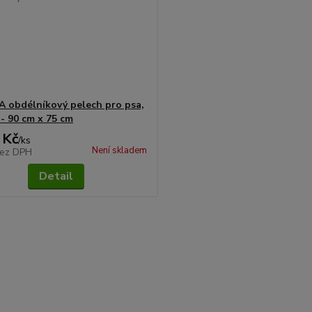
obdélníkový pelech pro psa,
 - 90 cm x 75 cm
 Kč
/
ks
Není skladem
ez DPH
Detail