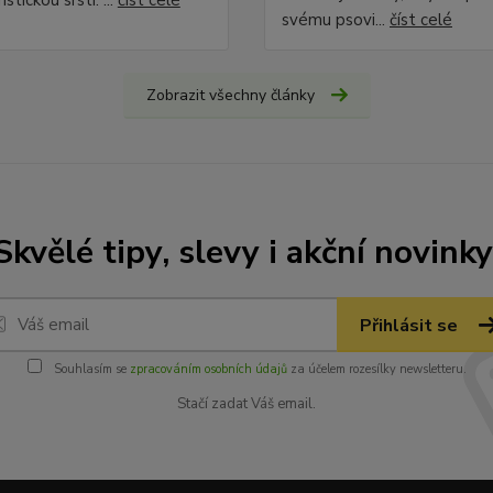
stickou srstí. ...
číst celé
svému psovi...
číst celé
Zobrazit všechny články
Skvělé tipy, slevy i akční novinky
Přihlásit se
Souhlasím se
zpracováním osobních údajů
za účelem rozesílky newsletteru.
Stačí zadat Váš email.