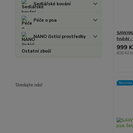
Sedlářské kování
Péče o psa
SAWANA 
NANO čistící prostředky
hnědý -
999 K
Ostatní zboží
826 Kč
b
Novinka
Sledujte nás!