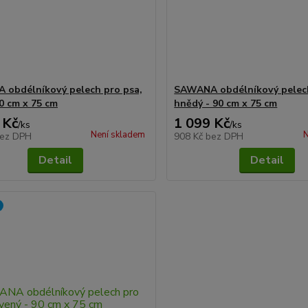
obdélníkový pelech pro psa,
SAWANA obdélníkový pelech
90 cm x 75 cm
hnědý - 90 cm x 75 cm
 Kč
1 099 Kč
/
ks
/
ks
Není skladem
N
ez DPH
908 Kč
bez DPH
Detail
Detail