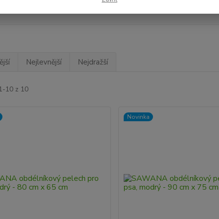
adem
Novinka
Akce
Doprava ZDARMA
TOP 
jší
Nejlevnější
Nejdražší
1-10 z 10
Novinka