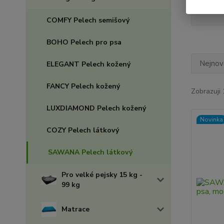
Skl
COMFY Pelech semišový
BOHO Pelech pro psa
Nejnově
ELEGANT Pelech kožený
FANCY Pelech kožený
Zobrazuji 
LUXDIAMOND Pelech kožený
Novinka
COZY Pelech látkový
SAWANA Pelech látkový
Pro velké pejsky 15 kg -
99 kg
Matrace