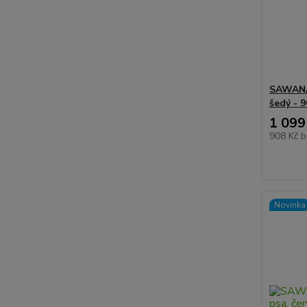
SAWANA 
šedý - 
1 099
908 Kč
b
Novinka