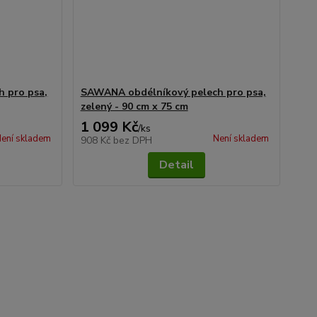
 pro psa,
SAWANA obdélníkový pelech pro psa,
zelený - 90 cm x 75 cm
1 099 Kč
/
ks
ení skladem
Není skladem
908 Kč
bez DPH
Detail