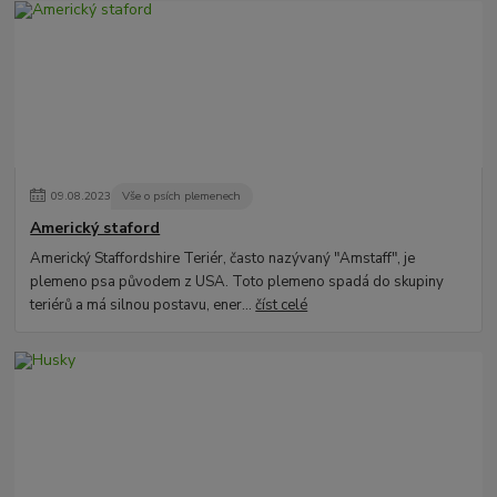
09
.
08
.
2023
Vše o psích plemenech
Americký staford
Americký Staffordshire Teriér, často nazývaný "Amstaff", je
plemeno psa původem z USA. Toto plemeno spadá do skupiny
teriérů a má silnou postavu, ener...
číst celé