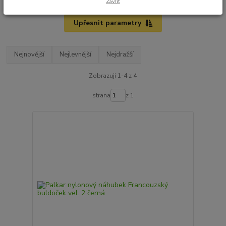
Zavřít
Upřesnit parametry
Nejnovější
Nejlevnější
Nejdražší
Zobrazuji 1-4 z 4
strana
z 1