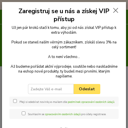
!!! DOPRAVA ZDARMA PŘI OBJEDNÁVCE NAD 1000Kč !!!
Zaregistruj se u nás a získej VIP
0
ks
přístup
za
0 Kč
Už jen pár kroků stačí k tomu, aby jsi od nás získal VIP přístup k
extra výhodám.
Menu
Pokud se staneš naším věrným zákazníkem, získáš slevu 3% na
celý sortiment!
A to není všechno...
Hledat
Až budeme pořádat akční výprodeje, soutěže nebo naskladníme
na eshop nové produkty, ty budeš mezi prvními, kterým
Úvod
Venčení
Náhubky
Popruhové náhubky
Náhubek pro
napíšeme.
francouzského buldočka
Odeslat
Přeji si odebírat novinky e-mailem dle
podmínek zpracování osobních údajů
.
Souhlasím se
zpracováním osobních údajů
pro účely registrace.
Náhubek pro francouzského
buldočka