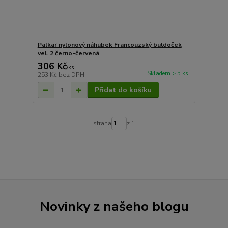
Palkar nylonový náhubek Francouzský buldoček
vel. 2 černo-červená
306 Kč
/
ks
Skladem > 5 ks
253 Kč
bez DPH
Přidat do košíku
strana
z 1
Novinky z našeho blogu