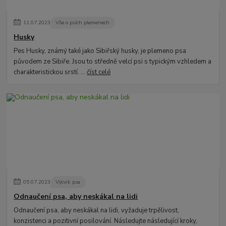
11
.
07
.
2023
Vše o psích plemenech
Husky
Pes Husky, známý také jako Sibiřský husky, je plemeno psa
původem ze Sibiře. Jsou to středně velcí psi s typickým vzhledem a
charakteristickou srstí. ...
číst celé
05
.
07
.
2023
Výcvik psa
Odnaučení psa, aby neskákal na lidi
Odnaučení psa, aby neskákal na lidi, vyžaduje trpělivost,
konzistenci a pozitivní posilování. Následujte následující kroky,