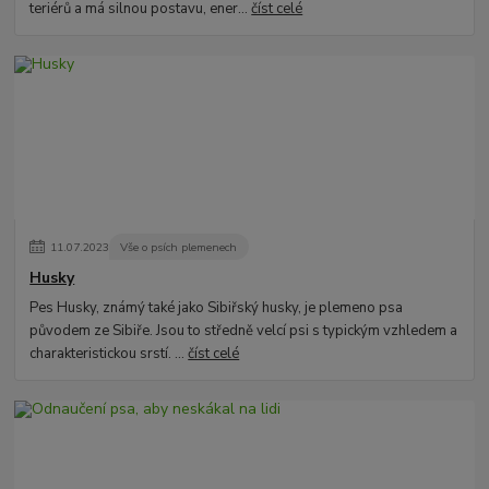
teriérů a má silnou postavu, ener...
číst celé
11
.
07
.
2023
Vše o psích plemenech
Husky
Pes Husky, známý také jako Sibiřský husky, je plemeno psa
původem ze Sibiře. Jsou to středně velcí psi s typickým vzhledem a
charakteristickou srstí. ...
číst celé