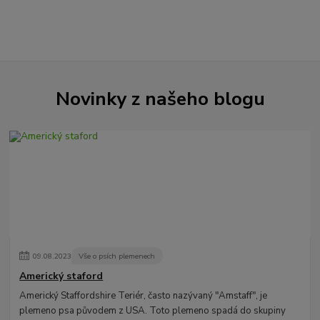
Novinky z našeho blogu
09
.
08
.
2023
Vše o psích plemenech
Americký staford
Americký Staffordshire Teriér, často nazývaný "Amstaff", je
plemeno psa původem z USA. Toto plemeno spadá do skupiny