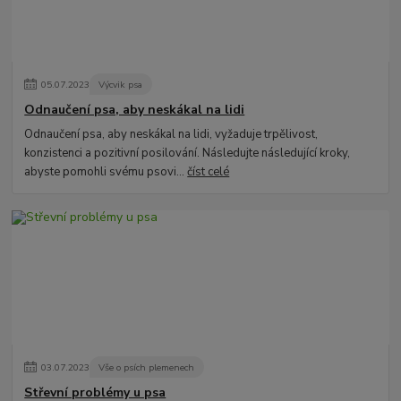
05
.
07
.
2023
Výcvik psa
Odnaučení psa, aby neskákal na lidi
Odnaučení psa, aby neskákal na lidi, vyžaduje trpělivost,
konzistenci a pozitivní posilování. Následujte následující kroky,
abyste pomohli svému psovi...
číst celé
03
.
07
.
2023
Vše o psích plemenech
Střevní problémy u psa