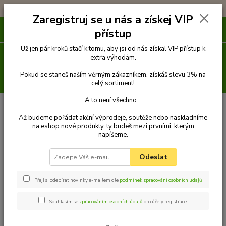
!!! DOPRAVA ZDARMA PŘI OBJEDNÁVCE NAD 1000Kč !!!
Zaregistruj se u nás a získej VIP
0
ks
přístup
za
0 Kč
Už jen pár kroků stačí k tomu, aby jsi od nás získal VIP přístup k
Menu
extra výhodám.
Pokud se staneš naším věrným zákazníkem, získáš slevu 3% na
Hledat
celý sortiment!
A to není všechno...
Úvod
Venčení
Náhubky
Popruhové náhubky
Náhubek pro boxera
Až budeme pořádat akční výprodeje, soutěže nebo naskladníme
na eshop nové produkty, ty budeš mezi prvními, kterým
napíšeme.
Odeslat
Náhubek pro boxera
Přeji si odebírat novinky e-mailem dle
podmínek zpracování osobních údajů
.
Jakou velikost vybrat?
Souhlasím se
zpracováním osobních údajů
pro účely registrace.
Připravili jsme pro vás tabulku, podle které se můžete lépe
orientovat při výběru.