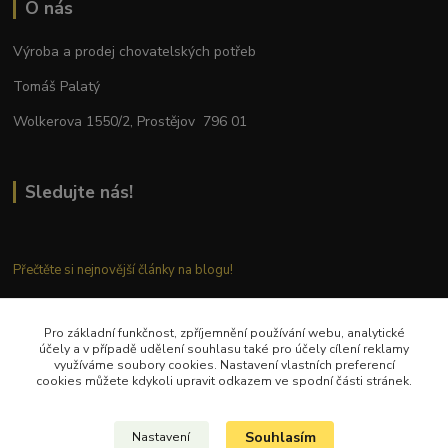
O nás
Výroba a prodej chovatelských potřeb
Tomáš Palatý
Wolkerova 1550/2, Prostějov 796 01
Sledujte nás!
Přečtěte si nejnovější články na blogu!
Pro základní funkčnost, zpříjemnění používání webu, analytické
Kontaktujte nás
účely a v případě udělení souhlasu také pro účely cílení reklamy
využíváme soubory cookies. Nastavení vlastních preferencí
cookies můžete kdykoli upravit odkazem ve spodní části stránek.
Tel.: + 420 777 282 683
E
-mail: tomas.palaty@palkar.cz
Souhlasím
Nastavení