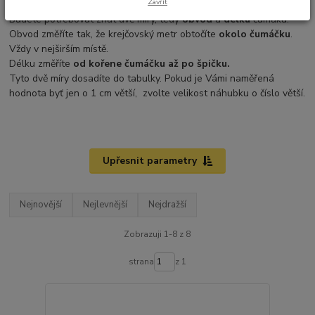
Zavřít
Budete potřebovat znát dvě míry, tedy
obvod
a
délku
čumáku.
Obvod změříte tak, že krejčovský metr obtočíte
okolo čumáčku
.
Vždy v nejširším místě.
Délku změříte
od kořene čumáčku až po špičku.
Tyto dvě míry dosadíte do tabulky. Pokud je Vámi naměřená
hodnota byť jen o 1 cm větší, zvolte velikost náhubku o číslo větší.
Upřesnit parametry
Nejnovější
Nejlevnější
Nejdražší
Zobrazuji 1-8 z 8
strana
z 1