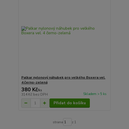
Palkar nylonový náhubek pro velkého Boxera vel.
4 černo-zelená
380 Kč
/
ks
Skladem > 5 ks
314 Kč
bez DPH
Přidat do košíku
strana
z 1