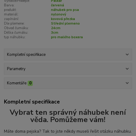
Výrobce/Prodejce:
Palkar
Barva:
červená
produkt:
náhubek pro psa
materiál:
nylonový
zapínání:
kovová přezka
Dle plemene:
Střední plemeno
Obvod čumáku:
24cm
Délka čumáku:
3cm
typ náhubku:
pro malého boxera
Kompletní specifikace
Parametry
Komentáře
0
Kompletní specifikace
Vybrat ten správný náhubek není
věda. Pomůžeme vám!
Máte doma pejska? Tak to jste někdy museli řešit otázku náhubku.