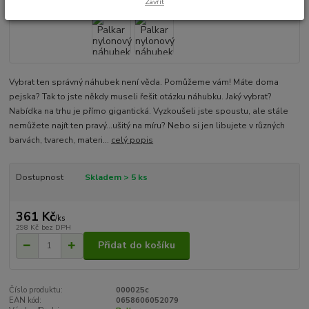
Zavřít
Vybrat ten správný náhubek není věda. Pomůžeme vám! Máte doma
pejska? Tak to jste někdy museli řešit otázku náhubku. Jaký vybrat?
Nabídka na trhu je přímo gigantická. Vyzkoušeli jste spoustu, ale stále
nemůžete najít ten pravý...ušitý na míru? Nebo si jen libujete v různých
barvách, tvarech, materi...
celý popis
Dostupnost
Skladem > 5 ks
361 Kč
/
ks
298 Kč
bez DPH
Přidat do košíku
Číslo produktu:
000025c
EAN kód:
0658606052079