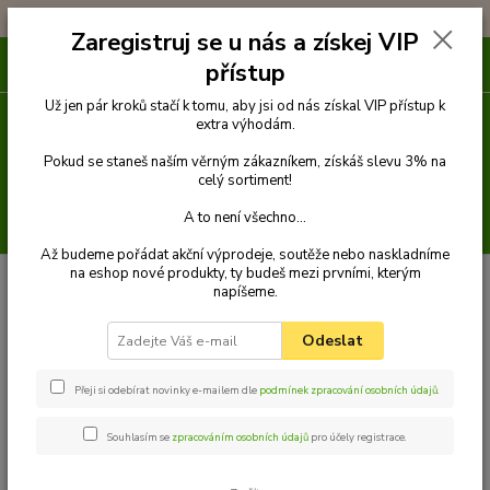
!!! DOPRAVA ZDARMA PŘI OBJEDNÁVCE NAD 1000Kč !!!
Zaregistruj se u nás a získej VIP
0
ks
přístup
za
0 Kč
Už jen pár kroků stačí k tomu, aby jsi od nás získal VIP přístup k
extra výhodám.
Menu
Pokud se staneš naším věrným zákazníkem, získáš slevu 3% na
celý sortiment!
A to není všechno...
Hledat
Až budeme pořádat akční výprodeje, soutěže nebo naskladníme
na eshop nové produkty, ty budeš mezi prvními, kterým
Úvod
Venčení
Náhubky
Popruhové náhubky
Náhubek pro boxera
napíšeme.
Palkar nylonový náhubek pro malého Boxera vel. 3 černo-červená
Palkar nylonový náhubek pro
Odeslat
malého Boxera vel. 3 černo-
Přeji si odebírat novinky e-mailem dle
podmínek zpracování osobních údajů
.
červená
Souhlasím se
zpracováním osobních údajů
pro účely registrace.