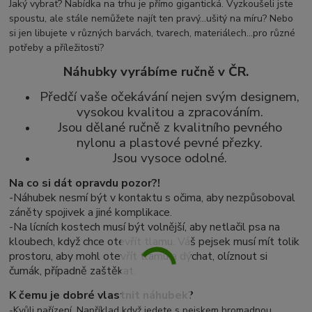
Jaký vybrat? Nabídka na trhu je přímo gigantická. Vyzkoušeli jste
spoustu, ale stále nemůžete najít ten pravý...ušitý na míru? Nebo
si jen libujete v různých barvách, tvarech, materiálech...pro různé
potřeby a příležitosti?
Náhubky vyrábíme ručně v ČR.
Předčí vaše očekávání nejen svým designem,
vysokou kvalitou a zpracováním.
Jsou dělané ručně z kvalitního pevného
nylonu a plastové pevné přezky.
Jsou vysoce odolné.
Na co si dát opravdu pozor?!
-Náhubek nesmí být v kontaktu s očima, aby nezpůsoboval
záněty spojivek a jiné komplikace.
-
Na lícních kostech musí být volnější, aby netlačil psa na
kloubech, když chce otevřít tlamu. Váš pejsek musí mít tolik
prostoru, aby mohl otevřít tlamu a dýchat, olíznout si
čumák, případně zaštěkat.
K čemu je dobré vlastnit náhubek?
-Kvůli nařízení. Například když jedete s pejskem hromadnou