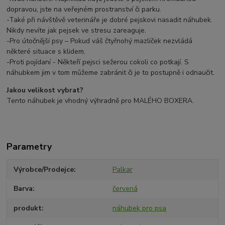
dopravou, jste na veřejném prostranství či parku.
-Také při návštěvě veterináře je dobré pejskovi nasadit náhubek.
Nikdy nevíte jak pejsek ve stresu zareaguje.
-Pro útočnější psy – Pokud váš čtyřnohý mazlíček nezvládá
některé situace s klidem.
-Proti pojídaní - Někteří pejsci sežerou cokoli co potkají. S
náhubkem jim v tom můžeme zabránit či je to postupně i odnaučit.
Jakou velikost vybrat?
Tento náhubek je vhodný výhradně pro MALÉHO BOXERA.
Parametry
Výrobce/Prodejce
Palkar
Barva
červená
produkt
náhubek pro psa