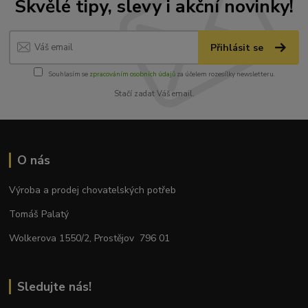
Skvělé tipy, slevy i akční novinky!
Přihlásit se
Souhlasím se
zpracováním osobních údajů
za účelem rozesílky newsletteru.
Stačí zadat Váš email.
O nás
Výroba a prodej chovatelských potřeb
Tomáš Palatý
Wolkerova 1550/2, Prostějov 796 01
Sledujte nás!