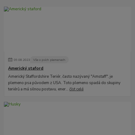
09
.
08
.
2023
Vše o psích plemenech
Americký staford
Americký Staffordshire Teriér, často nazývaný "Amstaff", je
plemeno psa původem z USA. Toto plemeno spadá do skupiny
teriérů a má silnou postavu, ener...
číst celé