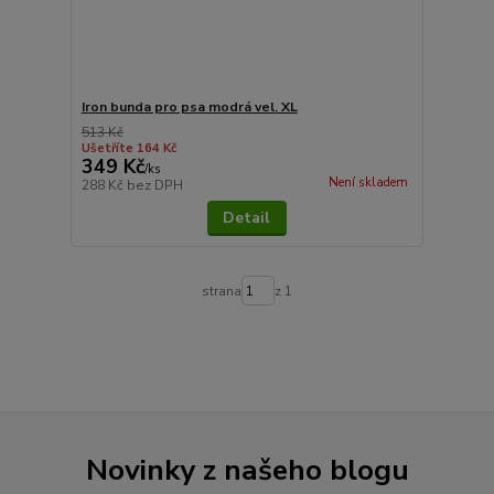
Iron bunda pro psa modrá vel. XL
513 Kč
Ušetříte 164 Kč
349 Kč
/
ks
Není skladem
288 Kč
bez DPH
Detail
strana
z 1
Novinky z našeho blogu