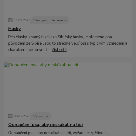
11
.
07
.
2023
Vše o psích plemenech
Husky
Pes Husky, známý také jako Sibiřský husky, je plemeno psa
původem ze Sibiře. Jsou to středně velcí psi s typickým vzhledem a
charakteristickou srstí. ...
číst celé
05
.
07
.
2023
Výcvik psa
Odnaučení psa, aby neskákal na lidi
Odnaučení psa, aby neskákal na lidi, vyžaduje trpělivost,