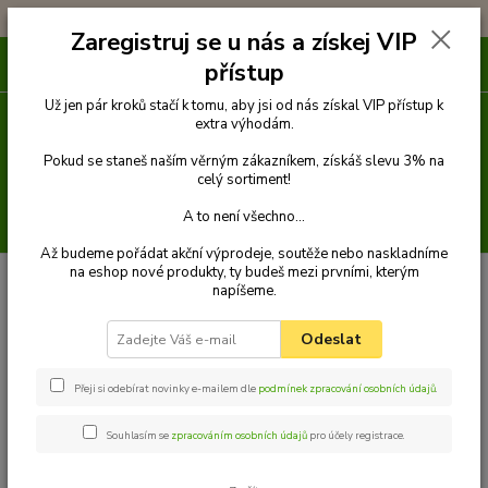
!!! DOPRAVA ZDARMA PŘI OBJEDNÁVCE NAD 1000Kč !!!
Zaregistruj se u nás a získej VIP
0
ks
přístup
za
0 Kč
Už jen pár kroků stačí k tomu, aby jsi od nás získal VIP přístup k
extra výhodám.
Menu
Pokud se staneš naším věrným zákazníkem, získáš slevu 3% na
celý sortiment!
A to není všechno...
Hledat
Až budeme pořádat akční výprodeje, soutěže nebo naskladníme
na eshop nové produkty, ty budeš mezi prvními, kterým
Úvod
Oblečky
Bundy
Délka zad 36 - 39 cm
napíšeme.
Odeslat
Délka zad 36 - 39 cm
Přeji si odebírat novinky e-mailem dle
podmínek zpracování osobních údajů
.
Souhlasím se
zpracováním osobních údajů
pro účely registrace.
Nejprodávanější