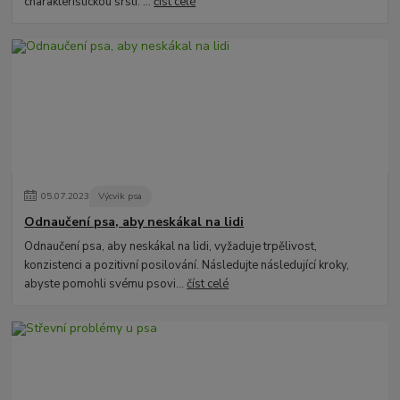
charakteristickou srstí. ...
číst celé
05
.
07
.
2023
Výcvik psa
Odnaučení psa, aby neskákal na lidi
Odnaučení psa, aby neskákal na lidi, vyžaduje trpělivost,
konzistenci a pozitivní posilování. Následujte následující kroky,
abyste pomohli svému psovi...
číst celé