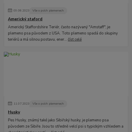
09
.
08
.
2023
Vše o psích plemenech
Americký staford
Americký Staffordshire Teriér, často nazývaný "Amstaff", je
plemeno psa původem z USA. Toto plemeno spadá do skupiny
teriérů a má silnou postavu, ener...
číst celé
11
.
07
.
2023
Vše o psích plemenech
Husky
Pes Husky, známý také jako Sibiřský husky, je plemeno psa
původem ze Sibiře. Jsou to středně velcí psi s typickým vzhledem a