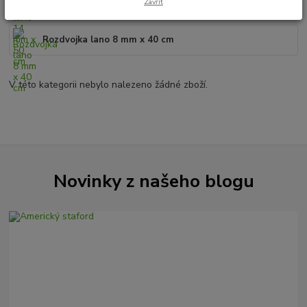
Rozdvojka lano 14 mm x 50 cm
Zavřít
Rozdvojka lano 8 mm x 40 cm
V této kategorii nebylo nalezeno žádné zboží.
Novinky z našeho blogu