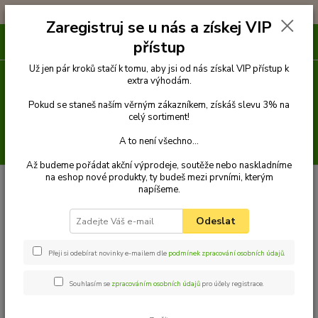
!!! DOPRAVA ZDARMA PŘI OBJEDNÁVCE NAD 1000Kč !!!
Zaregistruj se u nás a získej VIP
0
ks
přístup
za
0 Kč
Už jen pár kroků stačí k tomu, aby jsi od nás získal VIP přístup k
extra výhodám.
Menu
Pokud se staneš naším věrným zákazníkem, získáš slevu 3% na
celý sortiment!
A to není všechno...
Hledat
Až budeme pořádat akční výprodeje, soutěže nebo naskladníme
na eshop nové produkty, ty budeš mezi prvními, kterým
Úvod
Venčení
Rozdvojky
napíšeme.
Odeslat
Přeji si odebírat novinky e-mailem dle
podmínek zpracování osobních údajů
.
Rozdvojky
Souhlasím se
zpracováním osobních údajů
pro účely registrace.