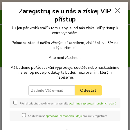
!!! DOPRAVA ZDARMA PŘI OBJEDNÁVCE NAD 1000Kč !!!
Zaregistruj se u nás a získej VIP
0
ks
přístup
za
0 Kč
Už jen pár kroků stačí k tomu, aby jsi od nás získal VIP přístup k
extra výhodám.
Menu
Pokud se staneš naším věrným zákazníkem, získáš slevu 3% na
celý sortiment!
A to není všechno...
Hledat
Až budeme pořádat akční výprodeje, soutěže nebo naskladníme
na eshop nové produkty, ty budeš mezi prvními, kterým
Úvod
Venčení
Postroje a kšírky
Kšírky
REFLEX Kšírky pro psa s
napíšeme.
vodítkem S - zelené
REFLEX Kšírky pro psa s
Odeslat
vodítkem S - zelené
Přeji si odebírat novinky e-mailem dle
podmínek zpracování osobních údajů
.
Novinka
Akce
Souhlasím se
zpracováním osobních údajů
pro účely registrace.