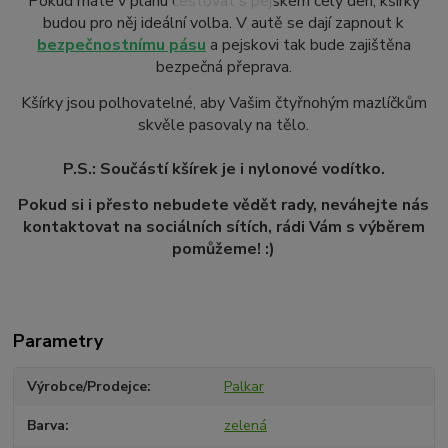
Pokud máte v plánu cestovat s pejskem celý den, kšírky
budou pro něj ideální volba. V autě se dají zapnout k
bezpečnostnímu pásu
a pejskovi tak bude zajištěna
bezpečná přeprava.
Kšírky jsou polhovatelné, aby Vašim čtyřnohým mazlíčkům
skvěle pasovaly na tělo.
P.S.: Součástí kšírek je i nylonové vodítko.
Pokud si i přesto nebudete vědět rady, neváhejte nás
kontaktovat na sociálních sítích, rádi Vám s výběrem
pomůžeme! :)
Parametry
Výrobce/Prodejce
Palkar
Barva
zelená