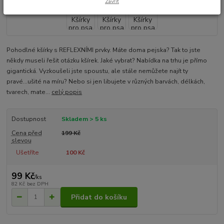
Zavřít
Pohodlné kšírky s REFLEXNÍMI prvky. Máte doma pejska? Tak to jste
někdy museli řešit otázku kšírek. Jaké vybrat? Nabídka na trhu je přímo
gigantická. Vyzkoušeli jste spoustu, ale stále nemůžete najít ty
pravé...ušité na míru? Nebo si jen libujete v různých barvách, délkách,
tvarech, mate...
celý popis
Dostupnost
Skladem > 5 ks
Cena před
199 Kč
slevou
Ušetříte
100 Kč
99 Kč
/
ks
82 Kč
bez DPH
Přidat do košíku