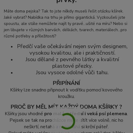
Máte doma pejska? Tak to jste někdy museli řešit otázku kšírek.
Jaké vybrat? Nabídka na trhu je přímo gigantická. Vyzkoušeli jste
spoustu, ale stále nemůžete najít ty pravé...ušité na míru? Nebo si
jen libujete v různých barvách, délkách, tvarech, materiálech...pro
různé potřeby a příležitosti?
Předčí vaše očekávání nejen svým designem,
vysokou kvalitou, ale i praktičností.
Jsou dělané z pevného látky a kvalitní
plastové přezky.
Jsou vysoce odolné vůči tahu.
PŘIPÍNÁNÍ
Kšírky lze snadno připnout k vodítku pomocí kovového
kroužku.
PROČ BY MĚL MÍT KAŽDÝ DOMA KŠÍRKY ?
Kšírky jsou vhodné
pro malá, střední i veká psí plemena
.
Pejsek se tak na procházce může cítít více volně, nic ho
neškrtí, netahá a nenamáhá si krční páteř.