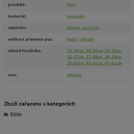
produkt
Kšíry
materiál
polyester
zapínání
přezka, suchý zip
velikost plemene psa
malé - střední
obvod hrudníku
33-34cm, 34-35cm, 35-36cm,
36-37cm, 37-38cm, 38-39cm,
39-40cm, 40-41cm, 41-42cm
vzor
reflexní
Zboží zařazeno v kategoriích
Kšírky