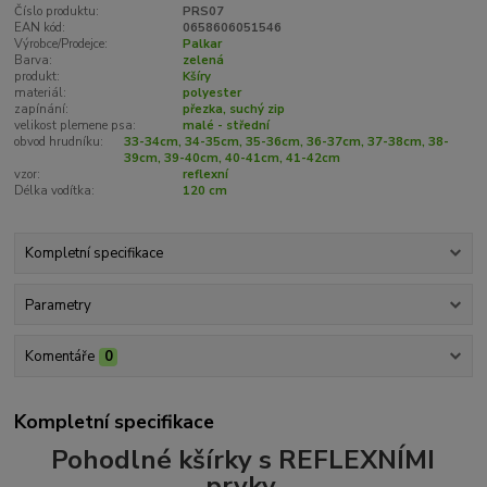
Číslo produktu:
PRS07
EAN kód:
0658606051546
Výrobce/Prodejce:
Palkar
Barva:
zelená
produkt:
Kšíry
materiál:
polyester
zapínání:
přezka, suchý zip
velikost plemene psa:
malé - střední
obvod hrudníku:
33-34cm, 34-35cm, 35-36cm, 36-37cm, 37-38cm, 38-
39cm, 39-40cm, 40-41cm, 41-42cm
vzor:
reflexní
Délka vodítka:
120 cm
Kompletní specifikace
Parametry
Komentáře
0
Kompletní specifikace
Pohodlné kšírky s REFLEXNÍMI
prvky.