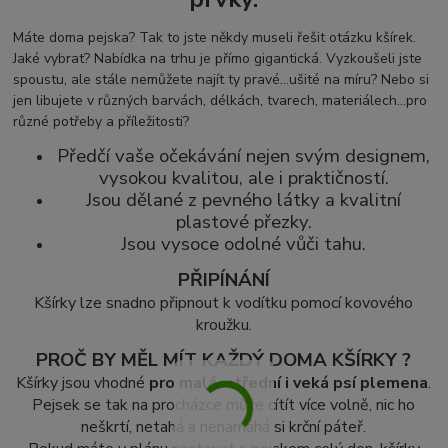
Máte doma pejska? Tak to jste někdy museli řešit otázku kšírek.
Jaké vybrat? Nabídka na trhu je přímo gigantická. Vyzkoušeli jste
spoustu, ale stále nemůžete najít ty pravé...ušité na míru? Nebo si
jen libujete v různých barvách, délkách, tvarech, materiálech...pro
různé potřeby a příležitosti?
Předčí vaše očekávání nejen svým designem,
vysokou kvalitou, ale i praktičností.
Jsou dělané z pevného látky a kvalitní
plastové přezky.
Jsou vysoce odolné vůči tahu.
PŘIPÍNÁNÍ
Kšírky lze snadno připnout k vodítku pomocí kovového
kroužku.
PROČ BY MĚL MÍT KAŽDÝ DOMA KŠÍRKY ?
Kšírky jsou vhodné
pro malá, střední i veká psí plemena
.
Pejsek se tak na procházce může cítít více volně, nic ho
neškrtí, netahá a nenamáhá si krční páteř.