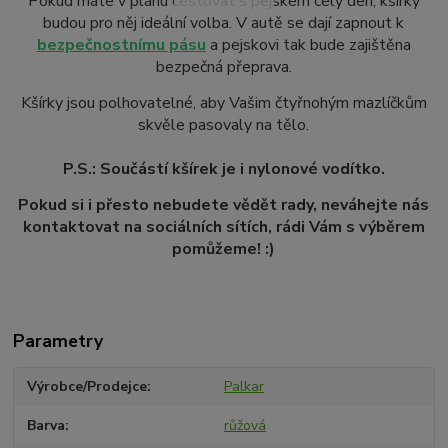
Pokud máte v plánu cestovat s pejskem celý den, kšírky
budou pro něj ideální volba. V autě se dají zapnout k
bezpečnostnímu pásu
a pejskovi tak bude zajištěna
bezpečná přeprava.
Kšírky jsou polhovatelné, aby Vašim čtyřnohým mazlíčkům
skvěle pasovaly na tělo.
P.S.: Součástí kšírek je i nylonové vodítko.
Pokud si i přesto nebudete vědět rady, neváhejte nás
kontaktovat na sociálních sítích, rádi Vám s výběrem
pomůžeme! :)
Parametry
Výrobce/Prodejce
Palkar
Barva
růžová