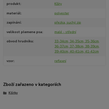
produkt
Kšíry
materiál
polyester
zapínání
přezka, suchý zip
velikost plemene psa
malé - střední
obvod hrudníku
33-34cm, 34-35cm, 35-36cm,
36-37cm, 37-38cm, 38-39cm,
39-40cm, 40-41cm, 41-42cm
vzor
reflexní
Zboží zařazeno v kategoriích
Kšírky