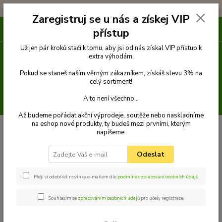
!!! DOPRAVA ZDARMA PŘI OBJEDNÁVCE NAD 1000Kč !!!
Zaregistruj se u nás a získej VIP
0
ks
přístup
za
0 Kč
Už jen pár kroků stačí k tomu, aby jsi od nás získal VIP přístup k
extra výhodám.
Menu
Pokud se staneš naším věrným zákazníkem, získáš slevu 3% na
celý sortiment!
A to není všechno...
Hledat
Až budeme pořádat akční výprodeje, soutěže nebo naskladníme
na eshop nové produkty, ty budeš mezi prvními, kterým
Úvod
Venčení
Postroje a kšírky
Kšírky
REFLEX Kšírky pro psa s
napíšeme.
vodítkem M - růžové
REFLEX Kšírky pro psa s
Odeslat
vodítkem M - růžové
Přeji si odebírat novinky e-mailem dle
podmínek zpracování osobních údajů
.
Novinka
Akce
Souhlasím se
zpracováním osobních údajů
pro účely registrace.