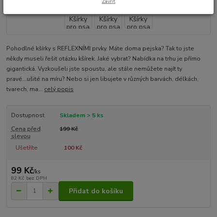
Zavřít
Pohodlné kšírky s REFLEXNÍMI prvky. Máte doma pejska? Tak to jste
někdy museli řešit otázku kšírek. Jaké vybrat? Nabídka na trhu je přímo
gigantická. Vyzkoušeli jste spoustu, ale stále nemůžete najít ty
pravé...ušité na míru? Nebo si jen libujete v různých barvách, délkách,
tvarech, ma...
celý popis
Dostupnost
Skladem > 5 ks
Cena před
199 Kč
slevou
Ušetříte
100 Kč
99 Kč
/
ks
82 Kč
bez DPH
Přidat do košíku