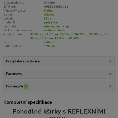
Číslo produktu:
PRM06
EAN kód:
0658606051461
Výrobce/Prodejce:
Palkar
Barva:
růžová
produkt:
Kšíry
materiál:
polyester
zapínání:
přezka, suchý zip
velikost plemene psa:
malé - střední
obvod hrudníku:
33-34cm, 34-35cm, 35-36cm, 36-37cm, 37-38cm, 38-
39cm, 39-40cm, 40-41cm, 41-42cm
vzor:
reflexní
Délka vodítka:
120 cm
Kompletní specifikace
Parametry
Komentáře
0
Kompletní specifikace
Pohodlné kšírky s REFLEXNÍMI
prvky.