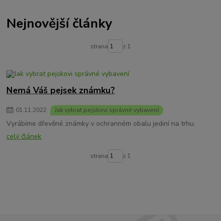
Nejnovější články
strana
z 1
Nemá Váš pejsek známku?
01
.
11
.
2022
Jak vybrat pejskovi správné vybavení
Vyrábíme dřevěné známky v ochranném obalu jediní na trhu.
celý článek
strana
z 1