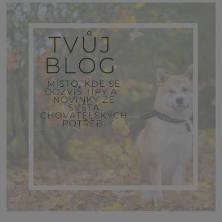
známky pro psa
originální známka pro psa
psí známky
známky na obojek pro psa
rýma u psa
pes má rýmu
psí rýma
nemoc u psa
psí nemoci
Vánoce se psem
psí vánoce
Co dát psovi na Vánoce?
bezpečné vánoce se psem
Jak udělat domácí pamlsky pro psy?
Jak se dělají psí sušenky?
pes zimě
psí tlapky v zimě
Kdy mazat psovi tlapky?