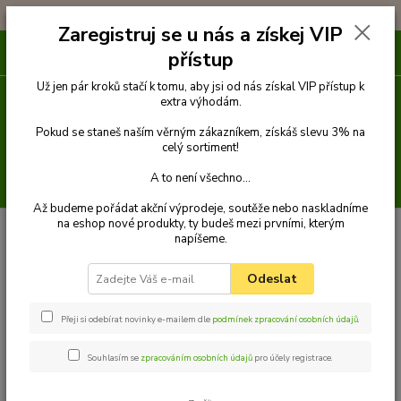
!!! DOPRAVA ZDARMA PŘI OBJEDNÁVCE NAD 1000Kč !!!
Zaregistruj se u nás a získej VIP
0
ks
přístup
za
0 Kč
Už jen pár kroků stačí k tomu, aby jsi od nás získal VIP přístup k
extra výhodám.
Menu
Pokud se staneš naším věrným zákazníkem, získáš slevu 3% na
celý sortiment!
A to není všechno...
Hledat
Až budeme pořádat akční výprodeje, soutěže nebo naskladníme
na eshop nové produkty, ty budeš mezi prvními, kterým
napíšeme.
Kategorie blogu
Odeslat
Vše o psích plemenech
Cestování s pejskem
Přeji si odebírat novinky e-mailem dle
podmínek zpracování osobních údajů
.
Psí strava + recepty na psí dobroty
Souhlasím se
zpracováním osobních údajů
pro účely registrace.
Výcvik psa