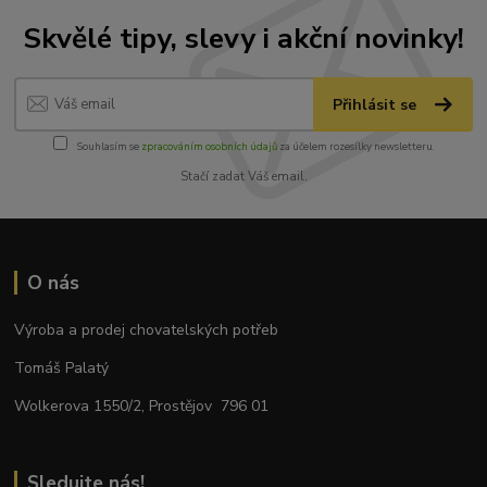
Skvělé tipy, slevy i akční novinky!
Přihlásit se
Souhlasím se
zpracováním osobních údajů
za účelem rozesílky newsletteru.
Stačí zadat Váš email.
O nás
Výroba a prodej chovatelských potřeb
Tomáš Palatý
Wolkerova 1550/2, Prostějov 796 01
Sledujte nás!