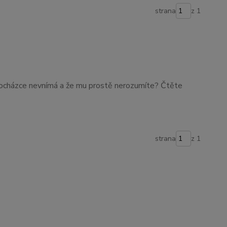
strana
z 1
rocházce nevnímá a že mu prostě nerozumíte? Čtěte
strana
z 1