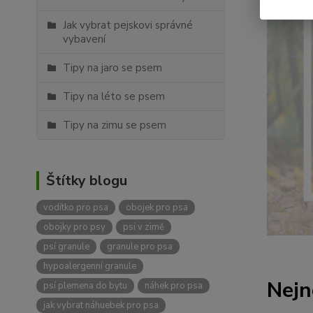
Jak vybrat pejskovi správné
vybavení
Tipy na jaro se psem
Tipy na léto se psem
Tipy na zimu se psem
Štítky blogu
vodítko pro psa
obojek pro psa
obojky pro psy
psi v zimě
psí granule
granule pro psa
hypoalergenní granule
Nejn
psí plemena do bytu
náhek pro psa
jak vybrat náhuebek pro psa