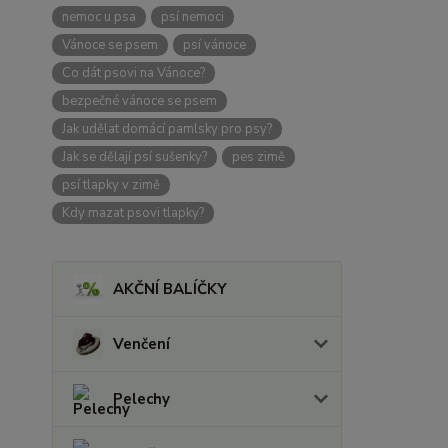
nemoc u psa
psí nemoci
Vánoce se psem
psí vánoce
Co dát psovi na Vánoce?
bezpečné vánoce se psem
Jak udělat domácí pamlsky pro psy?
Jak se dělají psí sušenky?
pes zimě
psí tlapky v zimě
Kdy mazat psovi tlapky?
AKČNÍ BALÍČKY
Venčení
Pelechy