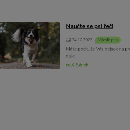
Naučte se psí řeč!
24
.
10
.
2022
Výcvik psa
Máte pocit, že Vás pejsek na p
dále...
celý článek