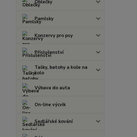
Oblečky
Pamlsky
Konzervy pro psy
Příslušenství
Tašky, batohy a koše na
kolo
Výbava do auta
On-line výcvik
Sedlářské kování