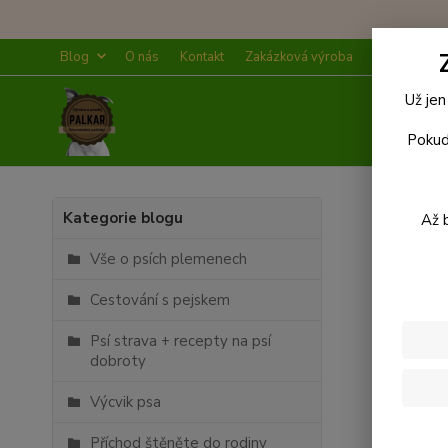
Blog
O nás
Kontakt
Zakázková výroba
Doprava a p
Už jen
Pokud
Úvod
Kategorie blogu
Až 
Blog
Vše o psích plemenech
Cestování s pejskem
Psí strava + recepty na psí
dobroty
Výcvik psa
Příchod štěněte do rodiny