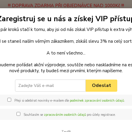
!!! DOPRAVA ZDARMA PŘI OBJEDNÁVCE NAD 1000Kč !!!
Zaregistruj se u nás a získej VIP přístu
latba
Vrácení zboží
Obchodní podmínky
Velkoobchodní spolupráce
 pár kroků stačí k tomu, aby jsi od nás získal VIP přístup k extra v
Hledat
 se staneš naším věrným zákazníkem, získáš slevu 3% na celý sort
A to není všechno...
Blog
budeme pořádat akční výprodeje, soutěže nebo naskladníme na e
nové produkty, ty budeš mezi prvními, kterým napíšeme.
Odeslat
Přeji si odebírat novinky e-mailem dle
podmínek zpracování osobních údajů
.
Souhlasím se
zpracováním osobních údajů
pro účely registrace.
Zavřít