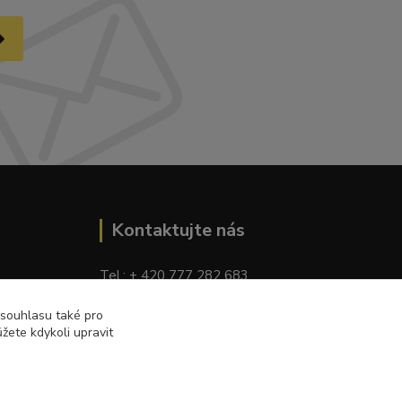
Kontaktujte nás
Tel.: + 420 777 282 683
E
-mail: tomas.palaty@palkar.cz
 souhlasu také pro
žete kdykoli upravit