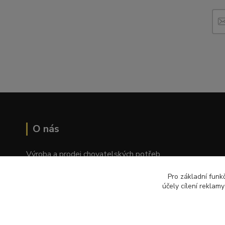
O nás
Výroba a prodej chovatelských potřeb
Tomáš Palatý
Pro základní funk
účely cílení reklam
Wolkerova 1550/2, Prostějov 796 01