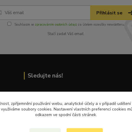
Přihlásit se
Souhlasím se
zpracováním osobních údajů
za účelem rozesílky newsletteru.
Stačí zadat Váš email.
Sledujte nás!
Přečtěte si nejnovější články na blogu!
čnost, zpříjemnění používání webu, analytické účely a v případě udělení
y využíváme soubory cookies. Nastavení vlastních preferencí cookies mů
odkazem ve spodní části stránek.