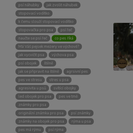
psí náhubky
jak zvolit náhubek
stopovací vodítko
k čemu slouží stopovací vodítko
stopovačka pro psa
psí řeč
naučte se psí řeč
co pes říká
Má Váš pejsek mezery ve výchově?
jak vycvičit psa
výchova psa
psí obojek
štěně
jak se připravit na štěně
agrsivní pes
pes ve stresu
stres u psa
agresivita u psů
svítící obojky
led obojek pro psa
pes ve tmě
známky pro psa
originální známka pro psa
psí známky
známky na obojek pro psa
rýma u psa
pes má rýmu
psí rýma