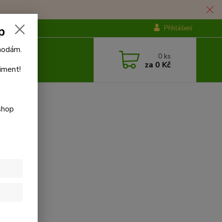
p
Přihlášení
ýhodám.
0
ks
za
0 Kč
iment!
shop