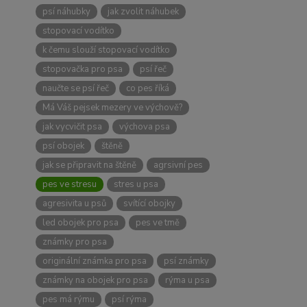
psí náhubky
jak zvolit náhubek
stopovací vodítko
k čemu slouží stopovací vodítko
stopovačka pro psa
psí řeč
naučte se psí řeč
co pes říká
Má Váš pejsek mezery ve výchově?
jak vycvičit psa
výchova psa
psí obojek
štěně
jak se připravit na štěně
agrsivní pes
pes ve stresu
stres u psa
agresivita u psů
svítící obojky
led obojek pro psa
pes ve tmě
známky pro psa
originální známka pro psa
psí známky
známky na obojek pro psa
rýma u psa
pes má rýmu
psí rýma