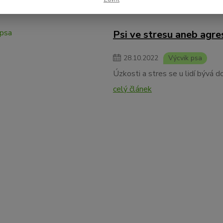
Psi ve stresu aneb agres
28
.
10
.
2022
Výcvik psa
Úzkosti a stres se u lidí bývá d
celý článek