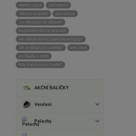
nemoc u psa
psí nemoci
Vánoce se psem
psí vánoce
Co dát psovi na Vánoce?
bezpečné vánoce se psem
Jak udělat domácí pamlsky pro psy?
Jak se dělají psí sušenky?
pes zimě
psí tlapky v zimě
Kdy mazat psovi tlapky?
AKČNÍ BALÍČKY
Venčení
Pelechy