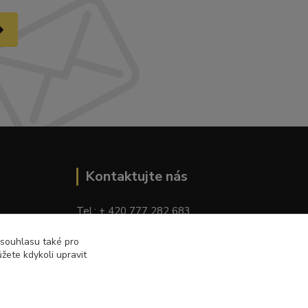
Kontaktujte nás
Tel.: + 420 777 282 683
E
-mail: tomas.palaty@palkar.cz
 souhlasu také pro
žete kdykoli upravit