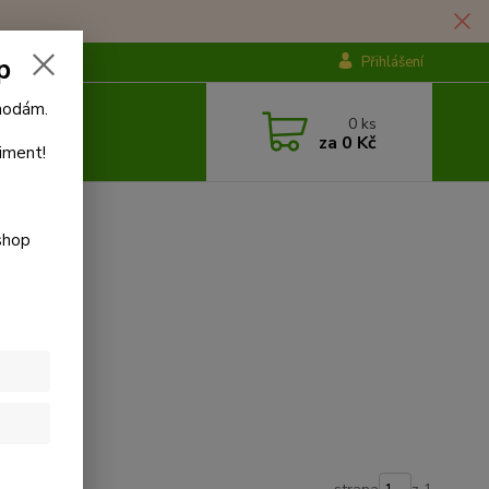
p
Přihlášení
ýhodám.
0
ks
za
0 Kč
iment!
shop