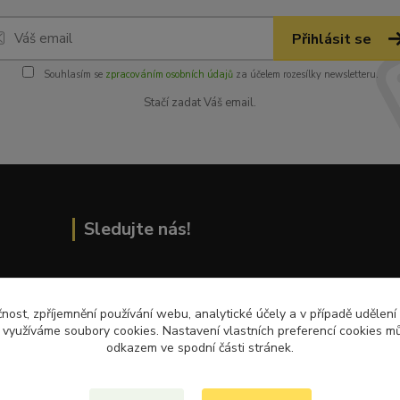
Přihlásit se
Souhlasím se
zpracováním osobních údajů
za účelem rozesílky newsletteru.
Stačí zadat Váš email.
Sledujte nás!
Přečtěte si nejnovější články na blogu!
čnost, zpříjemnění používání webu, analytické účely a v případě udělení
y využíváme soubory cookies. Nastavení vlastních preferencí cookies mů
odkazem ve spodní části stránek.