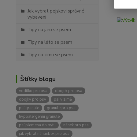
Jak vybrat pejskovi správné
vybavení
Tipy na jaro se psem
Tipy na léto se psem
Tipy na zimu se psem
Štítky blogu
vodítko pro psa
obojek pro psa
obojky pro psy
psi v zimě
psí granule
granule pro psa
hypoalergenní granule
psí plemena do bytu
náhek pro psa
jak vybrat náhuebek pro psa