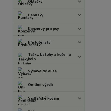
Oblečky
Pamlsky
Konzervy pro psy
Příslušenství
Tašky, batohy a koše na
kolo
Výbava do auta
On-line výcvik
Sedlářské kování