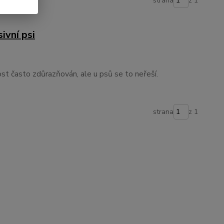
strana
z 1
ivní psi
ost často zdůrazňován, ale u psů se to neřeší.
strana
z 1