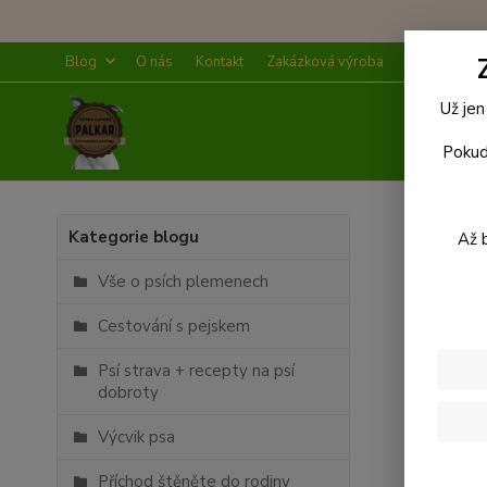
Blog
O nás
Kontakt
Zakázková výroba
Doprava a p
Už jen
Pokud
Úvod
Kategorie blogu
Až 
Blog
Vše o psích plemenech
Cestování s pejskem
Psí strava + recepty na psí
dobroty
Nejn
Výcvik psa
Příchod štěněte do rodiny