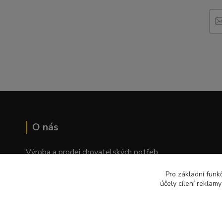
O nás
Výroba a prodej chovatelských potřeb
Tomáš Palatý
Pro základní funk
účely cílení reklam
Wolkerova 1550/2, Prostějov 796 01