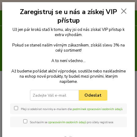
!!! DOPRAVA ZDARMA PŘI OBJEDNÁVCE NAD 1000Kč !!!
Zaregistruj se u nás a získej VIP
0
ks
přístup
za
0 Kč
Už jen pár kroků stačí k tomu, aby jsi od nás získal VIP přístup k
extra výhodám.
Menu
Pokud se staneš naším věrným zákazníkem, získáš slevu 3% na
celý sortiment!
A to není všechno...
Hledat
Až budeme pořádat akční výprodeje, soutěže nebo naskladníme
na eshop nové produkty, ty budeš mezi prvními, kterým
napíšeme.
Kategorie blogu
Odeslat
Vše o psích plemenech
Cestování s pejskem
Přeji si odebírat novinky e-mailem dle
podmínek zpracování osobních údajů
.
Psí strava + recepty na psí dobroty
Souhlasím se
zpracováním osobních údajů
pro účely registrace.
Výcvik psa