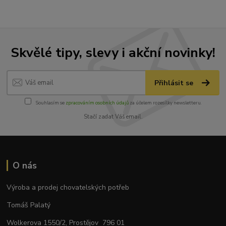
Skvělé tipy, slevy i akční novinky!
Přihlásit se
Souhlasím se
zpracováním osobních údajů
za účelem rozesílky newsletteru.
Stačí zadat Váš email.
O nás
Výroba a prodej chovatelských potřeb
Tomáš Palatý
Wolkerova 1550/2, Prostějov 796 01