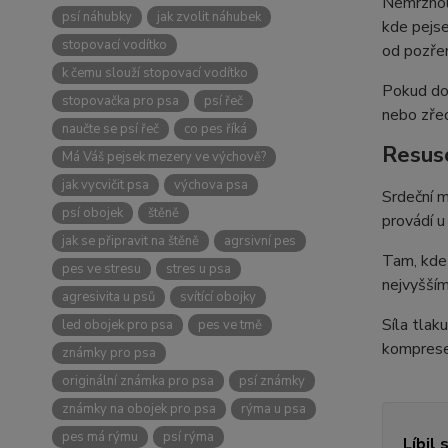
Nemrznouc
psí náhubky
jak zvolit náhubek
kde pejse
stopovací vodítko
od pozřen
k čemu slouží stopovací vodítko
Pokud dom
stopovačka pro psa
psí řeč
nebo zře
naučte se psí řeč
co pes říká
Resusc
Má Váš pejsek mezery ve výchově?
jak vycvičit psa
výchova psa
Srdeční m
psí obojek
štěně
provádí u
jak se připravit na štěně
agrsivní pes
Tam, kde
pes ve stresu
stres u psa
nejvyšším
agresivita u psů
svítící obojky
Síla tlak
led obojek pro psa
pes ve tmě
komprese
známky pro psa
originální známka pro psa
psí známky
známky na obojek pro psa
rýma u psa
pes má rýmu
psí rýma
Líbil 