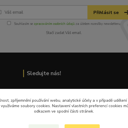
Přihlásit se
Souhlasím se
zpracováním osobních údajů
za účelem rozesílky newsletteru.
Stačí zadat Váš email.
Sledujte nás!
Přečtěte si nejnovější články na blogu!
čnost, zpříjemnění používání webu, analytické účely a v případě udělení
y využíváme soubory cookies. Nastavení vlastních preferencí cookies mů
odkazem ve spodní části stránek.