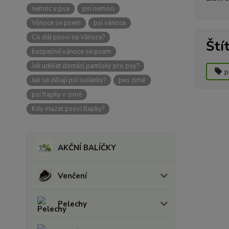
nemoc u psa
psí nemoci
Vánoce se psem
psí vánoce
Co dát psovi na Vánoce?
Ští
bezpečné vánoce se psem
Jak udělat domácí pamlsky pro psy?
p
Jak se dělají psí sušenky?
pes zimě
psí tlapky v zimě
Kdy mazat psovi tlapky?
AKČNÍ BALÍČKY
Venčení
Pelechy