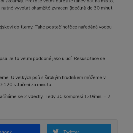
di zkoumají. Proto je velmi důležité láhev dát na místo,
je nutné vyvolat okamžité zvracení (ideálně do 30 minut
ejskovi do tlamy. Také postačí hořčice naředěná vodou
a. Je to velmi podobné jako u lidí. Resuscitace se
.
jeme. U velkých psů s širokým hrudníkem můžeme v
0-120 stlačení za minutu.
 začínáme se 2 vdechy. Tedy 30 kompresí 120/min. = 2
ebook
Twitter