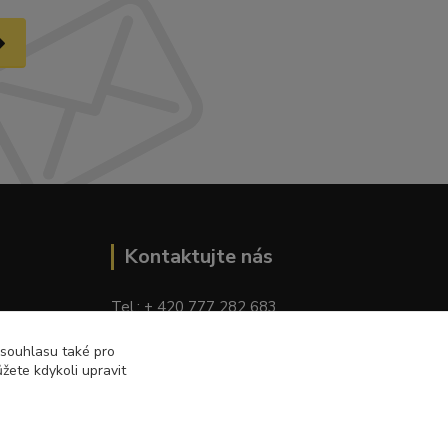
Kontaktujte nás
Tel.: + 420 777 282 683
E
-mail: tomas.palaty@palkar.cz
 souhlasu také pro
žete kdykoli upravit