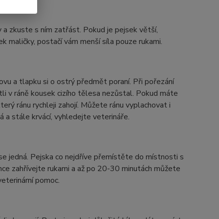
a zkuste s ním zatřást. Pokud je pejsek větší,
k maličky, postačí vám menší síla pouze rukami.
ovu a tlapku si o ostrý předmět poraní.
Při pořezání
stli v ráně kousek cizího tělesa nezůstal. Pokud máte
erý ránu rychleji zahojí. Můžete ránu vyplachovat i
a stále krvácí, vyhledejte veterináře.
se jedná. Pejska co nejdříve
přemístěte do místnosti s
hce zahřívejte rukami a až po 20-30 minutách můžete
veterinární pomoc.