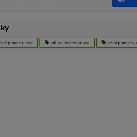
tky
rvní pomoc u psa
Jak resuscitovat psa
první pomoc v 