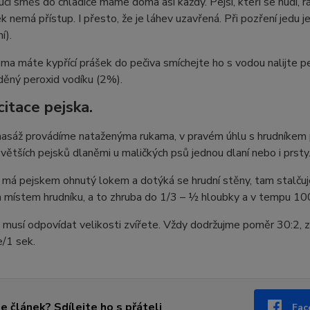
í směs do chladiče máme doma asi každý. Pejsi, kteří se nudí, rá
k nemá přístup. I přesto, že je láhev uzavřená. Při pozření jedu 
í).
a máte kypřící prášek do pečiva smíchejte ho s vodou nalijte p
děný peroxid vodíku (2%).
itace pejska.
asáž provádíme nataženýma rukama, v pravém úhlu s hrudníkem ps
 větších pejsků dlaněmi u maličkých psů jednou dlaní nebo i prsty
 má pejskem ohnutý lokem a dotýká se hrudní stěny, tam stalču
 místem hrudníku, a to zhruba do 1/3 – ½ hloubky a v tempu 10
u musí odpovídat velikosti zvířete. Vždy dodržujme poměr 30:2,
/1 sek.
se článek? Sdílejte ho s přáteli
Fac