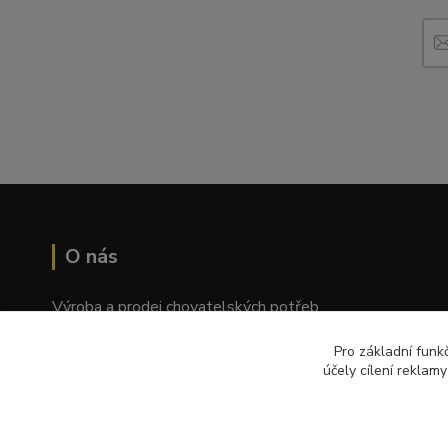
O nás
Výroba a prodej chovatelských potřeb
Tomáš Palatý
Pro základní funk
účely cílení reklam
Wolkerova 1550/2, Prostějov 796 01