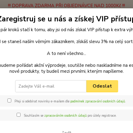
!!! DOPRAVA ZDARMA PŘI OBJEDNÁVCE NAD 1000Kč !!!
Zaregistruj se u nás a získej VIP přístu
latba
Vrácení zboží
Obchodní podmínky
Velkoobchodní spolupráce
 pár kroků stačí k tomu, aby jsi od nás získal VIP přístup k extra v
Hledat
 se staneš naším věrným zákazníkem, získáš slevu 3% na celý sort
A to není všechno...
Blog
Tipy na zimu se psem
První pomoc pro pejska v zimních měsícíc
budeme pořádat akční výprodeje, soutěže nebo naskladníme na e
nové produkty, ty budeš mezi prvními, kterým napíšeme.
2022
a zimu se psem
Odeslat
í pomoc pro pejska v zimních měs
Přeji si odebírat novinky e-mailem dle
podmínek zpracování osobních údajů
.
 čtyřnohý parťák potřebuje akutně pomoci, musíte za každou cenu
 také. V takovém případě dochází k chybám a zhoršení stavu pe
Souhlasím se
zpracováním osobních údajů
pro účely registrace.
veterinární pomoc.
Zavřít