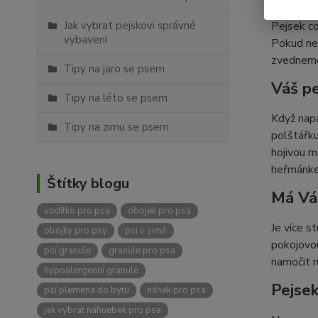
Pejsek
Jak vybrat pejskovi správné
Pejsek co
vybavení
Pokud nem
zvedneme 
Tipy na jaro se psem
Váš pe
Tipy na léto se psem
Když napa
Tipy na zimu se psem
polštářku
hojivou m
heřmánkem
Štítky blogu
Má Váš
vodítko pro psa
obojek pro psa
Je více s
obojky pro psy
psi v zimě
pokojovou
psí granule
granule pro psa
namočit r
hypoalergenní granule
Pejsek
psí plemena do bytu
náhek pro psa
jak vybrat náhuebek pro psa