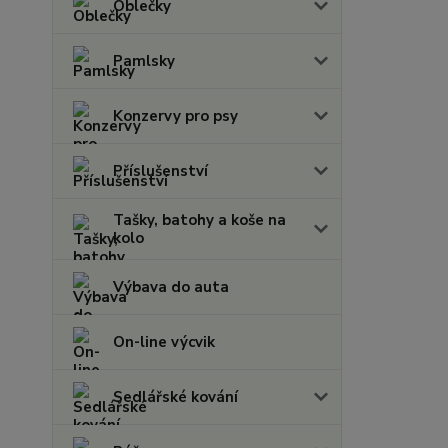
Oblečky
Pamlsky
Konzervy pro psy
Příslušenství
Tašky, batohy a koše na
kolo
Výbava do auta
On-line výcvik
Sedlářské kování