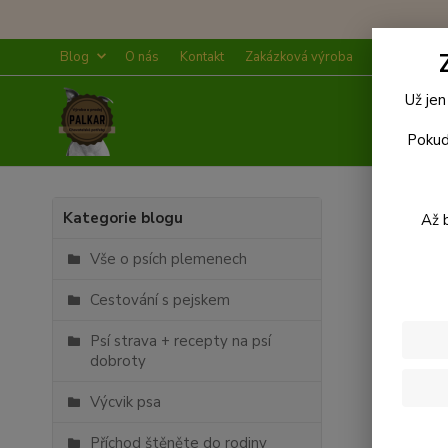
Blog
O nás
Kontakt
Zakázková výroba
Doprava a p
Už jen
Pokud
Úvod
Kategorie blogu
Až 
08
.
11
.
Vše o psích plemenech
Tipy n
Prvn
Cestování s pejskem
Psí strava + recepty na psí
dobroty
Pokud Váš
stresovat
Výcvik psa
telefonu
Příchod štěněte do rodiny