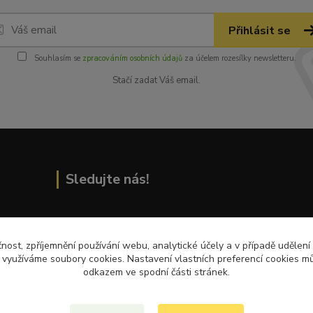
Přihlásit se
Souhlasím se
zpracováním osobních údajů
za účelem rozesílky newsletteru.
Stačí zadat Váš email.
Sledujte nás!
Přečtěte si nejnovější články na blogu!
čnost, zpříjemnění používání webu, analytické účely a v případě udělení
y využíváme soubory cookies. Nastavení vlastních preferencí cookies mů
odkazem ve spodní části stránek.