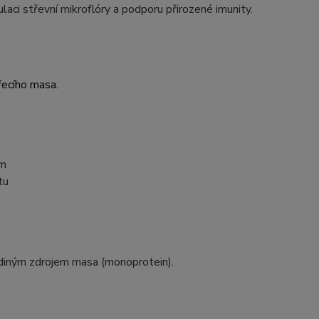
laci střevní mikroflóry a podporu přirozené imunity.
řecího masa.
ém
tu
ediným zdrojem masa (monoprotein).