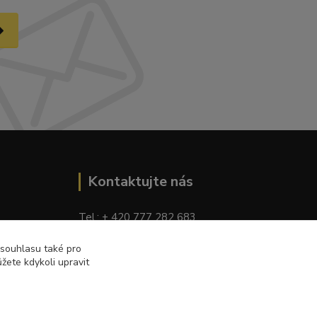
Kontaktujte nás
Tel.: + 420 777 282 683
E
-mail: tomas.palaty@palkar.cz
 souhlasu také pro
žete kdykoli upravit