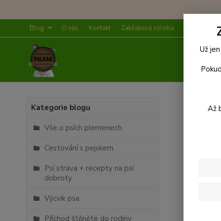
Blog
O nás
Kontakt
Zakázková výroba
Doprava a p
Už jen
Pokud
Úvod
Kategorie blogu
Až 
14
.
11
.
Vše o psích plemenech
Přícho
Kdy 
Cestování s pejskem
Psí strava + recepty na psí
dobroty
Granule 
vyvíjí. J
Výcvik psa
vody.
Příchod štěněte do rodiny