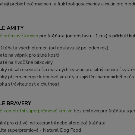
ahují prebiotické mannan- a fruktooligosacharidy a inulin pro modu
LE AMITY
é prémiové krmivo
pro štěňata (od odstavu - 1 rok) s příchutí ku
 štěňata všech plemen (od odstavu až po jeden rok)
até na vápník pro silné kosti
até na živočišné bílkoviny
oký obsah esenciálních mastných kyselin pro silný imunitní syst
oký příjem energie k obnově vitality a zajištění harmonického růs
oká strávitelnost a chutnost
LE BRAVERY
é kompletní superprémiové krmivo
bez obilovin pro štěňata s j
ální pro citlivé, netolerantní nebo alergická štěňata
lita superprémiová - Natural Dog Food