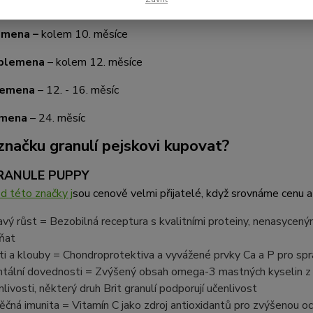
 měsíc se štěňátko stane dospělým? Každé plemeno to má jinak.
emena –
kolem 10. měsíce
 plemena
– kolem 12. měsíce
lemena
– 12. - 16. měsíc
emena
– 24. měsíc
značku granulí pejskovi kupovat?
RANULE PUPPY
d této značky j
sou cenově velmi přijatelé, když srovnáme cenu a
avý růst = Bezobilná receptura s kvalitními proteiny, nenasyceným
ňat
ti a klouby = Chondroprotektiva a vyvážené prvky Ca a P pro spr
tální dovednosti = Zvýšený obsah omega-3 mastných kyselin z l
nlivosti, některý druh Brit granulí podporují učenlivost
ěčná imunita = Vitamín C jako zdroj antioxidantů pro zvýšenou o