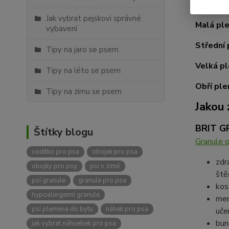
Kolikátý
Jak vybrat pejskovi správné
Malá pl
vybavení
Střední
Tipy na jaro se psem
Velká p
Tipy na léto se psem
Obří pl
Tipy na zimu se psem
Jakou 
BRIT G
Štítky blogu
Granule o
vodítko pro psa
obojek pro psa
zdr
obojky pro psy
psi v zimě
ště
psí granule
granule pro psa
kos
hypoalergenní granule
men
psí plemena do bytu
náhek pro psa
uče
bun
jak vybrat náhuebek pro psa