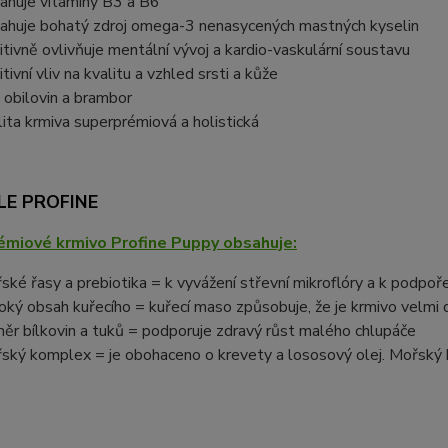
ahuje vitamíny B3 a B6
ahuje bohatý zdroj omega-3 nenasycených mastných kyselin
itivně ovlivňuje mentální vývoj a kardio-vaskulární soustavu
tivní vliv na kvalitu a vzhled srsti a kůže
 obilovin a brambor
lita krmiva superprémiová a holistická
E PROFINE
miové krmivo Profine Puppy obsahuje:
ské řasy a prebiotika = k vyvážení střevní mikroflóry a k podpoř
oký obsah kuřecího = kuřecí maso způsobuje, že je krmivo velmi 
ěr bílkovin a tuků = podporuje zdravý růst malého chlupáče
ský komplex = je obohaceno o krevety a lososový olej. Mořský k