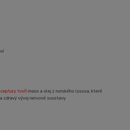
ví
eceptury tvoří
maso a olej z norského lososa, které
a zdravý vývoj nervové soustavy.