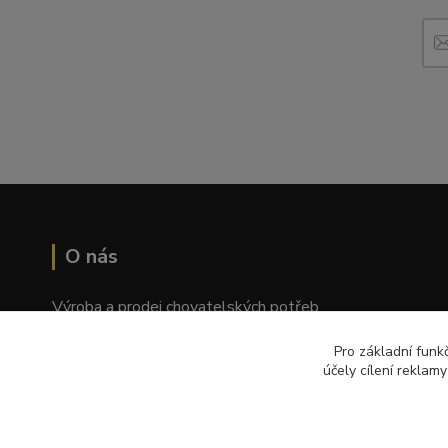
O nás
Výroba a prodej chovatelských potřeb
Tomáš Palatý
Pro základní funk
účely cílení reklam
Wolkerova 1550/2, Prostějov 796 01