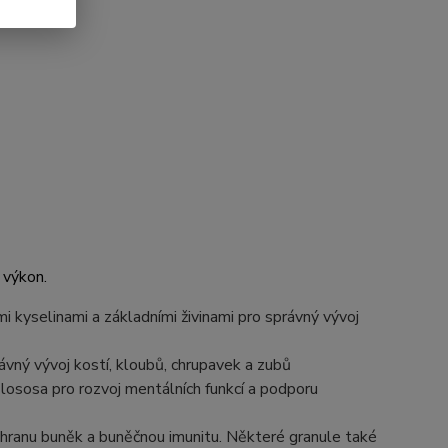
 výkon.
i kyselinami a základními živinami pro správný vývoj
ávný vývoj kostí, kloubů, chrupavek a zubů
ososa pro rozvoj mentálních funkcí a podporu
chranu buněk a buněčnou imunitu. Některé granule také