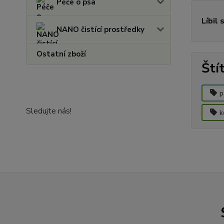
Péče o psa
Líbil 
NANO čistící prostředky
Ostatní zboží
Ští
p
Sledujte nás!
k