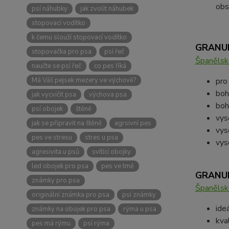
obs
psí náhubky
jak zvolit náhubek
stopovací vodítko
k čemu slouží stopovací vodítko
GRANU
stopovačka pro psa
psí řeč
Španělsk
naučte se psí řeč
co pes říká
Má Váš pejsek mezery ve výchově?
pro
boh
jak vycvičit psa
výchova psa
boh
psí obojek
štěně
vys
jak se připravit na štěně
agrsivní pes
vys
pes ve stresu
stres u psa
vys
agresivita u psů
svítící obojky
led obojek pro psa
pes ve tmě
GRANU
známky pro psa
Španělsk
originální známka pro psa
psí známky
ide
známky na obojek pro psa
rýma u psa
kva
pes má rýmu
psí rýma