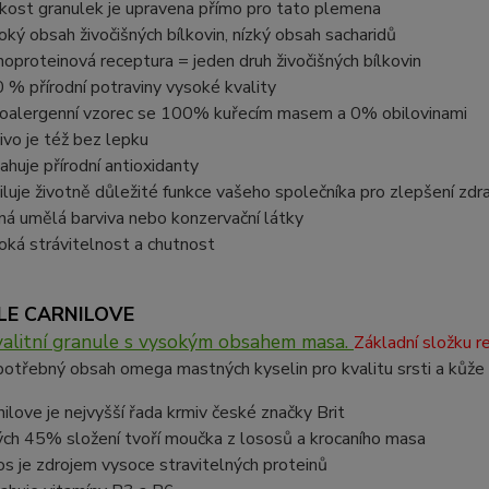
ikost granulek je upravena přímo pro tato plemena
oký obsah živočišných bílkovin, nízký obsah sacharidů
oproteinová receptura = jeden druh živočišných bílkovin
 % přírodní potraviny vysoké kvality
oalergenní vzorec se 100% kuřecím masem a 0% obilovinami
ivo je též bez lepku
ahuje přírodní antioxidanty
iluje životně důležité funkce vašeho společníka pro zlepšení zdra
ná umělá barviva nebo konzervační látky
oká strávitelnost a chutnost
LE CARNILOVE
kvalitní granule s vysokým obsahem masa.
Základní složku r
potřebný obsah omega mastných kyselin pro kvalitu srsti a kůže 
nilove je nejvyšší řada krmiv české značky Brit
ých 45% složení tvoří moučka z lososů a krocaního masa
os je zdrojem vysoce stravitelných proteinů