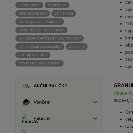
vel
nemoc u psa
psí nemoci
vys
Vánoce se psem
psí vánoce
mon
Co dát psovi na Vánoce?
100
bezpečné vánoce se psem
hyp
krm
Jak udělat domácí pamlsky pro psy?
obs
Jak se dělají psí sušenky?
pes zimě
pos
psí tlapky v zimě
žád
Kdy mazat psovi tlapky?
vys
GRANU
AKČNÍ BALÍČKY
Velice 
dodávají 
Venčení
Car
Pelechy
cel
los