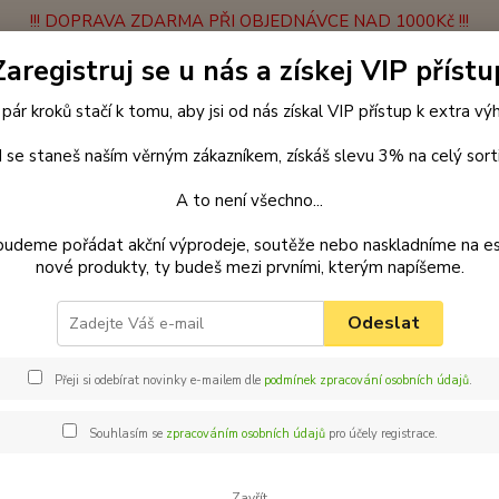
!!! DOPRAVA ZDARMA PŘI OBJEDNÁVCE NAD 1000Kč !!!
Zaregistruj se u nás a získej VIP přístu
latba
Vrácení zboží
Obchodní podmínky
Velkoobchodní spolupráce
 pár kroků stačí k tomu, aby jsi od nás získal VIP přístup k extra v
Hledat
 se staneš naším věrným zákazníkem, získáš slevu 3% na celý sort
A to není všechno...
Blog
Příchod štěněte do rodiny
Kdy přejít z granulí pro štěňata na g
budeme pořádat akční výprodeje, soutěže nebo naskladníme na e
nové produkty, ty budeš mezi prvními, kterým napíšeme.
2022
d štěněte do rodiny
Odeslat
přejít z granulí pro štěňata na 
Přeji si odebírat novinky e-mailem dle
podmínek zpracování osobních údajů
.
pro štěňátka
obsahují mnohem více prospěšných látek, kalorií, p
sou také menší a pejskovi se lépe konzumují. Pokud máte psí mim
Souhlasím se
zpracováním osobních údajů
pro účely registrace.
Zavřít