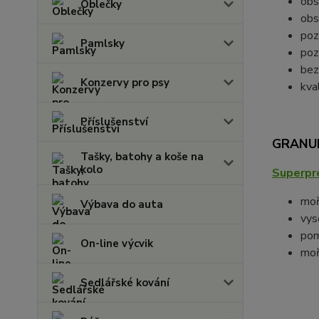
obs
Oblečky
obs
poz
Pamlsky
pozi
bez
Konzervy pro psy
kva
Příslušenství
GRANUL
Tašky, batohy a koše na
kolo
Superpré
moř
Výbava do auta
vys
pom
On-line výcvik
moř
Sedlářské kování