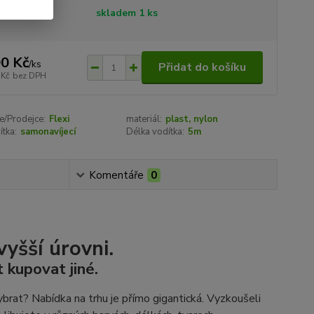
tupnost
skladem 1 ks
0 Kč
/
ks
Přidat do košíku
 Kč
bez DPH
e/Prodejce:
Flexi
materiál:
plast, nylon
ítka:
samonavíjecí
Délka vodítka:
5m
Komentáře
0
vyšší úrovni.
 kupovat jiné.
brat? Nabídka na trhu je přímo gigantická. Vyzkoušeli