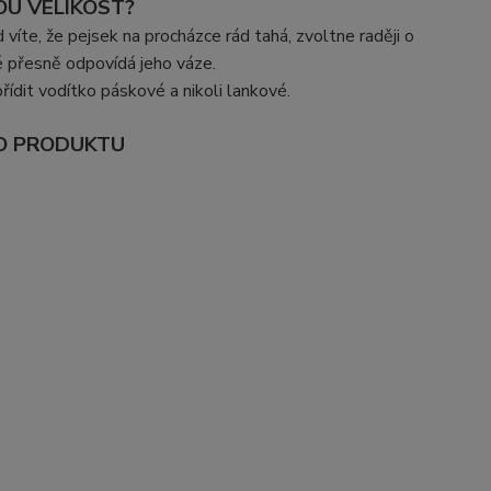
OU VELIKOST?
 víte, že pejsek na procházce rád tahá, zvoltne raději o
é přesně odpovídá jeho váze.
ídit vodítko páskové a nikoli lankové.
O PRODUKTU