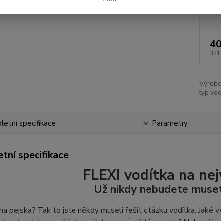
Dos
40
331
Výrobc
typ vod
etní specifikace
Parametry
tní specifikace
FLEXI vodítka na nej
Už nikdy nebudete muset
 pejska? Tak to jste někdy museli řešit otázku vodítka. Jaké vy