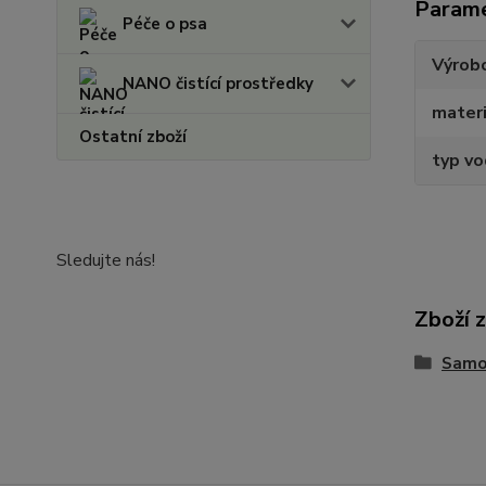
Param
Péče o psa
Výrob
NANO čistící prostředky
materi
Ostatní zboží
typ vo
Sledujte nás!
Zboží 
Samon