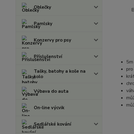
Oblečky
B
Pamlsky
Konzervy pro psy
Příslušenství
5m 
pro
Tašky, batohy a koše na
krá
kolo
chr
váh
Výbava do auta
můž
můž
On-line výcvik
Sedlářské kování