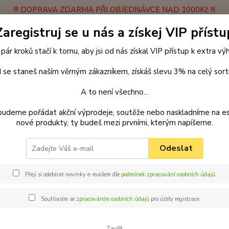
!!! DOPRAVA ZDARMA PŘI OBJEDNÁVCE NAD 1000Kč !!!
Zaregistruj se u nás a získej VIP přístu
latba
Vrácení zboží
Obchodní podmínky
Velkoobchodní spolupráce
 pár kroků stačí k tomu, aby jsi od nás získal VIP přístup k extra v
Hledat
 se staneš naším věrným zákazníkem, získáš slevu 3% na celý sort
A to není všechno...
enčení
Vodítka
Samonavíjecí vodítka
Vodítko Flexi Classic M 5m
budeme pořádat akční výprodeje, soutěže nebo naskladníme na e
nové produkty, ty budeš mezi prvními, kterým napíšeme.
tko Flexi Classic M 5m (max 20k
Odeslat
FLEXI 
jiné. 
Přeji si odebírat novinky e-mailem dle
podmínek zpracování osobních údajů
.
vodítk
jste sp
Souhlasím se
zpracováním osobních údajů
pro účely registrace.
si jen 
Zavřít