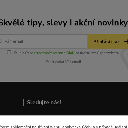
Skvělé tipy, slevy i akční novinky
Přihlásit se
Souhlasím se
zpracováním osobních údajů
za účelem rozesílky newsletteru.
Stačí zadat Váš email.
Sledujte nás!
čnost, zpříjemnění používání webu, analytické účely a v případě udělení