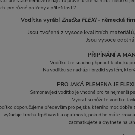
stu, ale stále nemůžete najít to pravé...ušité na míru? Nebo si jen
ch...pro různé potřeby a příležitosti?
Vodítka vyrábí
Značka FLEXI
- německá fir
Jsou tvořená z vysoce kvalitních materiálů,
Jsou vysoce odolná 
PŘIPÍNÁNÍ A MA
Vodítko lze snadno připnout k obojku pom
Na vodítku se nachází i brzdící systém, kter
PRO JAKÁ PLEMENA JE FLEX
Samonavíjecí vodítko je vhodné pro ta nejmenší psí
Vybrat si můžete vodítko lank
odítko doporučujeme především pro pejska, kterého moc dobře znát
vyžaduje trochu trpělivosti a opatrnosti, pokud ho máte zrovna
zazmatkujete a chytnete na lank