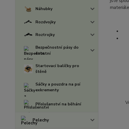
jste spou
materiále
Náhubky
Rozdvojky
Roztrojky
Bezpečnostní pásy do
auta
Startovací balíčky pro
štěně
Sáčky a pouzdra na psí
exkrementy
V
Příslušenství na běhání
Pelechy