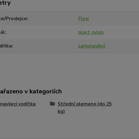
etry
ce/Prodejce
Flexi
ál
plast, nylon
dítka
samonavíjecí
zařazeno v kategoriích
avíjecí vodítka
Střední plemeno (do 25
kg)