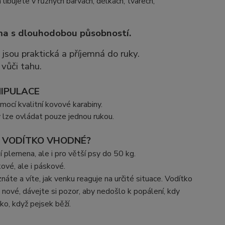
 libujete v různých barvách, délkách, tvarech,
ma s dlouhodobou působností.
 jsou praktická a příjemná do ruky.
vůči tahu.
NIPULACE
ocí kvalitní kovové karabiny.
ý lze ovládat pouze jednou rukou.
I VODÍTKO VHODNÉ?
 plemena, ale i pro větší psy do 50 kg.
ové, ale i páskové.
e a víte, jak venku reaguje na určité situace. Vodítko
 nové, dávejte si pozor, aby nedošlo k popálení, kdy
o, když pejsek běží.