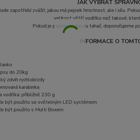
JAK VYBRAT SPRÁVN
ude zapotřebí zvážit, jakou má pejsek hmotnost, ale i sílu. Pokud
velikost větší vodítko než takové, kter
Pokud je pejsek oprtavdu tahač, doporučujeme poř
INFORMACE O TOMT
lanko
 psy do 20kg
tký zdvih rychlobrzdy
omovaná karabinka
a vodítka: přibližně 230 g
e být použito se světelným LED systémem
e být použito s Multi Boxem