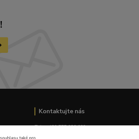
!
Kontaktujte nás
Tel.: + 420 777 282 683
E
-mail: tomas.palaty@palkar.cz
 souhlasu také pro