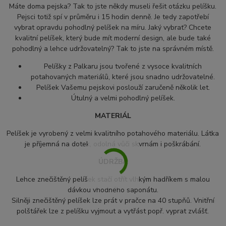
Máte doma pejska? Tak to jste někdy museli řešit otázku pelíšku.
Pejsci totiž spí v průměru i 15 hodin denně. Je tedy zapotřebí
vybrat opravdu pohodlný pelíšek na míru. Jaký vybrat? Chcete
kvalitní pelíšek, který bude mít moderní design, ale bude také
pohodlný a lehce udržovatelný? Tak to jste na správném místě.
Pelíšky z Palkaru jsou tvořené z vysoce kvalitních
potahovaných materiálů, které jsou snadno udržovatelné.
Pelíšek Vašemu pejskovi poslouží zaručeně několik let.
Útulný a velmi pohodlný pelíšek.
MATERIÁL
Pelíšek je vyrobený z velmi kvalitního potahového materiálu.
Látka
je příjemná na dotek, odolná vůči skvrnám i poškrábání.
ÚDRŽBA
Lehce znečištěný pelíšek stačí otřít vlhkým hadříkem s malou
dávkou vhodného saponátu.
S
ilněji znečištěný pelíšek lze prát v pračce na 40 stupňů. Vnitřní
polštářek lze z pelíšku vyjmout a vytřást popř. vyprat zvlášť.