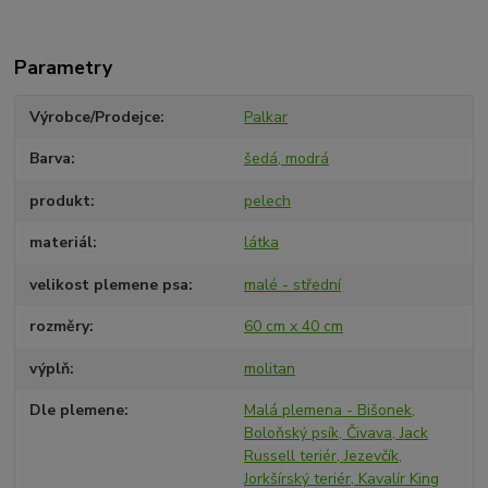
Parametry
Výrobce/Prodejce
Palkar
Barva
šedá, modrá
produkt
pelech
materiál
látka
velikost plemene psa
malé - střední
rozměry
60 cm x 40 cm
výplň
molitan
Dle plemene
Malá plemena - Bišonek,
Boloňský psík, Čivava, Jack
Russell teriér, Jezevčík,
Jorkšírský teriér, Kavalír King