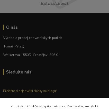
Stačí zadat Váš email.
O nás
Výroba a prodej chovatelských potřeb
Tomáš Palatý
Wolkerova 1550/2, Prostějov 796 01
Sledujte nás!
Přečtěte si nejnovější články na blogu!
Pro základní funkčnost, zpříjemnění používání webu, analytické
Kontaktujte nás