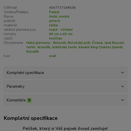
EAN kód:
4047777198536
Výrobce/Prodejce:
Palkar
Barva:
šedá, modrá
produkt:
pelech
materiál:
látka
velikost plemene psa:
malé - střední
rozměry:
60 cm x 40 cm
výplň:
molitan
Dle plemene:
Malá plemena - Bišonek, Boloňský psík, Čivava, Jack Russell
teriér, Jezevčík, Jorkšírský teriér, Kavalír King Charles španěl,
Krysařík
tvar:
ovál
Kompletní specifikace
Parametry
Komentáře
0
Kompletní specifikace
Pelíšek, který si Váš pejsek ihned zamiluje!