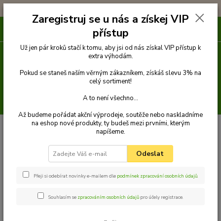
!!! DOPRAVA ZDARMA PŘI OBJEDNÁVCE NAD 1000Kč !!!
Zaregistruj se u nás a získej VIP
0
ks
přístup
za
0 Kč
Už jen pár kroků stačí k tomu, aby jsi od nás získal VIP přístup k
extra výhodám.
Menu
Pokud se staneš naším věrným zákazníkem, získáš slevu 3% na
celý sortiment!
A to není všechno...
Hledat
Až budeme pořádat akční výprodeje, soutěže nebo naskladníme
na eshop nové produkty, ty budeš mezi prvními, kterým
Úvod
AKČNÍ BALÍČKY
SWEEDEN oválný pelech pro psa, šedo modrý -
napíšeme.
60 cm x 40 cm
SWEEDEN oválný pelech pro psa,
Odeslat
šedo modrý - 60 cm x 40 cm
Přeji si odebírat novinky e-mailem dle
podmínek zpracování osobních údajů
.
Novinka
Akce
TOP produkt
Souhlasím se
zpracováním osobních údajů
pro účely registrace.