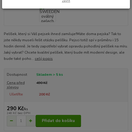
Zavřít
Pelíšek, který si Váš pejsek ihned zamiluje!Máte doma pejska? Tak to
jste někdy museli řešit otázku pelíšku. Pejsci totiž spí v průměru i 15
hodin denně. Je tedy zapotřebí vybrat opravdu pohodlný pelíšek na míru.
Jaký vybrat? Chcete kvalitní pelíšek, který bude mít moderní design, ale
bude také poho...
celý popis
Dostupnost
Skladem > 5 ks
Cena před
490 Kč
slevou
Ušetříte
200 Kč
290 Kč
/
ks
240 Kč
bez DPH
Přidat do košíku