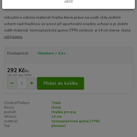
Zavřít
robustní a odolný materiál hračka která plave na vodě vždy jedním
uchem nad hladinou se psovi při aportování snadno uchopí a je dobře
vidět materiál: termoplastická guma (TPR) velikost: ø 14 cm barva: různá
celý popis
Dostupnost
Skladem > 5 ks
292 Kč
/
ks
241 Kč
bez DPH
Přidat do košíku
Výrobce/Prodejce:
Trixie
Barva:
různá
produkt:
Hračka pro psy
Velikost:
14 cm
materiál:
termoplastická guma (TPR)
Typ:
plovoucí