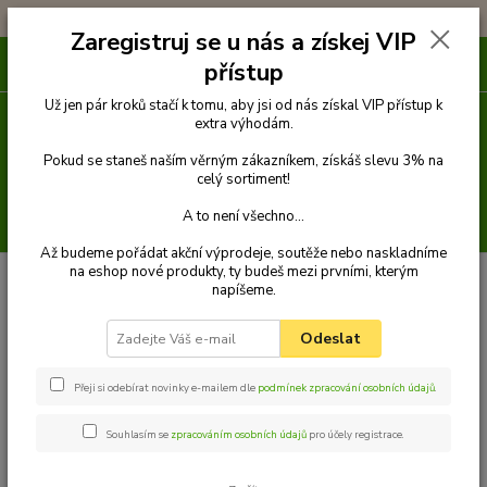
!!! DOPRAVA ZDARMA PŘI OBJEDNÁVCE NAD 1000Kč !!!
Zaregistruj se u nás a získej VIP
0
ks
přístup
za
0 Kč
Už jen pár kroků stačí k tomu, aby jsi od nás získal VIP přístup k
extra výhodám.
Menu
Pokud se staneš naším věrným zákazníkem, získáš slevu 3% na
celý sortiment!
A to není všechno...
Hledat
Až budeme pořádat akční výprodeje, soutěže nebo naskladníme
na eshop nové produkty, ty budeš mezi prvními, kterým
Úvod
Příslušenství
Plovoucí hračka do vody, TPR, ø 14 cm
napíšeme.
Plovoucí hračka do vody, TPR, ø
Odeslat
14 cm
Přeji si odebírat novinky e-mailem dle
podmínek zpracování osobních údajů
.
Souhlasím se
zpracováním osobních údajů
pro účely registrace.