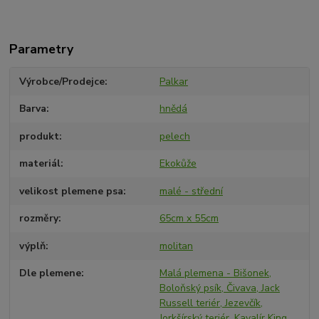
Parametry
Výrobce/Prodejce
Palkar
Barva
hnědá
produkt
pelech
materiál
Ekokůže
velikost plemene psa
malé - střední
rozměry
65cm x 55cm
výplň
molitan
Dle plemene
Malá plemena - Bišonek,
Boloňský psík, Čivava, Jack
Russell teriér, Jezevčík,
Jorkšírský teriér, Kavalír King