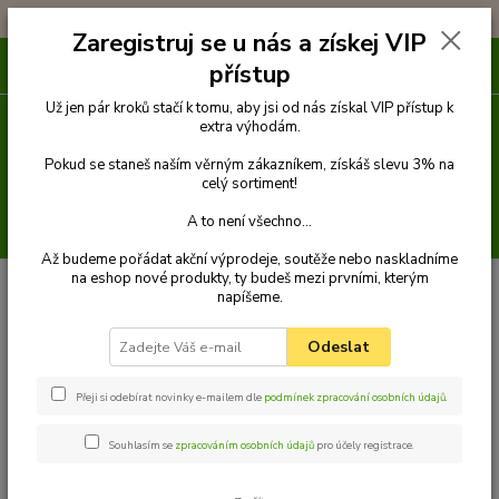
!!! DOPRAVA ZDARMA PŘI OBJEDNÁVCE NAD 1000Kč !!!
Zaregistruj se u nás a získej VIP
0
ks
přístup
za
0 Kč
Už jen pár kroků stačí k tomu, aby jsi od nás získal VIP přístup k
extra výhodám.
Menu
Pokud se staneš naším věrným zákazníkem, získáš slevu 3% na
celý sortiment!
A to není všechno...
Hledat
Až budeme pořádat akční výprodeje, soutěže nebo naskladníme
na eshop nové produkty, ty budeš mezi prvními, kterým
Úvod
Pelechy
LUXDIAMOND obdélníkový pelech pro psa, hnědá - 65 cm
napíšeme.
x 55 cm
LUXDIAMOND obdélníkový
Odeslat
pelech pro psa, hnědá - 65 cm x
Přeji si odebírat novinky e-mailem dle
podmínek zpracování osobních údajů
.
55 cm
Souhlasím se
zpracováním osobních údajů
pro účely registrace.