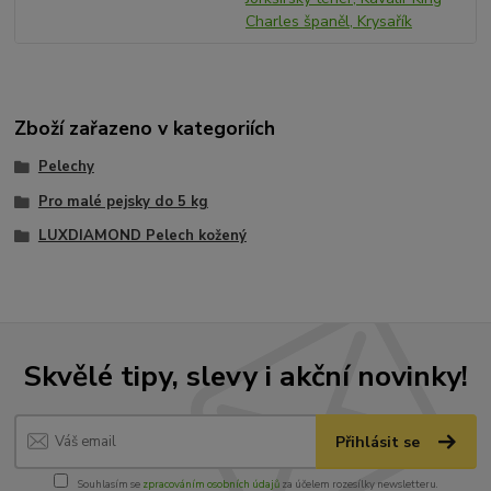
Charles španěl, Krysařík
Zboží zařazeno v kategoriích
Pelechy
Pro malé pejsky do 5 kg
LUXDIAMOND Pelech kožený
Skvělé tipy, slevy i akční novinky!
Přihlásit se
Souhlasím se
zpracováním osobních údajů
za účelem rozesílky newsletteru.