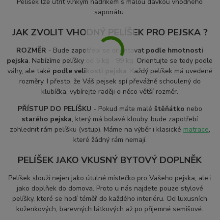
Pelíšek lze utřít vlhkým hadříkem s malou dávkou vhodného
saponátu.
JAK ZVOLIT VHODNÝ PELÍŠEK PRO PEJSKA ?
ROZMĚR
- Bude zapotřebí se orientovat
podle hmotnosti
pejska
. Nabízíme pelíšky od 5 kg - 99 kg. Orientujte se tedy podle
váhy, ale také
podle velikosti pejska
. Každý pelíšek má uvedené
rozměry. I přesto, že Váš pejsek spí převážně schoulený do
klubíčka, vybírejte raději o něco větší rozměr.
PŘÍSTUP DO PELÍŠKU
- Pokud máte malé
štěňátko
nebo
starého pejska
, který má bolavé klouby, bude zapotřebí
zohlednit rám pelíšku (vstup). Máme na výběr i klasické
matrace
,
které žádný rám nemají.
PELÍŠEK JAKO VKUSNÝ BYTOVÝ DOPLNĚK
Pelíšek slouží nejen jako útulné místečko pro Vašeho pejska, ale i
jako doplňek do domova. Proto u nás najdete pouze stylové
pelíšky, které se hodí téměř do každého interiéru. Od luxusních
koženkových, barevných látkových až po příjemné semišové.