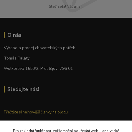
Stačí zadat Váš email.
O nás
Výroba a prodej chovatelských potřeb
Tomáš Palatý
Wolkerova 1550/2, Prostějov 796 01
Sledujte nás!
Přečtěte si nejnovější články na blogu!
Pro základní funkčnost, zpříjemnění používání webu, analytické