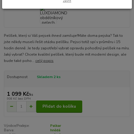
Zavřít
Pelíšek, který si Váš pejsek ihned zamiluje!Máte doma pejska? Tak to
jste někdy museli řešit otázku pelíšku. Pejsci totiž spí v průměru i 15
hodin denně. Je tedy zapotřebí vybrat opravdu pohodlný pelíšek na míru.
Jaký vybrat? Chcete kvalitní pelíšek, který bude mít moderní design, ale
bude také poho...
celý popis
Dostupnost
Skladem 2 ks
1 099 Kč
/
ks
908 Kč
bez DPH
Přidat do košíku
Výrobce/Prodejce:
Palkar
Barva:
hnědá