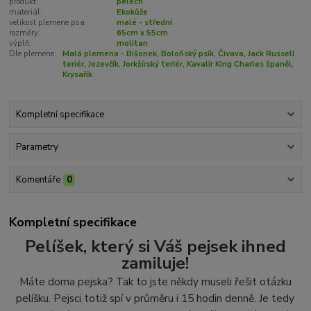
produkt:
pelech
materiál:
Ekokůže
velikost plemene psa:
malé - střední
rozměry:
65cm x 55cm
výplň:
molitan
Dle plemene:
Malá plemena - Bišonek, Boloňský psík, Čivava, Jack Russell
teriér, Jezevčík, Jorkšírský teriér, Kavalír King Charles španěl,
Krysařík
Kompletní specifikace
Parametry
Komentáře
0
Kompletní specifikace
Pelíšek, který si Váš pejsek ihned
zamiluje!
Máte doma pejska? Tak to jste někdy museli řešit otázku
pelíšku. Pejsci totiž spí v průměru i 15 hodin denně. Je tedy