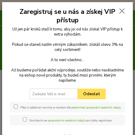
!!! DOPRAVA ZDARMA PŘI OBJEDNÁVCE NAD 1000Kč !!!
Zaregistruj se u nás a získej VIP
0
ks
přístup
za
0 Kč
Už jen pár kroků stačí k tomu, aby jsi od nás získal VIP přístup k
extra výhodám.
Menu
Pokud se staneš naším věrným zákazníkem, získáš slevu 3% na
celý sortiment!
A to není všechno...
Hledat
Až budeme pořádat akční výprodeje, soutěže nebo naskladníme
na eshop nové produkty, ty budeš mezi prvními, kterým
Úvod
Pelechy
LUXDIAMOND obdélníkový pelech pro psa, hnědá - 55 cm
napíšeme.
x 45 cm
LUXDIAMOND obdélníkový
Odeslat
pelech pro psa, hnědá - 55 cm x
Přeji si odebírat novinky e-mailem dle
podmínek zpracování osobních údajů
.
45 cm
Souhlasím se
zpracováním osobních údajů
pro účely registrace.