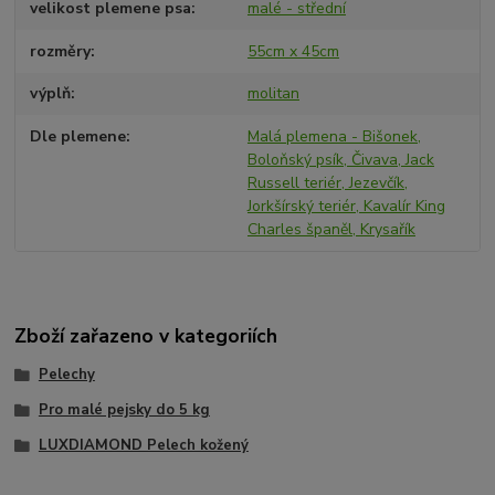
velikost plemene psa
malé - střední
rozměry
55cm x 45cm
výplň
molitan
Dle plemene
Malá plemena - Bišonek,
Boloňský psík, Čivava, Jack
Russell teriér, Jezevčík,
Jorkšírský teriér, Kavalír King
Charles španěl, Krysařík
Zboží zařazeno v kategoriích
Pelechy
Pro malé pejsky do 5 kg
LUXDIAMOND Pelech kožený