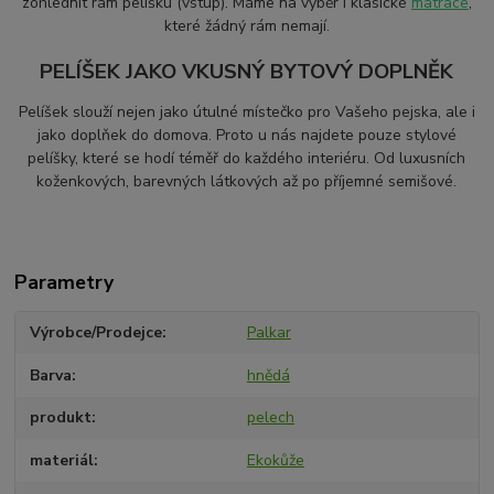
zohlednit rám pelíšku (vstup). Máme na výběr i klasické
matrace
,
které žádný rám nemají.
PELÍŠEK JAKO VKUSNÝ BYTOVÝ DOPLNĚK
Pelíšek slouží nejen jako útulné místečko pro Vašeho pejska, ale i
jako doplňek do domova. Proto u nás najdete pouze stylové
pelíšky, které se hodí téměř do každého interiéru. Od luxusních
koženkových, barevných látkových až po příjemné semišové.
Parametry
Výrobce/Prodejce
Palkar
Barva
hnědá
produkt
pelech
materiál
Ekokůže