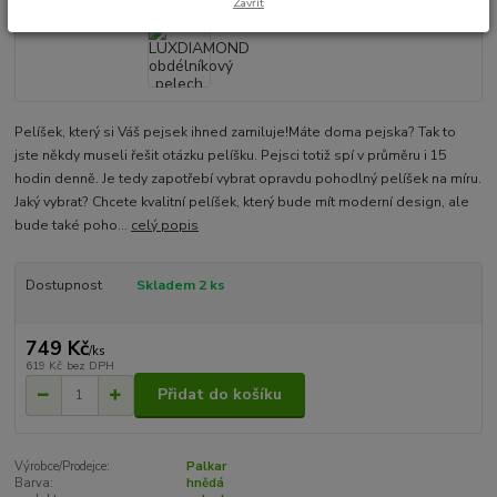
Zavřít
Pelíšek, který si Váš pejsek ihned zamiluje!Máte doma pejska? Tak to
jste někdy museli řešit otázku pelíšku. Pejsci totiž spí v průměru i 15
hodin denně. Je tedy zapotřebí vybrat opravdu pohodlný pelíšek na míru.
Jaký vybrat? Chcete kvalitní pelíšek, který bude mít moderní design, ale
bude také poho...
celý popis
Dostupnost
Skladem 2 ks
749 Kč
/
ks
619 Kč
bez DPH
Přidat do košíku
Výrobce/Prodejce:
Palkar
Barva:
hnědá