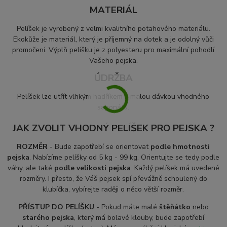
MATERIÁL
Pelíšek je vyrobený z velmi kvalitního potahového materiálu.
Ekokůže je materiál, který
je příjemný na dotek a je odolný vůči
promočení. Výplň pelíšku je z polyesteru pro maximální pohodlí
Vašeho pejska.
ÚDRŽBA
Pelíšek lze utřít vlhkým hadříkem s malou dávkou vhodného
saponátu.
JAK ZVOLIT VHODNÝ PELÍŠEK PRO PEJSKA ?
ROZMĚR
- Bude zapotřebí se orientovat
podle hmotnosti
pejska
. Nabízíme pelíšky od 5 kg - 99 kg. Orientujte se tedy podle
váhy, ale také
podle velikosti pejska
. Každý pelíšek má uvedené
rozměry. I přesto, že Váš pejsek spí převážně schoulený do
klubíčka, vybírejte raději o něco větší rozměr.
PŘÍSTUP DO PELÍŠKU
- Pokud máte malé
štěňátko
nebo
starého pejska
, který má bolavé klouby, bude zapotřebí