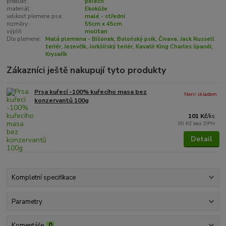
produkt:
pelech
materiál:
Ekokůže
velikost plemene psa:
malé - střední
rozměry:
55cm x 45cm
výplň:
molitan
Dle plemene:
Malá plemena - Bišonek, Boloňský psík, Čivava, Jack Russell
teriér, Jezevčík, Jorkšírský teriér, Kavalír King Charles španěl,
Krysařík
Zákazníci ještě nakupují tyto produkty
Prsa kuřecí -100% kuřecího masa bez
Není skladem
konzervantů 100g
101 Kč
/
ks
90 Kč
bez DPH
Detail
Kompletní specifikace
Parametry
Komentáře
0