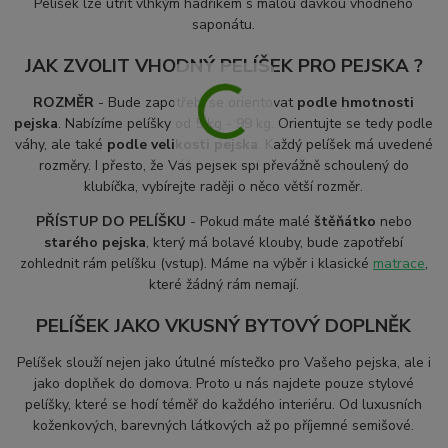
Pelíšek lze utřít vlhkým hadříkem s malou dávkou vhodného
saponátu.
JAK ZVOLIT VHODNÝ PELÍŠEK PRO PEJSKA ?
ROZMĚR
- Bude zapotřebí se orientovat
podle hmotnosti
pejska
. Nabízíme pelíšky od 5 kg - 99 kg. Orientujte se tedy podle
váhy, ale také
podle velikosti pejska
. Každý pelíšek má uvedené
rozměry. I přesto, že Váš pejsek spí převážně schoulený do
klubíčka, vybírejte raději o něco větší rozměr.
PŘÍSTUP DO PELÍŠKU
- Pokud máte malé
štěňátko
nebo
starého pejska
, který má bolavé klouby, bude zapotřebí
zohlednit rám pelíšku (vstup). Máme na výběr i klasické
matrace
,
které žádný rám nemají.
PELÍŠEK JAKO VKUSNÝ BYTOVÝ DOPLNĚK
Pelíšek slouží nejen jako útulné místečko pro Vašeho pejska, ale i
jako doplňek do domova. Proto u nás najdete pouze stylové
pelíšky, které se hodí téměř do každého interiéru. Od luxusních
koženkových, barevných látkových až po příjemné semišové.