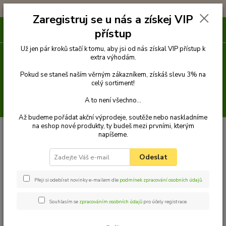
!!! DOPRAVA ZDARMA PŘI OBJEDNÁVCE NAD 1000Kč !!!
Zaregistruj se u nás a získej VIP
0
ks
přístup
za
0 Kč
Už jen pár kroků stačí k tomu, aby jsi od nás získal VIP přístup k
extra výhodám.
Menu
Pokud se staneš naším věrným zákazníkem, získáš slevu 3% na
celý sortiment!
A to není všechno...
Hledat
Až budeme pořádat akční výprodeje, soutěže nebo naskladníme
na eshop nové produkty, ty budeš mezi prvními, kterým
Úvod
Pelechy
LUXDIAMOND obdélníkový pelech pro psa, červený - 90
napíšeme.
cm x 75 cm
LUXDIAMOND obdélníkový
Odeslat
pelech pro psa, červený - 90 cm x
Přeji si odebírat novinky e-mailem dle
podmínek zpracování osobních údajů
.
75 cm
Souhlasím se
zpracováním osobních údajů
pro účely registrace.