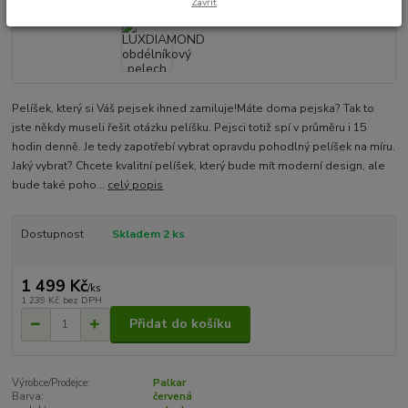
Zavřít
Pelíšek, který si Váš pejsek ihned zamiluje!Máte doma pejska? Tak to
jste někdy museli řešit otázku pelíšku. Pejsci totiž spí v průměru i 15
hodin denně. Je tedy zapotřebí vybrat opravdu pohodlný pelíšek na míru.
Jaký vybrat? Chcete kvalitní pelíšek, který bude mít moderní design, ale
bude také poho...
celý popis
Dostupnost
Skladem 2 ks
1 499 Kč
/
ks
1 239 Kč
bez DPH
Přidat do košíku
Výrobce/Prodejce:
Palkar
Barva:
červená