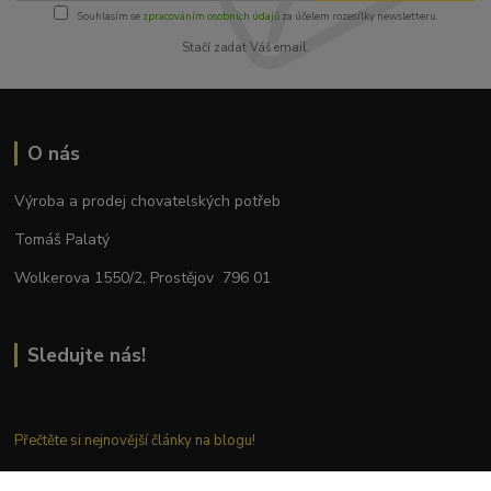
Souhlasím se
zpracováním osobních údajů
za účelem rozesílky newsletteru.
Stačí zadat Váš email.
O nás
Výroba a prodej chovatelských potřeb
Tomáš Palatý
Wolkerova 1550/2, Prostějov 796 01
Sledujte nás!
Přečtěte si nejnovější články na blogu!