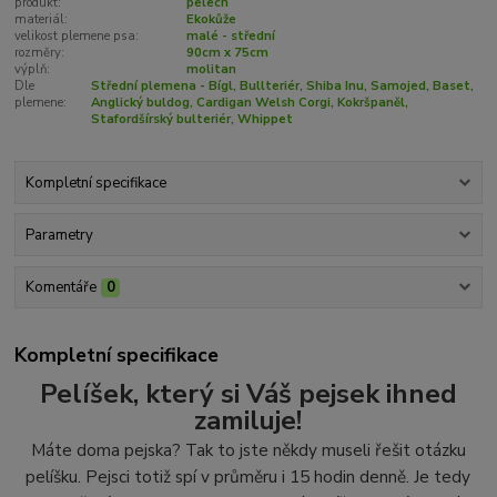
produkt:
pelech
materiál:
Ekokůže
velikost plemene psa:
malé - střední
rozměry:
90cm x 75cm
výplň:
molitan
Dle
Střední plemena - Bígl, Bullteriér, Shiba Inu, Samojed, Baset,
plemene:
Anglický buldog, Cardigan Welsh Corgi, Kokršpaněl,
Stafordšírský bulteriér, Whippet
Kompletní specifikace
Parametry
Komentáře
0
Kompletní specifikace
Pelíšek, který si Váš pejsek ihned
zamiluje!
Máte doma pejska? Tak to jste někdy museli řešit otázku
pelíšku. Pejsci totiž spí v průměru i 15 hodin denně. Je tedy