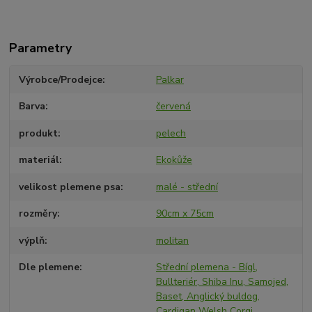
Parametry
Výrobce/Prodejce
Palkar
Barva
červená
produkt
pelech
materiál
Ekokůže
velikost plemene psa
malé - střední
rozměry
90cm x 75cm
výplň
molitan
Dle plemene
Střední plemena - Bígl,
Bullteriér, Shiba Inu, Samojed,
Baset, Anglický buldog,
Cardigan Welsh Corgi,