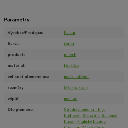
Parametry
Výrobce/Prodejce
Palkar
Barva
černá
produkt
pelech
materiál
Ekokůže
velikost plemene psa
malé - střední
rozměry
90cm x 75cm
výplň
molitan
Dle plemene
Střední plemena - Bígl,
Bullteriér, Shiba Inu, Samojed,
Baset, Anglický buldog,
Cardigan Welsh Corgi,