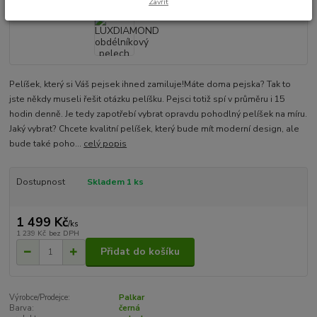
Zavřít
Pelíšek, který si Váš pejsek ihned zamiluje!Máte doma pejska? Tak to
jste někdy museli řešit otázku pelíšku. Pejsci totiž spí v průměru i 15
hodin denně. Je tedy zapotřebí vybrat opravdu pohodlný pelíšek na míru.
Jaký vybrat? Chcete kvalitní pelíšek, který bude mít moderní design, ale
bude také poho...
celý popis
Dostupnost
Skladem 1 ks
1 499 Kč
/
ks
1 239 Kč
bez DPH
Přidat do košíku
Výrobce/Prodejce:
Palkar
Barva:
černá