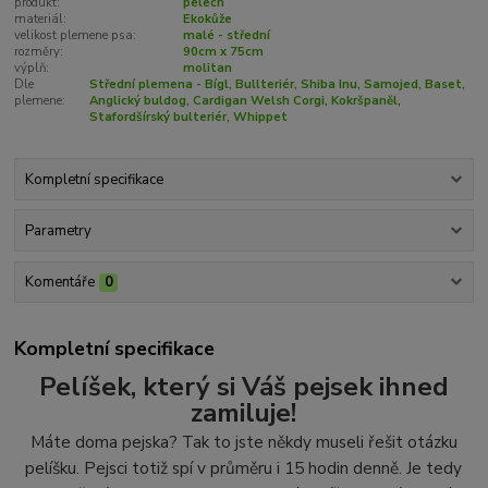
produkt:
pelech
materiál:
Ekokůže
velikost plemene psa:
malé - střední
rozměry:
90cm x 75cm
výplň:
molitan
Dle
Střední plemena - Bígl, Bullteriér, Shiba Inu, Samojed, Baset,
plemene:
Anglický buldog, Cardigan Welsh Corgi, Kokršpaněl,
Stafordšírský bulteriér, Whippet
Kompletní specifikace
Parametry
Komentáře
0
Kompletní specifikace
Pelíšek, který si Váš pejsek ihned
zamiluje!
Máte doma pejska? Tak to jste někdy museli řešit otázku
pelíšku. Pejsci totiž spí v průměru i 15 hodin denně. Je tedy