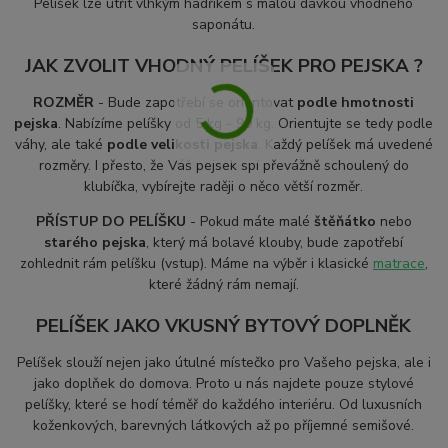
Pelíšek lze utřít vlhkým hadříkem s malou dávkou vhodného
saponátu.
JAK ZVOLIT VHODNÝ PELÍŠEK PRO PEJSKA ?
ROZMĚR
- Bude zapotřebí se orientovat
podle hmotnosti
pejska
. Nabízíme pelíšky od 5 kg - 99 kg. Orientujte se tedy podle
váhy, ale také
podle velikosti pejska
. Každý pelíšek má uvedené
rozměry. I přesto, že Váš pejsek spí převážně schoulený do
klubíčka, vybírejte raději o něco větší rozměr.
PŘÍSTUP DO PELÍŠKU
- Pokud máte malé
štěňátko
nebo
starého pejska
, který má bolavé klouby, bude zapotřebí
zohlednit rám pelíšku (vstup). Máme na výběr i klasické
matrace
,
které žádný rám nemají.
PELÍŠEK JAKO VKUSNÝ BYTOVÝ DOPLNĚK
Pelíšek slouží nejen jako útulné místečko pro Vašeho pejska, ale i
jako doplňek do domova. Proto u nás najdete pouze stylové
pelíšky, které se hodí téměř do každého interiéru. Od luxusních
koženkových, barevných látkových až po příjemné semišové.