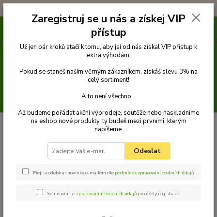
!!! DOPRAVA ZDARMA PŘI OBJEDNÁVCE NAD 1000Kč !!!
Zaregistruj se u nás a získej VIP
0
ks
přístup
za
0 Kč
Už jen pár kroků stačí k tomu, aby jsi od nás získal VIP přístup k
extra výhodám.
Menu
Pokud se staneš naším věrným zákazníkem, získáš slevu 3% na
celý sortiment!
A to není všechno...
Hledat
Až budeme pořádat akční výprodeje, soutěže nebo naskladníme
na eshop nové produkty, ty budeš mezi prvními, kterým
Úvod
Pelechy
LUXDIAMOND obdélníkový pelech pro psa, černý - 90 cm x
napíšeme.
75 cm
LUXDIAMOND obdélníkový
Odeslat
pelech pro psa, černý - 90 cm x 75
Přeji si odebírat novinky e-mailem dle
podmínek zpracování osobních údajů
.
cm
Souhlasím se
zpracováním osobních údajů
pro účely registrace.