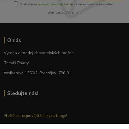
Souhlasím se
zpracováním osobních údajů
za účelem rozesílky newsletteru.
Stačí zadat Váš email.
O nás
Výroba a prodej chovatelských potřeb
Tomáš Palatý
Wolkerova 1550/2, Prostějov 796 01
Sledujte nás!
Přečtěte si nejnovější články na blogu!