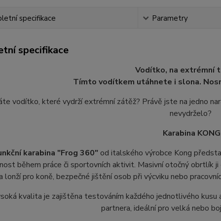
etní specifikace
Parametry
tní specifikace
Vodítko, na extrémní 
Tímto vodítkem utáhnete i slona. Nos
te vodítko, které vydrží extrémní zátěž? Právě jste na jedno nar
nevydrželo?
Karabina KONG
unkční karabina "Frog 360"
od italského výrobce Kong představu
ost během práce či sportovních aktivit. Masivní otočný obrtlík ji 
a lonží pro koně, bezpečné jištění osob při výcviku nebo pracovních
vysoká kvalita je zajištěna testováním každého jednotlivého kus
partnera, ideální pro velká nebo b