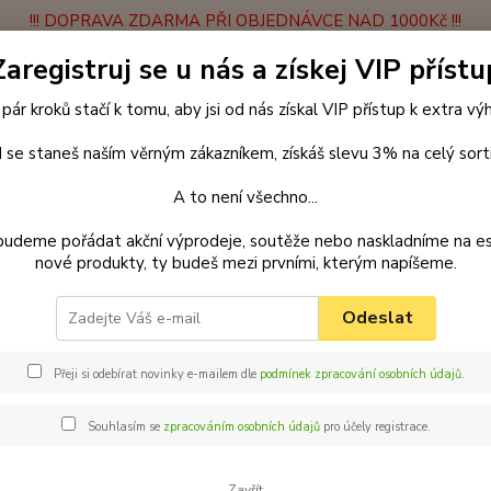
!!! DOPRAVA ZDARMA PŘI OBJEDNÁVCE NAD 1000Kč !!!
Zaregistruj se u nás a získej VIP přístu
latba
Vrácení zboží
Obchodní podmínky
Velkoobchodní spolupráce
 pár kroků stačí k tomu, aby jsi od nás získal VIP přístup k extra v
Hledat
 se staneš naším věrným zákazníkem, získáš slevu 3% na celý sort
A to není všechno...
enčení
Vodítka
Přepínací vodítka lanová
Vodítko přepínací 3m x
budeme pořádat akční výprodeje, soutěže nebo naskladníme na e
m černo-oranžová
nové produkty, ty budeš mezi prvními, kterým napíšeme.
 přepínací vodítko pro psy 300
Odeslat
žová
Přeji si odebírat novinky e-mailem dle
podmínek zpracování osobních údajů
.
Vodítk
Nosnos
Souhlasím se
zpracováním osobních údajů
pro účely registrace.
zátěž? 
ale žá
Zavřít