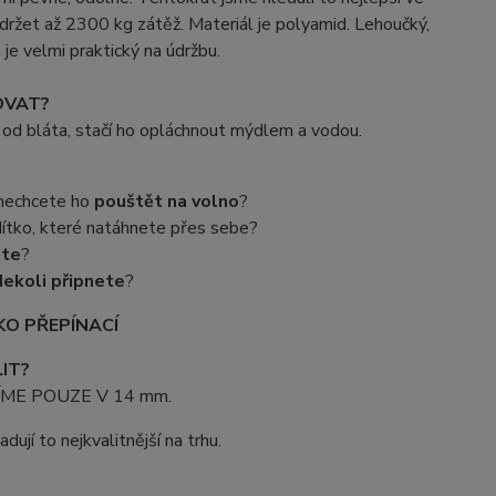
držet až 2300 kg zátěž. Materiál je polyamid. Lehoučký,
 je velmi praktický na údržbu.
OVAT?
 od bláta, stačí ho opláchnout mýdlem a vodou.
 nechcete ho
pouštět na volno
?
ítko, které natáhnete přes sebe?
áte
?
ekoli připnete
?
O PŘEPÍNACÍ
IT?
ME POUZE V 14 mm.
ují to nejkvalitnější na trhu.