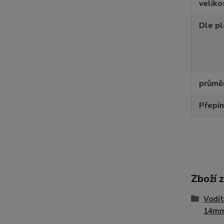
velik
Dle p
průměr
Přepín
Zboží 
Vodít
14mm