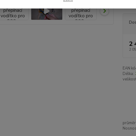
"Frog 
Dos
2 
2 0
EAN kó
Délka:
velikos
průměr 
Nosnost