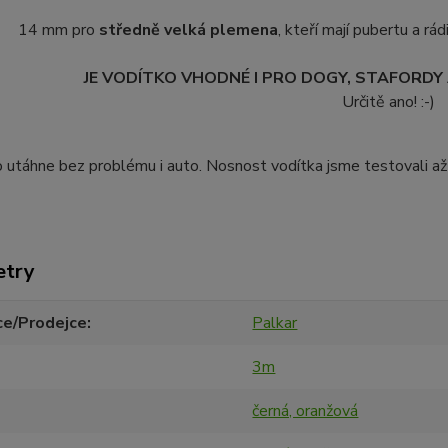
14 mm pro
středně velká plemena
, kteří mají pubertu a rád
JE VODÍTKO VHODNÉ I PRO DOGY, STAFORDY 
Určitě ano! :-)
 utáhne bez problému i auto. Nosnost vodítka jsme testovali až
etry
ce/Prodejce
Palkar
3m
černá, oranžová