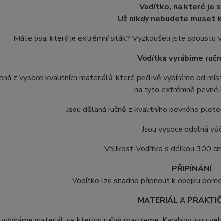
Vodítko, na které je 
Už nikdy nebudete muset k
Máte psa, který je extrémní silák? Vyzkoušeli jste spoustu 
Vodítka vyrábíme ručn
ená z vysoce kvalitních materiálů, které pečlivě vybíráme od mís
na tyto extrémně pevné k
Jsou dělaná ručně z kvalitního pevného plete
Jsou vysoce odolná vůč
Velikost-Vodítko s délkou 300 c
PŘIPÍNÁNÍ
Vodítko lze snadno připnout k obojku pomoc
MATERIÁL A PRAKT
 vybíráme materiál, se kterým ručně pracujeme. Karabiny jsou vel