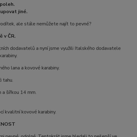
spoleh.
upovat jiné.
vodítek, ale stále nemůžete najít to pevné?
ě v ČR.
tních dodavatelů a nyní jsme využili Italského dodavatele
arabiny.
ného lana a kovové karabiny.
i tahu.
m a šířkou 14 mm.
í kvalitní kovové karabiny.
IČNOST
mi pevné, odolné. Tentokrát jsme hledali to nejlepší ve