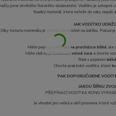
našly jsme skvělého Italského dodavatele. Vodítko je schopné u
hladký materiál, který neřeže do ruky, nepálí a
JAK VODÍTKO UDRŽ
Díky tomuto materiálu je vodítko nenáročné na údržbu. Pokud je
Máte pejska, který
rád na procházce běhá
, ale
Máte rádi na procházkách
volné ruce
a chcete vod
Rádi s pejskem
běh
Chcete praktické vodítko, které
kd
PAK DOPORUČUJEME VODÍTK
JAKOU ŠÍŘKU ZVOL
PŘEPÍNACÍ VODÍTKA KONG VYRÁBÍ
Je vhodné pro velká a obří plemena, které vyžad