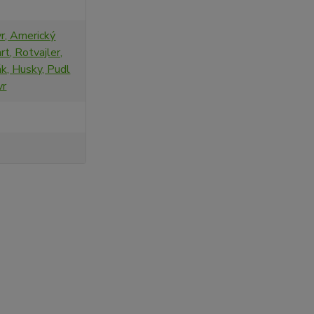
vr, Americký
t, Rotvajler,
ák, Husky, Pudl
vr