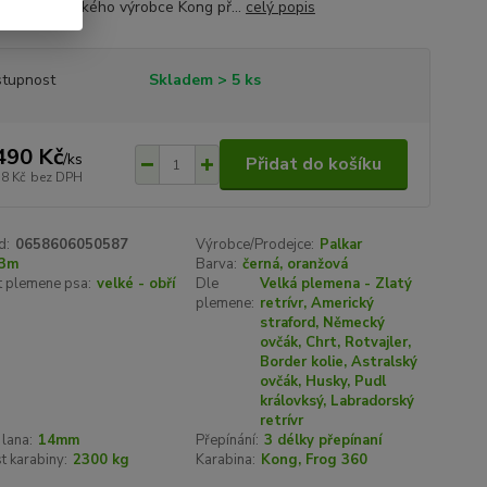
360" od italského výrobce Kong př...
celý popis
tupnost
Skladem > 5 ks
490 Kč
/
ks
Přidat do košíku
58 Kč
bez DPH
d:
0658606050587
Výrobce/Prodejce:
Palkar
3m
Barva:
černá, oranžová
t plemene psa:
velké - obří
Dle
Velká plemena - Zlatý
plemene:
retrívr, Americký
straford, Německý
ovčák, Chrt, Rotvajler,
Border kolie, Astralský
ovčák, Husky, Pudl
královksý, Labradorský
retrívr
lana:
14mm
Přepínání:
3 délky přepínaní
 karabiny:
2300 kg
Karabina:
Kong, Frog 360