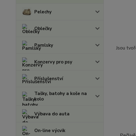
Pelechy
Oblečky
Pamlsky
Jsou tvoř
Konzervy pro psy
Příslušenství
Tašky, batohy a koše na
kolo
Výbava do auta
On-line výcvik
Pečlivě