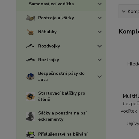
Samonavíjecí vodítka
Kompl
Postroje a kšírky
Komple
Náhubky
Rozdvojky
Roztrojky
Hledá
Bezpečnostní pásy do
auta
Startovací balíčky pro
Multif
štěně
bezpečn
vodítek 
Sáčky a pouzdra na psí
exkrementy
Její 
Příslušenství na běhání