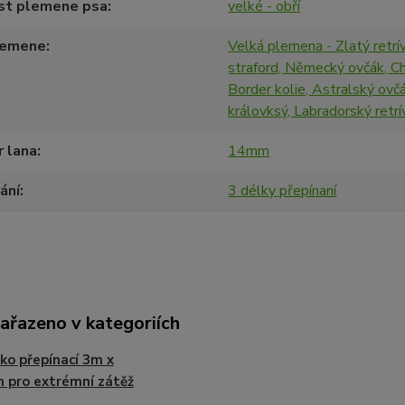
ost plemene psa
velké - obří
lemene
Velká plemena - Zlatý retrí
straford, Německý ovčák, Chr
Border kolie, Astralský ovč
královksý, Labradorský retrí
 lana
14mm
ání
3 délky přepínaní
zařazeno v kategoriích
ko přepínací 3m x
 pro extrémní zátěž