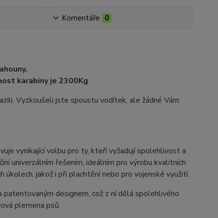
Komentáře
0
tahouny.
nost karabiny je 2300Kg
azili. Vyzkoušeli jste spoustu vodítek, ale žádné Vám
je vynikající volbu pro ty, kteří vyžadují spolehlivost a
činí univerzálním řešením, ideálním pro výrobu kvalitních
 úkolech, jakož i při plachtění nebo pro vojenské využití.
u a patentovaným designem, což z ní dělá spolehlivého
ojová plemena psů.