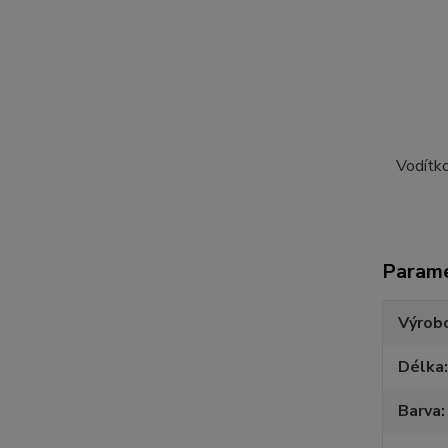
Vodítko
Param
Výrob
Délka
Barva