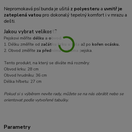
Nepromokavá psí bunda je ušitá
z polyesteru
a
uvnitř je
zateplená vatou
pro dokonalý tepelný komfort i v mrazu a
dešti.
Jakou vybrat velikost?
Pejskovi měříte
délku
a
obvod
.
1. Délku změříte od
začátku krku u těla
až po
kořen ocásku.
2. Obvod změříte
za předníma nohama
pejska.
Tento produkt, na který se díváte má rozměry:
Obvod krku: 28 cm
Obvod hrudníku: 36 cm
Délka hřbetu: 27 cm
Pokud si s výběrem nevíte rady, můžete se na nás obrátit nebo se
orientovat podle vytvořené tabulky.
Parametry