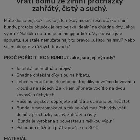
vrátí domů ze zimní procházky
zahřátý, čistý a suchý.
Máte doma pejska? Tak to jste někdy museli řešit otázku zimní
bundy, protože obleček je pro pejska ideální na chladné dny. Jakou
vybrat? Nabídka na trhu je přímo gigantická. Vyzkoušeli jste
spoustu, ale stále nemůžete najít tu pravou...ušitou na míru? Nebo
si jen libujete v různých barvách?
PROČ POŘÍDIT IRON BUNDU? Jaké jsou její výhody?
Je lehká, pohodlná a hřejivá.
Snadné oblékání díky zipu na hřbetu.
Lehce nahradí obojek nebo postroj díky pevnému kovovému
kroužku na zádech. Za krkem připnete vodítko na dvou
kovových úchytech.
Vašemu pejskovi dopřejete zahřátí a ochranu od nečistot.
Bunda je nepromokavá a tak se Váš mazlíček vždy vrátí
domů z procházky suchý, zahřátý a čistý.
Bunda je vyrobena z polyesteru s měkkou výplní.
Psí bundu můžete i prát v pračce na 30°C
MATERIÁL