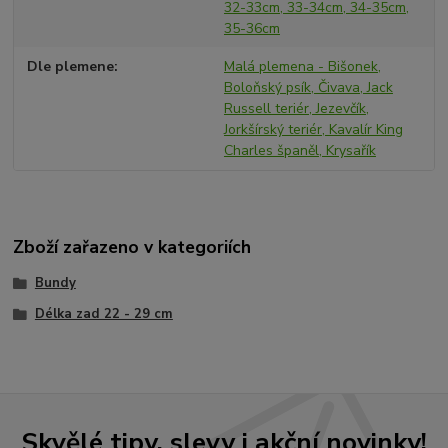
32-33cm, 33-34cm, 34-35cm,
35-36cm
Dle plemene
Malá plemena - Bišonek,
Boloňský psík, Čivava, Jack
Russell teriér, Jezevčík,
Jorkšírský teriér, Kavalír King
Charles španěl, Krysařík
Zboží zařazeno v kategoriích
Bundy
Délka zad 22 - 29 cm
Skvělé tipy, slevy i akční novinky!