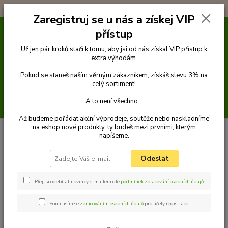
!!! DOPRAVA ZDARMA PŘI OBJEDNÁVCE NAD 1000Kč !!!
Zaregistruj se u nás a získej VIP
0
ks
přístup
za
0 Kč
Už jen pár kroků stačí k tomu, aby jsi od nás získal VIP přístup k
extra výhodám.
Menu
Pokud se staneš naším věrným zákazníkem, získáš slevu 3% na
celý sortiment!
A to není všechno...
Hledat
Až budeme pořádat akční výprodeje, soutěže nebo naskladníme
na eshop nové produkty, ty budeš mezi prvními, kterým
Úvod
Oblečky
Bundy
Iron bunda pro psa modrá vel. S
napíšeme.
Iron bunda pro psa modrá vel. S
Odeslat
TOP produkt
Přeji si odebírat novinky e-mailem dle
podmínek zpracování osobních údajů
.
Souhlasím se
zpracováním osobních údajů
pro účely registrace.