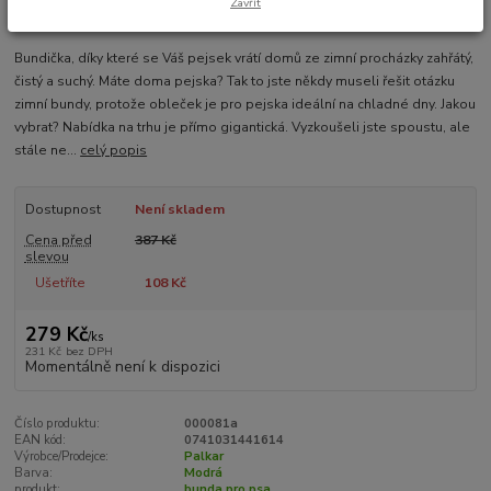
Zavřít
Bundička, díky které se Váš pejsek vrátí domů ze zimní procházky zahřátý,
čistý a suchý. Máte doma pejska? Tak to jste někdy museli řešit otázku
zimní bundy, protože obleček je pro pejska ideální na chladné dny. Jakou
vybrat? Nabídka na trhu je přímo gigantická. Vyzkoušeli jste spoustu, ale
stále ne...
celý popis
Dostupnost
Není skladem
Cena před
387 Kč
slevou
Ušetříte
108 Kč
279 Kč
/
ks
231 Kč
bez DPH
Momentálně není k dispozici
Číslo produktu:
000081a
EAN kód:
0741031441614
Výrobce/Prodejce:
Palkar
Barva:
Modrá
produkt:
bunda pro psa