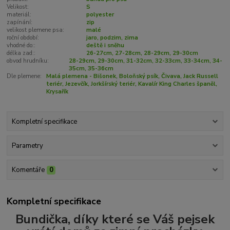
Velikost:
S
materiál:
polyester
zapínání:
zip
velikost plemene psa:
malé
roční období:
jaro, podzim, zima
vhodné do::
deště i sněhu
délka zad::
26-27cm, 27-28cm, 28-29cm, 29-30cm
obvod hrudníku:
28-29cm, 29-30cm, 31-32cm, 32-33cm, 33-34cm, 34-
35cm, 35-36cm
Dle plemene:
Malá plemena - Bišonek, Boloňský psík, Čivava, Jack Russell
teriér, Jezevčík, Jorkšírský teriér, Kavalír King Charles španěl,
Krysařík
Kompletní specifikace
Parametry
Komentáře
0
Kompletní specifikace
Bundička, díky které se Váš pejsek