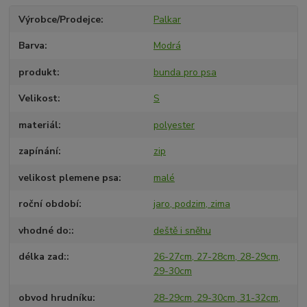
Výrobce/Prodejce
Palkar
Barva
Modrá
produkt
bunda pro psa
Velikost
S
materiál
polyester
zapínání
zip
velikost plemene psa
malé
roční období
jaro, podzim, zima
vhodné do:
deště i sněhu
délka zad:
26-27cm, 27-28cm, 28-29cm,
29-30cm
obvod hrudníku
28-29cm, 29-30cm, 31-32cm,