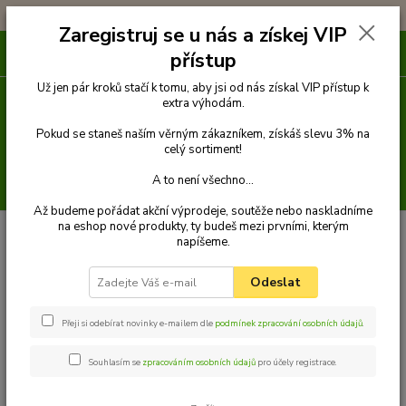
!!! DOPRAVA ZDARMA PŘI OBJEDNÁVCE NAD 1000Kč !!!
Zaregistruj se u nás a získej VIP
0
ks
přístup
za
0 Kč
Už jen pár kroků stačí k tomu, aby jsi od nás získal VIP přístup k
extra výhodám.
Menu
Pokud se staneš naším věrným zákazníkem, získáš slevu 3% na
celý sortiment!
A to není všechno...
Hledat
Až budeme pořádat akční výprodeje, soutěže nebo naskladníme
na eshop nové produkty, ty budeš mezi prvními, kterým
Úvod
Pelechy
FANCY obdélníkový pelech pro psa, červená - 130 cm x
napíšeme.
110 cm
FANCY obdélníkový pelech pro
Odeslat
psa, červená - 130 cm x 110 cm
Přeji si odebírat novinky e-mailem dle
podmínek zpracování osobních údajů
.
Souhlasím se
zpracováním osobních údajů
pro účely registrace.