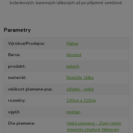
koženkových, barevných látkových až po příjemné semišové.
Parametry
Výrobce/Prodejce
Palkar
Barva
červená
produkt
pelech
materiál
Ekokůže, látka
velikost plemene psa
střední - velké
rozměry
130cm x 110cm
výplň
molitan
Dle plemene
Velká plemena - Zlatý retrívr,
Americký straford, Německý