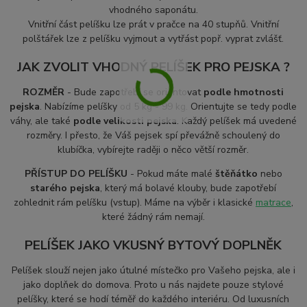
vhodného saponátu.
Vnitřní část pelíšku
lze prát v pračce na 40 stupňů. Vnitřní
polštářek lze z pelíšku vyjmout a vytřást popř. vyprat zvlášť.
JAK ZVOLIT VHODNÝ PELÍŠEK PRO PEJSKA ?
ROZMĚR
- Bude zapotřebí se orientovat
podle hmotnosti
pejska
. Nabízíme pelíšky od 5 kg - 99 kg. Orientujte se tedy podle
váhy, ale také
podle velikosti pejska
. Každý pelíšek má uvedené
rozměry. I přesto, že Váš pejsek spí převážně schoulený do
klubíčka, vybírejte raději o něco větší rozměr.
PŘÍSTUP DO PELÍŠKU
- Pokud máte malé
štěňátko
nebo
starého pejska
, který má bolavé klouby, bude zapotřebí
zohlednit rám pelíšku (vstup). Máme na výběr i klasické
matrace
,
které žádný rám nemají.
PELÍŠEK JAKO VKUSNÝ BYTOVÝ DOPLNĚK
Pelíšek slouží nejen jako útulné místečko pro Vašeho pejska, ale i
jako doplňek do domova. Proto u nás najdete pouze stylové
pelíšky, které se hodí téměř do každého interiéru. Od luxusních