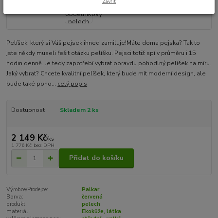
Zavřít
Pelíšek, který si Váš pejsek ihned zamiluje!Máte doma pejska? Tak to
jste někdy museli řešit otázku pelíšku. Pejsci totiž spí v průměru i 15
hodin denně. Je tedy zapotřebí vybrat opravdu pohodlný pelíšek na míru.
Jaký vybrat? Chcete kvalitní pelíšek, který bude mít moderní design, ale
bude také poho...
celý popis
Dostupnost
Skladem 2 ks
2 149 Kč
/
ks
1 776 Kč
bez DPH
Přidat do košíku
Výrobce/Prodejce:
Palkar
Barva:
červená
produkt:
pelech
materiál:
Ekokůže, látka