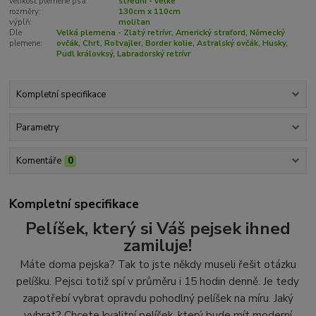
velikost plemene psa:
střední - velké
rozměry:
130cm x 110cm
výplň:
molitan
Dle
Velká plemena - Zlatý retrívr, Americký straford, Německý
plemene:
ovčák, Chrt, Rotvajler, Border kolie, Astralský ovčák, Husky,
Pudl královksý, Labradorský retrívr
Kompletní specifikace
Parametry
Komentáře
0
Kompletní specifikace
Pelíšek, který si Váš pejsek ihned
zamiluje!
Máte doma pejska? Tak to jste někdy museli řešit otázku
pelíšku. Pejsci totiž spí v průměru i 15 hodin denně. Je tedy
zapotřebí vybrat opravdu pohodlný pelíšek na míru. Jaký
vybrat? Chcete kvalitní pelíšek, který bude mít moderní