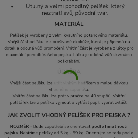
Útulný a velmi pohodlný pelíšek, který
neztratí svůj původní tvar.
MATERIÁL
Pelíšek je vyrobený z velmi kvalitního potahového materiálu.
Vnější část pelíšku je z prošívané ekokůže, která
je příjemná na
dotek a odolná vůči promočení. Vnitřní část je vyrobena z látky pro
maximální pohodlí Vašeho pejska. Látka je odolná vůči skvrnám i
poškrábání.
ÚDRŽBA
Vnější část pelíšku lze utřít vlhkým hadříkem s malou dávkou
vhodného saponátu.
Vnitřní část pelíšku
lze prát v pračce na 40 stupňů. Vnitřní
polštářek lze z pelíšku vyjmout a vytřást popř. vyprat zvlášť.
JAK ZVOLIT VHODNÝ PELÍŠEK PRO PEJSKA ?
ROZMĚR
- Bude zapotřebí se orientovat
podle hmotnosti
pejska
. Nabízíme pelíšky od 5 kg - 99 kg. Orientujte se tedy podle