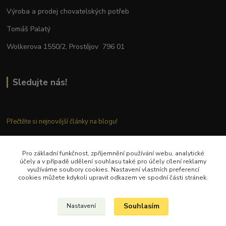
Výroba a prodej chovatelských potřeb
Tomáš Palatý
Wolkerova 1550/2, Prostějov 796 01
Sledujte nás!
Přečtěte si nejnovější články na blogu!
Pro základní funkčnost, zpříjemnění používání webu, analytické
Kontaktujte nás
účely a v případě udělení souhlasu také pro účely cílení reklamy
využíváme soubory cookies. Nastavení vlastních preferencí
cookies můžete kdykoli upravit odkazem ve spodní části stránek.
Tel.: + 420 777 282 683
E
-mail: tomas.palaty@palkar.cz
Souhlasím
Nastavení