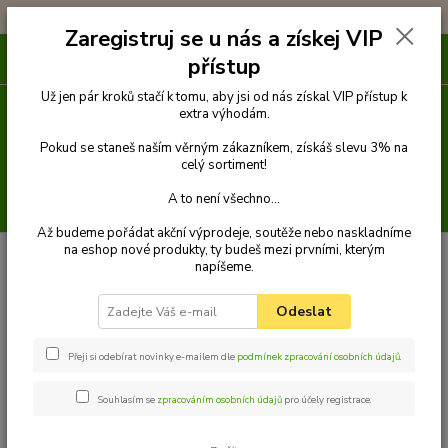
!!! DOPRAVA ZDARMA PŘI OBJEDNÁVCE NAD 1000Kč !!!
Zaregistruj se u nás a získej VIP
0
ks
přístup
za
0 Kč
Už jen pár kroků stačí k tomu, aby jsi od nás získal VIP přístup k
extra výhodám.
Menu
Pokud se staneš naším věrným zákazníkem, získáš slevu 3% na
celý sortiment!
A to není všechno...
Hledat
Až budeme pořádat akční výprodeje, soutěže nebo naskladníme
na eshop nové produkty, ty budeš mezi prvními, kterým
Úvod
Pelechy
FANCY obdélníkový pelech pro psa, bílý - 55 cm x 45 cm
napíšeme.
FANCY obdélníkový pelech pro
Odeslat
psa, bílý - 55 cm x 45 cm
Přeji si odebírat novinky e-mailem dle
podmínek zpracování osobních údajů
.
Souhlasím se
zpracováním osobních údajů
pro účely registrace.