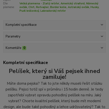
Dle
Velká plemena - Zlatý retrívr, Americký straford, Německý
plemene:
ovčák, Chrt, Rotvajler, Border kolie, Astralský ovčák, Husky,
Pudl královksý, Labradorský retrívr
Kompletní specifikace
Parametry
Komentáře
0
Kompletní specifikace
Pelíšek, který si Váš pejsek ihned
zamiluje!
Máte doma pejska? Tak to jste někdy museli řešit otázku
pelíšku. Pejsci totiž spí v průměru i 15 hodin denně. Je tedy
zapotřebí vybrat opravdu pohodlný pelíšek na míru. Jaký
vybrat? Chcete kvalitní pelíšek, který bude mít moderní
design, ale bude také pohodlný a lehce udržovatelný? Tak to