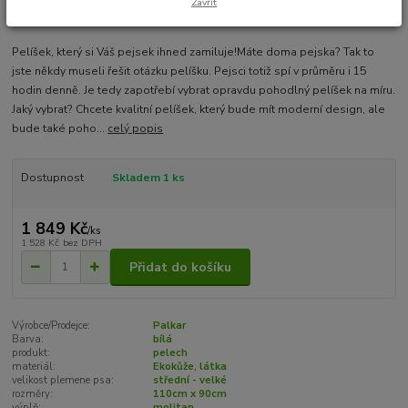
Zavřít
Pelíšek, který si Váš pejsek ihned zamiluje!Máte doma pejska? Tak to
jste někdy museli řešit otázku pelíšku. Pejsci totiž spí v průměru i 15
hodin denně. Je tedy zapotřebí vybrat opravdu pohodlný pelíšek na míru.
Jaký vybrat? Chcete kvalitní pelíšek, který bude mít moderní design, ale
bude také poho...
celý popis
Dostupnost
Skladem 1 ks
1 849 Kč
/
ks
1 528 Kč
bez DPH
Přidat do košíku
Výrobce/Prodejce:
Palkar
Barva:
bílá
produkt:
pelech
materiál:
Ekokůže, látka
velikost plemene psa:
střední - velké
rozměry:
110cm x 90cm
výplň:
molitan