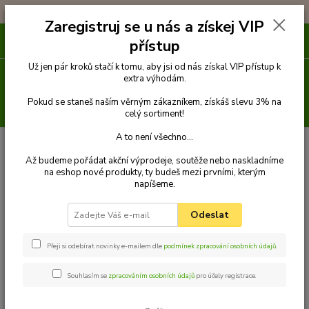
!!! DOPRAVA ZDARMA PŘI OBJEDNÁVCE NAD 1000Kč !!!
Zaregistruj se u nás a získej VIP
0
ks
přístup
za
0 Kč
Už jen pár kroků stačí k tomu, aby jsi od nás získal VIP přístup k
Menu
extra výhodám.
Pokud se staneš naším věrným zákazníkem, získáš slevu 3% na
Hledat
celý sortiment!
A to není všechno...
Úvod
Pelechy
ELEGANT obdélníkový pelech pro psa, tmavě modrý - 80
cm x 65 cm
Až budeme pořádat akční výprodeje, soutěže nebo naskladníme
na eshop nové produkty, ty budeš mezi prvními, kterým
ELEGANT obdélníkový pelech pro
napíšeme.
psa, tmavě modrý - 80 cm x 65
Odeslat
cm
Přeji si odebírat novinky e-mailem dle
podmínek zpracování osobních údajů
.
Souhlasím se
zpracováním osobních údajů
pro účely registrace.