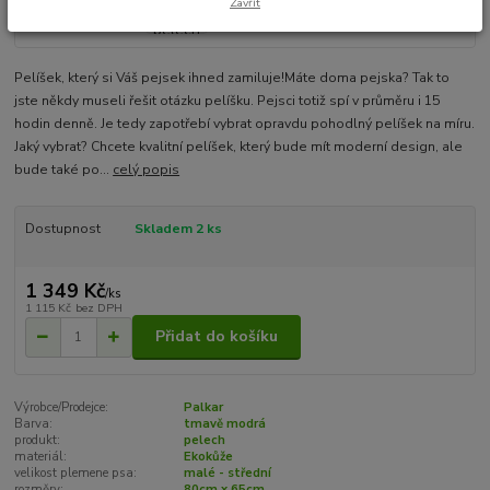
Zavřít
Pelíšek, který si Váš pejsek ihned zamiluje!Máte doma pejska? Tak to
jste někdy museli řešit otázku pelíšku. Pejsci totiž spí v průměru i 15
hodin denně. Je tedy zapotřebí vybrat opravdu pohodlný pelíšek na míru.
Jaký vybrat? Chcete kvalitní pelíšek, který bude mít moderní design, ale
bude také po...
celý popis
Dostupnost
Skladem 2 ks
1 349 Kč
/
ks
1 115 Kč
bez DPH
Přidat do košíku
Výrobce/Prodejce:
Palkar
Barva:
tmavě modrá
produkt:
pelech
materiál:
Ekokůže
velikost plemene psa:
malé - střední
rozměry:
80cm x 65cm