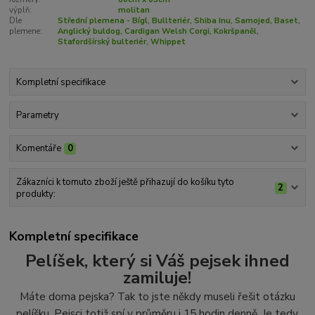
výplň:
molitan
Dle
Střední plemena - Bígl, Bullteriér, Shiba Inu, Samojed, Baset,
plemene:
Anglický buldog, Cardigan Welsh Corgi, Kokršpaněl,
Stafordšírský bulteriér, Whippet
Kompletní specifikace
Parametry
Komentáře
0
Zákazníci k tomuto zboží ještě přihazují do košíku tyto
2
produkty:
Kompletní specifikace
Pelíšek, který si Váš pejsek ihned
zamiluje!
Máte doma pejska? Tak to jste někdy museli řešit otázku
pelíšku. Pejsci totiž spí v průměru i 15 hodin denně. Je tedy