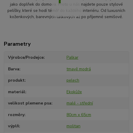
jako doplňek do domova. Proto u nás najdete pouze stylové
pelíšky, které se hodí téměř do každého interiéru. Od luxusních
koženkových, barevných látkových až po příjemné semišové.
Parametry
Výrobce/Prodejce
Palkar
Barva
tmavě modrá
produkt
pelech
materiál
Ekokůže
velikost plemene psa
malé - střední
rozměry
80cm x 65cm
výplň
molitan