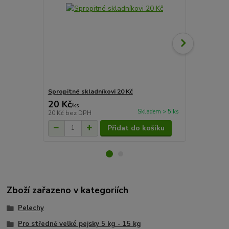
Spropitné skladníkovi 20 Kč
Spropitné sk
20 Kč
50 Kč
/
ks
/
ks
Skladem > 5 ks
20 Kč
bez DPH
50 Kč
bez D
Přidat do košíku
Zboží zařazeno v kategoriích
Pelechy
Pro středně velké pejsky 5 kg - 15 kg