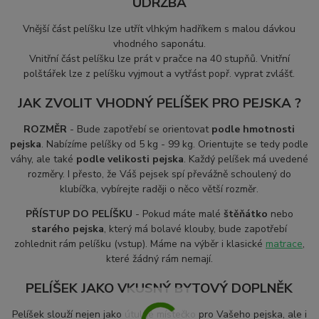
ÚDRŽBA
Vnější část pelíšku lze utřít vlhkým hadříkem s malou dávkou
vhodného saponátu.
Vnitřní část pelíšku
lze prát v pračce na 40 stupňů. Vnitřní
polštářek lze z pelíšku vyjmout a vytřást popř. vyprat zvlášť.
JAK ZVOLIT VHODNÝ PELÍŠEK PRO PEJSKA ?
ROZMĚR
- Bude zapotřebí se orientovat
podle hmotnosti
pejska
. Nabízíme pelíšky od 5 kg - 99 kg. Orientujte se tedy podle
váhy, ale také
podle velikosti pejska
. Každý pelíšek má uvedené
rozměry. I přesto, že Váš pejsek spí převážně schoulený do
klubíčka, vybírejte raději o něco větší rozměr.
PŘÍSTUP DO PELÍŠKU
- Pokud máte malé
štěňátko
nebo
starého pejska
, který má bolavé klouby, bude zapotřebí
zohlednit rám pelíšku (vstup). Máme na výběr i klasické
matrace
,
které žádný rám nemají.
PELÍŠEK JAKO VKUSNÝ BYTOVÝ DOPLNĚK
Pelíšek slouží nejen jako útulné místečko pro Vašeho pejska, ale i