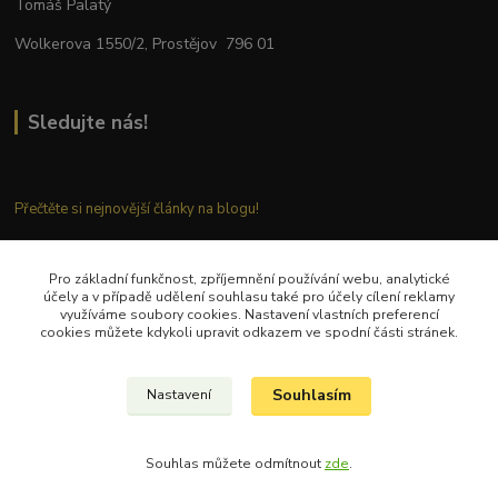
Tomáš Palatý
Wolkerova 1550/2, Prostějov 796 01
Sledujte nás!
Přečtěte si nejnovější články na blogu!
Pro základní funkčnost, zpříjemnění používání webu, analytické
Kontaktujte nás
účely a v případě udělení souhlasu také pro účely cílení reklamy
využíváme soubory cookies. Nastavení vlastních preferencí
cookies můžete kdykoli upravit odkazem ve spodní části stránek.
Tel.: + 420 777 282 683
E
-mail: tomas.palaty@palkar.cz
Souhlasím
Nastavení
© Copyright 2018 – 2024 Palkar.cz
Souhlas můžete odmítnout
zde
.
Vytvořeno na
Eshop-rychle.cz