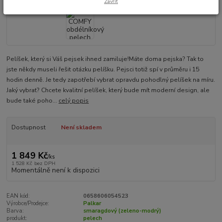
Zavřít
Pelíšek, který si Váš pejsek ihned zamiluje!Máte doma pejska? Tak to
jste někdy museli řešit otázku pelíšku. Pejsci totiž spí v průměru i 15
hodin denně. Je tedy zapotřebí vybrat opravdu pohodlný pelíšek na míru.
Jaký vybrat? Chcete kvalitní pelíšek, který bude mít moderní design, ale
bude také poho...
celý popis
Dostupnost
Není skladem
1 849 Kč
/
ks
1 528 Kč
bez DPH
Momentálně není k dispozici
EAN kód:
0658606054523
Výrobce/Prodejce:
Palkar
Barva:
smaragdový (zeleno-modrý)
produkt:
pelech