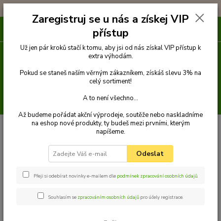
!!! DOPRAVA ZDARMA PŘI OBJEDNÁVCE NAD 1000Kč !!!
Zaregistruj se u nás a získej VIP
0
ks
přístup
za
0 Kč
Už jen pár kroků stačí k tomu, aby jsi od nás získal VIP přístup k
extra výhodám.
Menu
Pokud se staneš naším věrným zákazníkem, získáš slevu 3% na
celý sortiment!
A to není všechno...
Hledat
Až budeme pořádat akční výprodeje, soutěže nebo naskladníme
na eshop nové produkty, ty budeš mezi prvními, kterým
Úvod
Pelechy
COMFY obdélníkový pelech pro psa, smaragdový (zeleno-
napíšeme.
modrý) - 110 cm x 90 cm
COMFY obdélníkový pelech pro
Odeslat
psa, smaragdový (zeleno-modrý)
Přeji si odebírat novinky e-mailem dle
podmínek zpracování osobních údajů
.
- 110 cm x 90 cm
Souhlasím se
zpracováním osobních údajů
pro účely registrace.