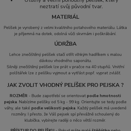
neztratí svůj původní tvar.
MATERIÁL
Pelíšek je vyrobený z velmi kvalitního potahového materiálu.
Látka
je příjemná na dotek, odolná vůči skvrnám i poškrábání.
ÚDRŽBA
Lehce znečištěný pelíšek stačí otřít vlhkým hadříkem s malou
dávkou vhodného saponátu.
S
ilněji znečištěný pelíšek lze prát v pračce na 40 stupňů. Vnitřní
polštářek lze z pelíšku vyjmout a vytřást popř. vyprat zvlášť.
JAK ZVOLIT VHODNÝ PELÍŠEK PRO PEJSKA ?
ROZMĚR
- Bude zapotřebí se orientovat
podle hmotnosti
pejska
. Nabízíme pelíšky od 5 kg - 99 kg. Orientujte se tedy podle
váhy, ale také
podle velikosti pejska
. Každý pelíšek má uvedené
rozměry. I přesto, že Váš pejsek spí převážně schoulený do
klubíčka, vybírejte raději o něco větší rozměr.
PŘÍSTUP DO PELÍŠKU
- Pokud máte malé
štěňátko
nebo