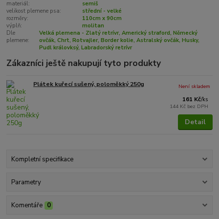
materiál:
semiš
velikost plemene psa:
střední - velké
rozměry:
110cm x 90cm
výplň:
molitan
Dle
Velká plemena - Zlatý retrívr, Americký straford, Německý
plemene:
ovčák, Chrt, Rotvajler, Border kolie, Astralský ovčák, Husky,
Pudl královksý, Labradorský retrívr
Zákazníci ještě nakupují tyto produkty
Plátek kuřecí sušený, poloměkký 250g
Není skladem
161 Kč
/
ks
144 Kč
bez DPH
Detail
Kompletní specifikace
Parametry
Komentáře
0