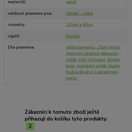
materiál
semiš
velikost plemene psa
střední - velké
rozměry
110cm x 90cm
výplň
molitan
Dle plemene
Velká plemena - Zlatý retrívr,
Americký straford, Německý
ovčák, Chrt, Rotvajler, Border
kolie, Astralský ovčák, Husky,
Pudl královksý, Labradorský
retrívr
Zákazníci k tomuto zboží ještě
přihazují do košíku tyto produkty:
2