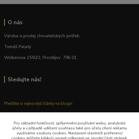
O nás
Výroba a prodej chovatelských potřeb
Tomáš Palatý
Wolkerova 1550/2, Prostějov 796 01
Sledujte nás!
Přečtěte si nejnovější články na blogu!
Pro základní funkčnost, zpříjemnění používání webu, analytické
Kontaktujte nás
účely a v případě udělení souhlasu také pro účely cílení reklamy
využíváme soubory cookies. Nastavení vlastních preferencí
cookies můžete kdykoli upravit odkazem ve spodní části stránek.
Tel.: + 420 777 282 683