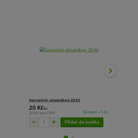
Spropitné skladníkovi 20 Kč
Spropitné sk
20 Kč
50 Kč
/
ks
/
ks
Skladem > 5 ks
20 Kč
bez DPH
50 Kč
bez D
Přidat do košíku