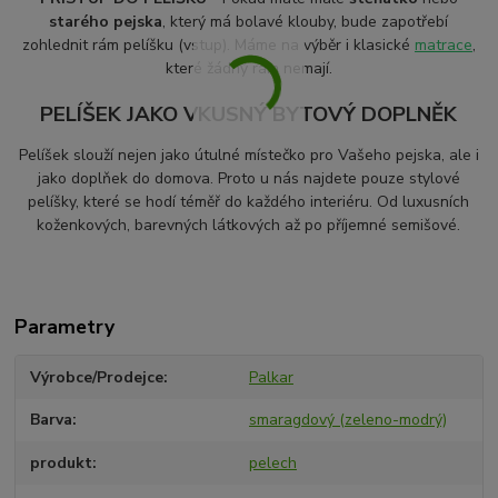
starého pejska
, který má bolavé klouby, bude zapotřebí
zohlednit rám pelíšku (vstup). Máme na výběr i klasické
matrace
,
které žádný rám nemají.
PELÍŠEK JAKO VKUSNÝ BYTOVÝ DOPLNĚK
Pelíšek slouží nejen jako útulné místečko pro Vašeho pejska, ale i
jako doplňek do domova. Proto u nás najdete pouze stylové
pelíšky, které se hodí téměř do každého interiéru. Od luxusních
koženkových, barevných látkových až po příjemné semišové.
Parametry
Výrobce/Prodejce
Palkar
Barva
smaragdový (zeleno-modrý)
produkt
pelech