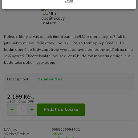
Zavřít
Pelíšek, který si Váš pejsek ihned zamiluje!Máte doma pejska? Tak to
jste někdy museli řešit otázku pelíšku. Pejsci totiž spí v průměru i 15
hodin denně. Je tedy zapotřebí vybrat opravdu pohodlný pelíšek na míru.
Jaký vybrat? Chcete kvalitní pelíšek, který bude mít moderní design, ale
bude také poho...
celý popis
Dostupnost
Skladem 1 ks
2 199 Kč
/
ks
1 817 Kč
bez DPH
Přidat do košíku
EAN kód:
0658606054462
Výrobce/Prodejce:
Palkar