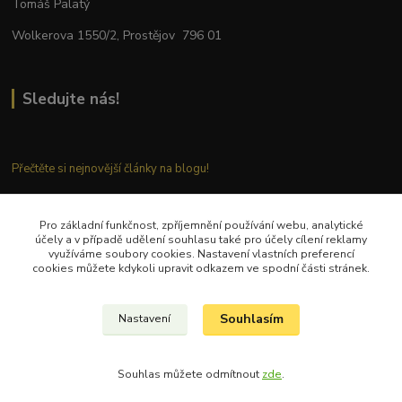
Tomáš Palatý
Wolkerova 1550/2, Prostějov 796 01
Sledujte nás!
Přečtěte si nejnovější články na blogu!
Pro základní funkčnost, zpříjemnění používání webu, analytické
Kontaktujte nás
účely a v případě udělení souhlasu také pro účely cílení reklamy
využíváme soubory cookies. Nastavení vlastních preferencí
cookies můžete kdykoli upravit odkazem ve spodní části stránek.
Tel.: + 420 777 282 683
E
-mail: tomas.palaty@palkar.cz
Souhlasím
Nastavení
© Copyright 2018 – 2024 Palkar.cz
Souhlas můžete odmítnout
zde
.
Vytvořeno na
Eshop-rychle.cz