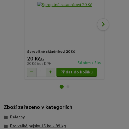
Spropitné skladníkovi 20 Kč
Spropitné sk
20 Kč
50 Kč
/
ks
/
ks
Skladem > 5 ks
20 Kč
bez DPH
50 Kč
bez D
Přidat do košíku
Zboží zařazeno v kategoriích
Pelechy
Pro velké pejsky 15 kg - 99 kg