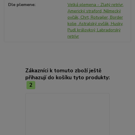
Dle plemene
Velká plemena - Zlatý retrívr,
Americký straford, Německý
ovčák, Chrt, Rotvajler, Border
kolie, Astralský ovčák, Husky,
Pudl královksý, Labradorský
retrívr
Zákazníci k tomuto zboží ještě
přihazují do košíku tyto produkty:
2