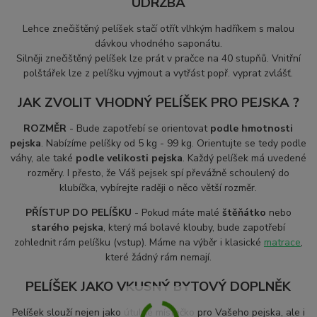
ÚDRŽBA
Lehce znečištěný pelíšek stačí otřít vlhkým hadříkem s malou
dávkou vhodného saponátu.
S
ilněji znečištěný pelíšek lze prát v pračce na 40 stupňů. Vnitřní
polštářek lze z pelíšku vyjmout a vytřást popř. vyprat zvlášť.
JAK ZVOLIT VHODNÝ PELÍŠEK PRO PEJSKA ?
ROZMĚR
- Bude zapotřebí se orientovat
podle hmotnosti
pejska
. Nabízíme pelíšky od 5 kg - 99 kg. Orientujte se tedy podle
váhy, ale také
podle velikosti pejska
. Každý pelíšek má uvedené
rozměry. I přesto, že Váš pejsek spí převážně schoulený do
klubíčka, vybírejte raději o něco větší rozměr.
PŘÍSTUP DO PELÍŠKU
- Pokud máte malé
štěňátko
nebo
starého pejska
, který má bolavé klouby, bude zapotřebí
zohlednit rám pelíšku (vstup). Máme na výběr i klasické
matrace
,
které žádný rám nemají.
PELÍŠEK JAKO VKUSNÝ BYTOVÝ DOPLNĚK
Pelíšek slouží nejen jako útulné místečko pro Vašeho pejska, ale i