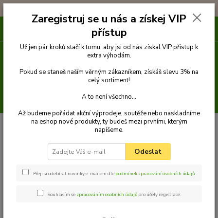
!!! DOPRAVA ZDARMA PŘI OBJEDNÁVCE NAD 1000Kč !!!
Zaregistruj se u nás a získej VIP
0
ks
přístup
za
0 Kč
Už jen pár kroků stačí k tomu, aby jsi od nás získal VIP přístup k
extra výhodám.
Menu
Pokud se staneš naším věrným zákazníkem, získáš slevu 3% na
celý sortiment!
A to není všechno...
Hledat
Až budeme pořádat akční výprodeje, soutěže nebo naskladníme
na eshop nové produkty, ty budeš mezi prvními, kterým
Úvod
Pelechy
COMFY obdélníkový pelech pro psa, skořicově hnědý - 130
napíšeme.
cm x 110 cm
COMFY obdélníkový pelech pro
Odeslat
psa, skořicově hnědý - 130 cm x
Přeji si odebírat novinky e-mailem dle
podmínek zpracování osobních údajů
.
110 cm
Souhlasím se
zpracováním osobních údajů
pro účely registrace.