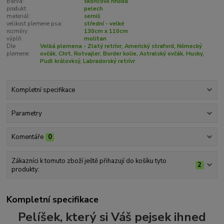
Barva:
skořicově hnědá
produkt:
pelech
materiál:
semiš
velikost plemene psa:
střední - velké
rozměry:
130cm x 110cm
výplň:
molitan
Dle
Velká plemena - Zlatý retrívr, Americký straford, Německý
plemene:
ovčák, Chrt, Rotvajler, Border kolie, Astralský ovčák, Husky,
Pudl královksý, Labradorský retrívr
Kompletní specifikace
Parametry
Komentáře
0
Zákazníci k tomuto zboží ještě přihazují do košíku tyto
2
produkty:
Kompletní specifikace
Pelíšek, který si Váš pejsek ihned