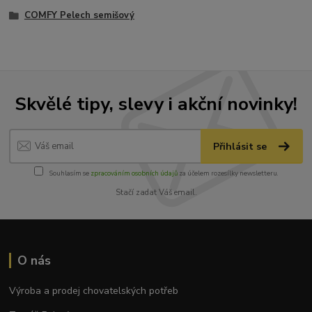
COMFY Pelech semišový
Skvělé tipy, slevy i akční novinky!
Přihlásit se
Souhlasím se
zpracováním osobních údajů
za účelem rozesílky newsletteru.
Stačí zadat Váš email.
O nás
Výroba a prodej chovatelských potřeb