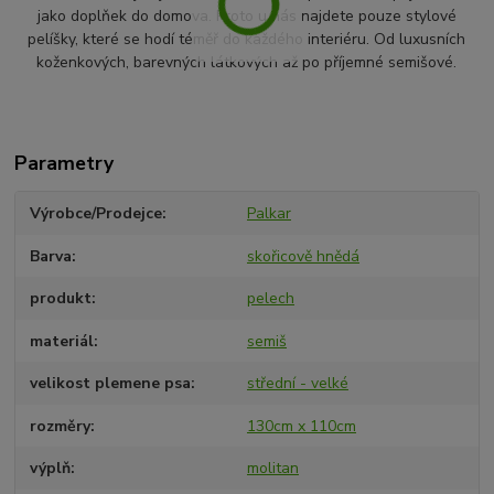
jako doplňek do domova. Proto u nás najdete pouze stylové
pelíšky, které se hodí téměř do každého interiéru. Od luxusních
koženkových, barevných látkových až po příjemné semišové.
Parametry
Výrobce/Prodejce
Palkar
Barva
skořicově hnědá
produkt
pelech
materiál
semiš
velikost plemene psa
střední - velké
rozměry
130cm x 110cm
výplň
molitan