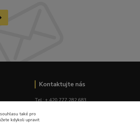
Kontaktujte nás
Tel.: + 420 777 282 683
E
-mail: tomas.palaty@palkar.cz
 souhlasu také pro
žete kdykoli upravit