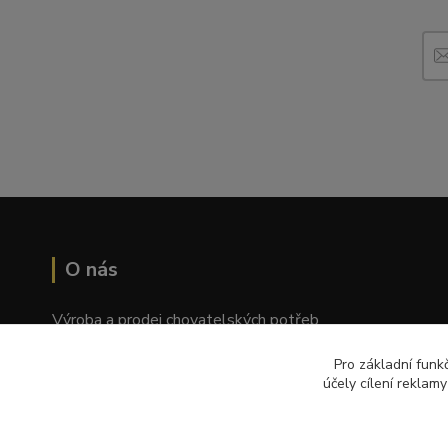
O nás
Výroba a prodej chovatelských potřeb
Tomáš Palatý
Pro základní funk
účely cílení reklam
Wolkerova 1550/2, Prostějov 796 01