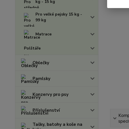
kg - 15 kg
Pro velké pejsky 15 kg -
99 kg
Matrace
Polštáře
Oblečky
Pamlsky
Konzervy pro psy
Příslušenství
Komp
speci
Tašky, batohy a koše na