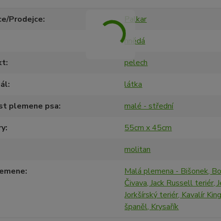
ce/Prodejce
Palkar
hnědá
kt
pelech
ál
látka
ost plemene psa
malé - střední
ry
55cm x 45cm
molitan
lemene
Malá plemena - Bišonek, Bo
Čivava, Jack Russell teriér, 
Jorkšírský teriér, Kavalír Kin
španěl, Krysařík