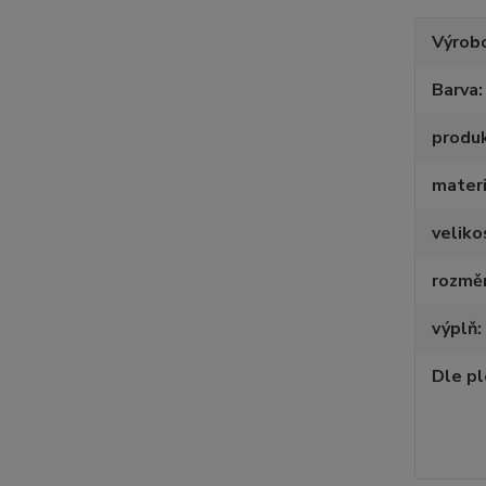
Výrob
Barva
produ
materi
velik
rozmě
výplň
Dle p