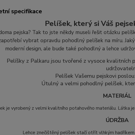
tní specifikace
Pelíšek, který si Váš pejse
oma pejska? Tak to jste někdy museli řešit otázku pelíšku
zapotřebí vybrat opravdu pohodlný pelíšek na míru. Jaký 
moderní design, ale bude také pohodlný a lehce udržo
Pelíšky z Palkaru jsou tvořené z vysoce kvalitních
udržovatel
Pelíšek Vašemu pejskovi poslouž
Útulný a velmi pohodlný pelíšek, kter
MATERIÁL
šek je vyrobený z velmi kvalitního potahového materiálu.
Látka je
ÚDRŽBA
Lehce znečištěný pelíšek stačí otřít vlhkým hadříke