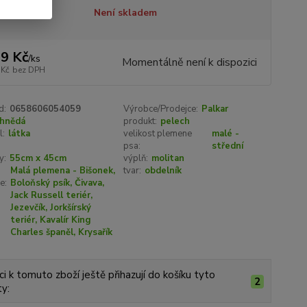
tupnost
Není skladem
9 Kč
/
ks
Momentálně není k dispozici
 Kč
bez DPH
d:
0658606054059
Výrobce/Prodejce:
Palkar
hnědá
produkt:
pelech
l:
látka
velikost plemene
malé -
psa:
střední
y:
55cm x 45cm
výplň:
molitan
Malá plemena - Bišonek,
tvar:
obdelník
e:
Boloňský psík, Čivava,
Jack Russell teriér,
Jezevčík, Jorkšírský
teriér, Kavalír King
Charles španěl, Krysařík
ci k tomuto zboží ještě přihazují do košíku tyto
2
y: