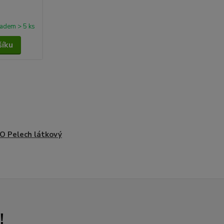
ladem > 5 ks
šíku
 Pelech látkový
!