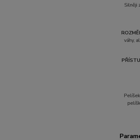
S
ilněj
ROZMĚ
váhy, a
PŘÍSTU
Pelíšek
pelíš
Param