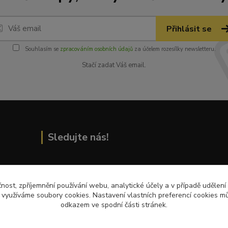
Přihlásit se
Souhlasím se
zpracováním osobních údajů
za účelem rozesílky newsletteru.
Stačí zadat Váš email.
Sledujte nás!
Přečtěte si nejnovější články na blogu!
čnost, zpříjemnění používání webu, analytické účely a v případě udělení
y využíváme soubory cookies. Nastavení vlastních preferencí cookies mů
odkazem ve spodní části stránek.