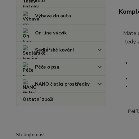
kolo
Komple
Výbava do auta
Máte d
On-line výcvik
tedy 
Sedlářské kování
Péče o psa
NANO čistící prostředky
Ostatní zboží
Pelí
Sledujte nás!