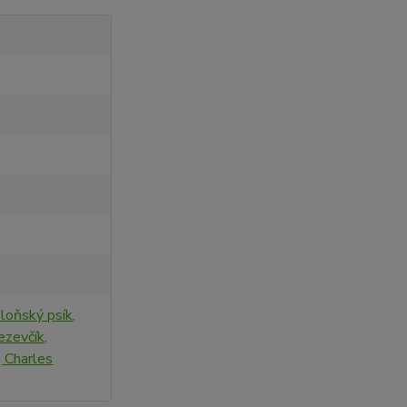
loňský psík,
Jezevčík,
g Charles