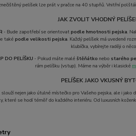
i znečištěný pelíšek lze prát v pračce na 40 stupňů. Vnitřní polšt
JAK ZVOLIT VHODNÝ PELÍŠE
R
- Bude zapotřebí se orientovat
podle hmotnosti pejska
. Na
le také
podle velikosti pejska
. Každý pelíšek má uvedené rozm
klubíčka, vybírejte raději o něc
P DO PELÍŠKU
- Pokud máte malé
štěňátko
nebo
starého p
rám pelíšku (vstup). Máme na výběr i klasické
m
PELÍŠEK JAKO VKUSNÝ BY
 slouží nejen jako útulné místečko pro Vašeho pejska, ale i jak
ky, které se hodí téměř do každého interiéru. Od luxusních kože
etry