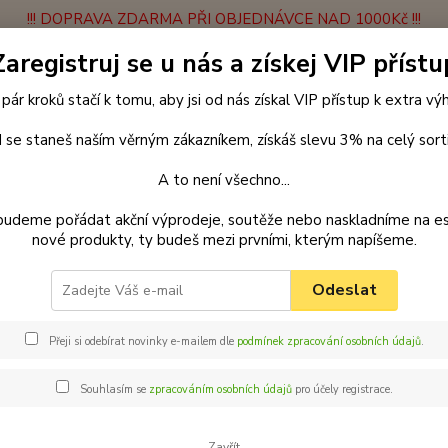
!!! DOPRAVA ZDARMA PŘI OBJEDNÁVCE NAD 1000Kč !!!
Zaregistruj se u nás a získej VIP přístu
latba
Vrácení zboží
Obchodní podmínky
Velkoobchodní spolupráce
 pár kroků stačí k tomu, aby jsi od nás získal VIP přístup k extra v
Hledat
 se staneš naším věrným zákazníkem, získáš slevu 3% na celý sort
A to není všechno...
elechy
BOHO obdélníkový pelech pro psa, hnědý - 55 cm x 45 cm
budeme pořádat akční výprodeje, soutěže nebo naskladníme na e
nové produkty, ty budeš mezi prvními, kterým napíšeme.
 obdélníkový pelech pro psa, h
Odeslat
Pelíše
jste ně
Přeji si odebírat novinky e-mailem dle
podmínek zpracování osobních údajů
.
hodin 
míru. J
Souhlasím se
zpracováním osobních údajů
pro účely registrace.
design
Zavřít