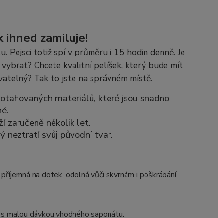
k ihned zamiluje!
. Pejsci totiž spí v průměru i 15 hodin denně. Je
vybrat? Chcete kvalitní pelíšek, který bude mít
vatelný? Tak to jste na správném místě.
 potahovaných materiálů, které jsou snadno
né.
í zaručeně několik let.
ý neztratí svůj původní tvar.
 příjemná na dotek, odolná vůči skvrnám i poškrábání.
m s malou dávkou vhodného saponátu.