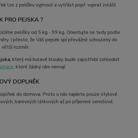
ářek lze z pelíšku vyjmout a vytřást popř. vyprat zvlášť.
K PRO PEJSKA ?
bízíme pelíšky od 5 kg - 99 kg. Orientujte se tedy podle
ěry. I přesto, že Váš pejsek spí převážně schoulený do
o větší rozměr.
ejska
, který má bolavé klouby, bude zapotřebí zohlednit
atrace
, které žádný rám nemají.
TOVÝ DOPLNĚK
o doplňek do domova. Proto u nás najdete pouze stylové
nkových, barevných látkových až po příjemné semišové.