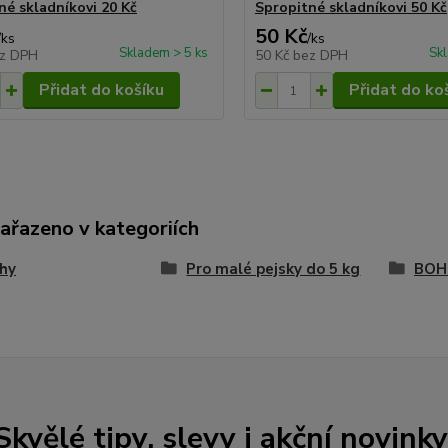
né skladníkovi 20 Kč
Spropitné skladníkovi 50 Kč
50 Kč
/
ks
/
ks
Skladem > 5 ks
Sk
z DPH
50 Kč
bez DPH
Přidat do košíku
Přidat do ko
zařazeno v kategoriích
hy
Pro malé pejsky do 5 kg
BOHO
Skvělé tipy, slevy i akční novinky