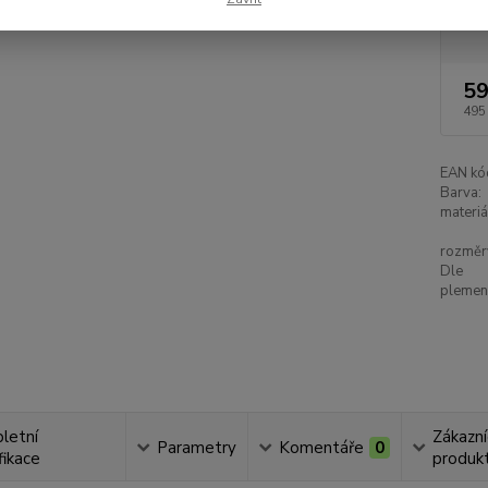
Dos
59
495
EAN kó
Barva:
materiá
rozměr
Dle
plemen
letní
Zákazní
Parametry
Komentáře
0
fikace
produkt