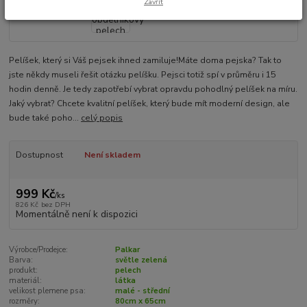
Zavřít
Pelíšek, který si Váš pejsek ihned zamiluje!Máte doma pejska? Tak to
jste někdy museli řešit otázku pelíšku. Pejsci totiž spí v průměru i 15
hodin denně. Je tedy zapotřebí vybrat opravdu pohodlný pelíšek na míru.
Jaký vybrat? Chcete kvalitní pelíšek, který bude mít moderní design, ale
bude také poho...
celý popis
Dostupnost
Není skladem
999 Kč
/
ks
826 Kč
bez DPH
Momentálně není k dispozici
Výrobce/Prodejce:
Palkar
Barva:
světle zelená
produkt:
pelech
materiál:
látka
velikost plemene psa:
malé - střední
rozměry:
80cm x 65cm