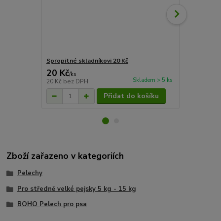
Spropitné skladníkovi 20 Kč
Spropitné sk
20 Kč
50 Kč
/
ks
/
ks
Skladem > 5 ks
20 Kč
bez DPH
50 Kč
bez D
Přidat do košíku
Zboží zařazeno v kategoriích
Pelechy
Pro středně velké pejsky 5 kg - 15 kg
BOHO Pelech pro psa