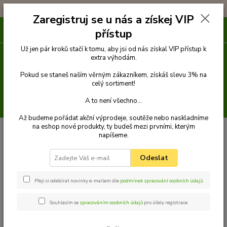
!!! DOPRAVA ZDARMA PŘI OBJEDNÁVCE NAD 1000Kč !!!
Zaregistruj se u nás a získej VIP
0
ks
přístup
za
0 Kč
Už jen pár kroků stačí k tomu, aby jsi od nás získal VIP přístup k
extra výhodám.
Menu
Pokud se staneš naším věrným zákazníkem, získáš slevu 3% na
celý sortiment!
A to není všechno...
Hledat
Až budeme pořádat akční výprodeje, soutěže nebo naskladníme
na eshop nové produkty, ty budeš mezi prvními, kterým
Úvod
Pelechy
BOHO obdélníkový pelech pro psa, světle zelený - 80 cm x
napíšeme.
65 cm
BOHO obdélníkový pelech pro
Odeslat
psa, světle zelený - 80 cm x 65 cm
Přeji si odebírat novinky e-mailem dle
podmínek zpracování osobních údajů
.
Souhlasím se
zpracováním osobních údajů
pro účely registrace.