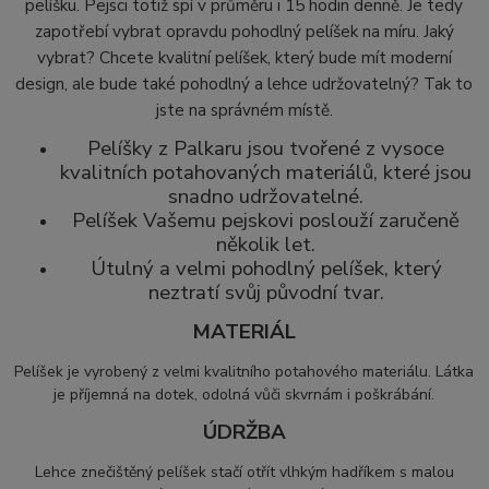
pelíšku. Pejsci totiž spí v průměru i 15 hodin denně. Je tedy
zapotřebí vybrat opravdu pohodlný pelíšek na míru. Jaký
vybrat? Chcete kvalitní pelíšek, který bude mít moderní
design, ale bude také pohodlný a lehce udržovatelný? Tak to
jste na správném místě.
Pelíšky z Palkaru jsou tvořené z vysoce
kvalitních potahovaných materiálů, které jsou
snadno udržovatelné.
Pelíšek Vašemu pejskovi poslouží zaručeně
několik let.
Útulný a velmi pohodlný pelíšek, který
neztratí svůj původní tvar.
MATERIÁL
Pelíšek je vyrobený z velmi kvalitního potahového materiálu.
Látka
je příjemná na dotek, odolná vůči skvrnám i poškrábání.
ÚDRŽBA
Lehce znečištěný pelíšek stačí otřít vlhkým hadříkem s malou