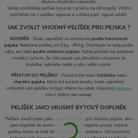
dávkou vhodného saponátu.
S
ilněji znečištěný pelíšek lze prát v pračce na 40 stupňů. Vnitřní
polštářek lze z pelíšku vyjmout a vytřást popř. vyprat zvlášť.
JAK ZVOLIT VHODNÝ PELÍŠEK PRO PEJSKA ?
ROZMĚR
- Bude zapotřebí se orientovat
podle hmotnosti
pejska
. Nabízíme pelíšky od 5 kg - 99 kg. Orientujte se tedy podle
váhy, ale také
podle velikosti pejska
. Každý pelíšek má uvedené
rozměry. I přesto, že Váš pejsek spí převážně schoulený do
klubíčka, vybírejte raději o něco větší rozměr.
PŘÍSTUP DO PELÍŠKU
- Pokud máte malé
štěňátko
nebo
starého pejska
, který má bolavé klouby, bude zapotřebí
zohlednit rám pelíšku (vstup). Máme na výběr i klasické
matrace
,
které žádný rám nemají.
PELÍŠEK JAKO VKUSNÝ BYTOVÝ DOPLNĚK
Pelíšek slouží nejen jako útulné místečko pro Vašeho pejska, ale i
jako doplňek do domova. Proto u nás najdete pouze stylové
pelíšky, které se hodí téměř do každého interiéru. Od luxusních