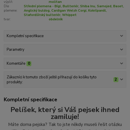
výplň:
molitan
Dle
Střední plemena - Bígl, Bullteriér, Shiba Inu, Samojed, Baset,
plemene:
Anglický buldog, Cardigan Welsh Corgi, Kokršpaněl,
Stafordšírský bulteriér, Whippet
tvar:
obdelník
Kompletní specifikace
Parametry
Komentáře
0
Zákazníci k tomuto zboží ještě přihazují do košíku tyto
2
produkty:
Kompletní specifikace
Pelíšek, který si Váš pejsek ihned
zamiluje!
Máte doma pejska? Tak to jste někdy museli řešit otázku