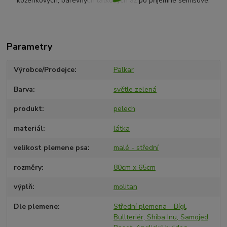
koženkových, barevných látkových až po příjemné semišové.
Parametry
Výrobce/Prodejce
Palkar
Barva
světle zelená
produkt
pelech
materiál
látka
velikost plemene psa
malé - střední
rozměry
80cm x 65cm
výplň
molitan
Dle plemene
Střední plemena - Bígl,
Bullteriér, Shiba Inu, Samojed,