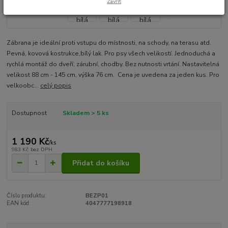
Zavřít
Zábrana je ideální proti vstupu do místnosti, na schody, na terasu atd.
Pevná, kovová kostrukce,bílý lak. Pro psy všech velikostí. Jednoduchá a
rychlá montáž do dveří, zárubní, chodby. Bez nutnosti vrtání. Nastavitelná
velikost 88 cm - 145 cm, výška 76 cm. Cena je uvedena za jeden kus. Pro
velkoobc...
celý popis
Dostupnost
Skladem > 5 ks
1 190 Kč
/
ks
983 Kč
bez DPH
Přidat do košíku
Číslo produktu:
BEZP01
EAN kód:
4047777198918