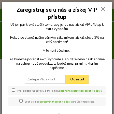
!!! DOPRAVA ZDARMA PŘI OBJEDNÁVCE NAD 1000Kč !!!
Zaregistruj se u nás a získej VIP
0
ks
přístup
za
0 Kč
Už jen pár kroků stačí k tomu, aby jsi od nás získal VIP přístup k
extra výhodám.
Menu
Pokud se staneš naším věrným zákazníkem, získáš slevu 3% na
celý sortiment!
A to není všechno...
Hledat
Až budeme pořádat akční výprodeje, soutěže nebo naskladníme
na eshop nové produkty, ty budeš mezi prvními, kterým
Úvod
Příslušenství
Bezpečnostní zábrana bílá šroubovací
napíšeme.
Bezpečnostní zábrana bílá
Odeslat
šroubovací
Přeji si odebírat novinky e-mailem dle
podmínek zpracování osobních údajů
.
Novinka
TOP produkt
Souhlasím se
zpracováním osobních údajů
pro účely registrace.