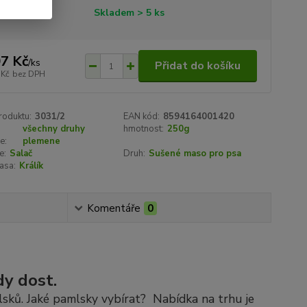
tupnost
Skladem > 5 ks
7 Kč
/
ks
Přidat do košíku
 Kč
bez DPH
roduktu:
3031/2
EAN kód:
8594164001420
všechny druhy
hmotnost:
250g
e:
plemene
e:
Salač
Druh:
Sušené maso pro psa
asa:
Králík
Komentáře
0
dy dost.
lsků. Jaké pamlsky vybírat? Nabídka na trhu je