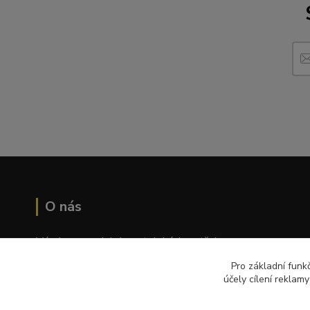
O nás
Výroba a prodej chovatelských potřeb
Pro základní funk
Tomáš Palatý
účely cílení reklam
Wolkerova 1550/2, Prostějov 796 01