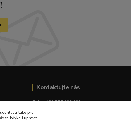
!
Kontaktujte nás
Tel.: + 420 777 282 683
E
-mail: tomas.palaty@palkar.cz
 souhlasu také pro
žete kdykoli upravit