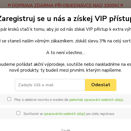
!!! DOPRAVA ZDARMA PŘI OBJEDNÁVCE NAD 1000Kč !!!
Zaregistruj se u nás a získej VIP přístu
latba
Vrácení zboží
Obchodní podmínky
Velkoobchodní spolupráce
 pár kroků stačí k tomu, aby jsi od nás získal VIP přístup k extra v
Hledat
 se staneš naším věrným zákazníkem, získáš slevu 3% na celý sort
A to není všechno...
Pamlsky
Pamlsky ze sušeného masa
Uši králičí plněné kachnou 250g
budeme pořádat akční výprodeje, soutěže nebo naskladníme na e
nové produkty, ty budeš mezi prvními, kterým napíšeme.
králičí plněné kachnou 250g
Odeslat
Pamlsk
řešit 
Přeji si odebírat novinky e-mailem dle
podmínek zpracování osobních údajů
.
giganti
být zá
Souhlasím se
zpracováním osobních údajů
pro účely registrace.
množstv
Zavřít