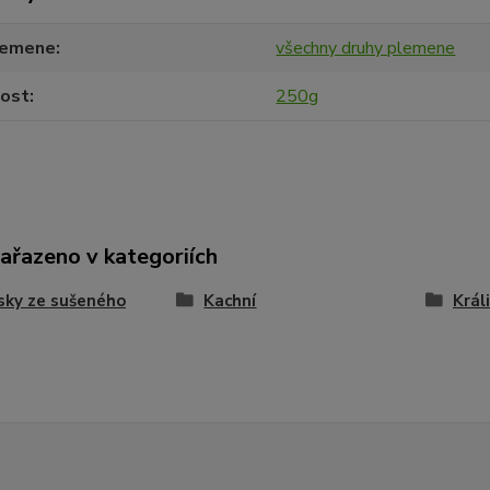
lemene
všechny druhy plemene
ost
250g
zařazeno v kategoriích
sky ze sušeného
Kachní
Králi