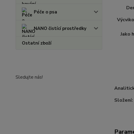
De
Péče o psa
Výcvik
NANO čistící prostředky
Jako 
Ostatní zboží
Sledujte nás!
Analitic
Složení:
Param