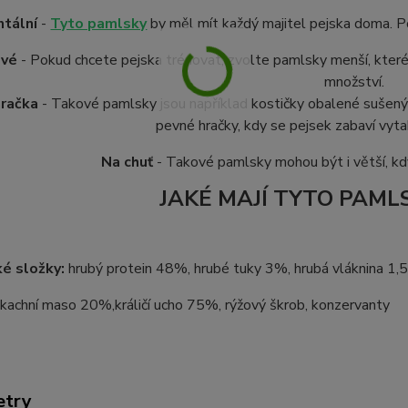
ntální
-
Tyto pamlsky
by měl mít každý majitel pejska doma. Pos
ové
- Pokud chcete pejska trénovat, zvolte pamlsky menší, které
množství.
hračka
- Takové pamlsky jsou například kostičky obalené suše
pevné hračky, kdy se pejsek zabaví vyt
Na chuť
- Takové pamlsky mohou být i větší, kdy
JAKÉ MAJÍ TYTO PAML
ké složky:
hrubý protein 48%, hrubé tuky 3%, hrubá vláknina 1
kachní maso 20%,králičí ucho 75%, rýžový škrob, konzervanty
etry