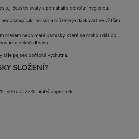
ilují čelistní svaly a pomáhají s dentální hygienou.
 neobsahují cukr ani sůl a můžete je dávkovat ve větším
ným masem nebo malé pamlsky, které se mohou dát do
ahováním pěkně dlouho.
 si je pejsek pořádně vychutná.
SKY SLOŽENÍ?
,5%, vlhkost 22%, hrubý popel 3%