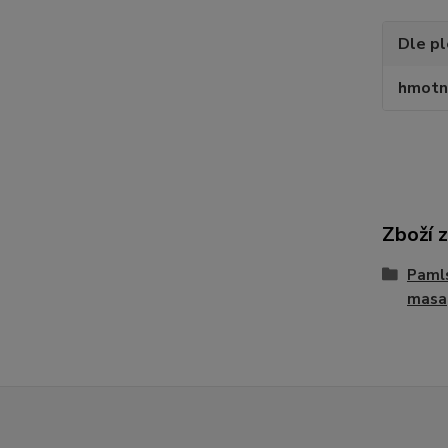
Dle p
hmotn
Zboží 
Paml
masa