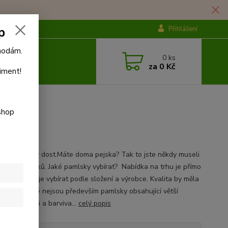
p
Přihlášení
ýhodám.
0
ks
za
0 Kč
iment!
shop
ů není nikdy dost.Máte doma pejska? Tak to jste někdy museli
otázku pamlsků. Jaké pamlsky vybírat? Nabídka na trhu je přímo
cká. Základ je vybírat podle složení a výrobce. Kvalita by měla
klad. Vhodné nejsou především pamlsky obsahující větší
í cukru, soli a barviva...
celý popis