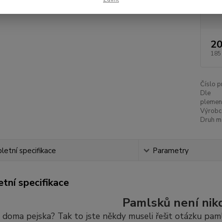
Dos
20
185
Číslo p
Dle
plemen
Výrobc
Druh m
etní specifikace
Parametry
tní specifikace
Pamlsků není nik
doma pejska? Tak to jste někdy museli řešit otázku pam