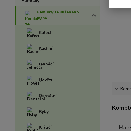
Pamlsky ze sušeného
masa
Kuřecí
Kachní
Jehněčí
Hovězí
Kompl
Dentální
Komple
Ryby
Máte 
Králičí