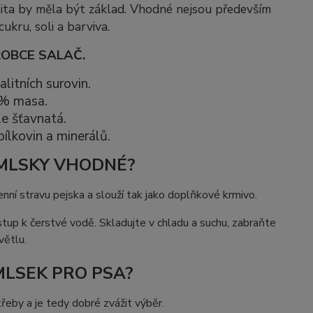
lita by měla být základ.
Vhodné nejsou především
cukr
u, soli a barviva.
ROBCE SALAČ.
litních surovin.
 % masa.
e šťavnatá.
ílkovin a minerálů.
AMLSKY VHODNÉ?
denní stravu pejska a slouží tak jako doplňkové krmivo.
ístup k čerstvé vodě. Skladujte v chladu a suchu, zabraňte
větlu.
LSEK PRO PSA?
řeby a je tedy dobré zvážit výběr.