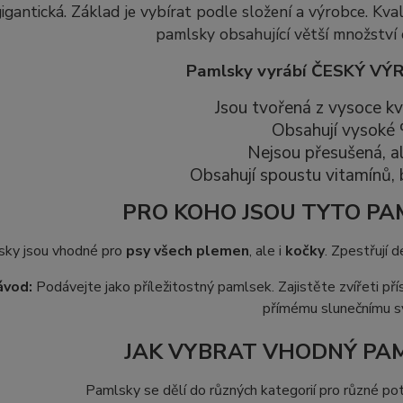
igantická. Základ je vybírat podle složení a výrobce. Kva
pamlsky obsahující větší množství 
Pamlsky vyrábí ČESKÝ VÝ
Jsou tvořená z vysoce kva
Obsahují vysoké
Nejsou přesušená, al
Obsahují spoustu vitamínů, b
PRO KOHO JSOU TYTO P
ky jsou vhodné pro
psy všech plemen
, ale i
kočky
. Zpestřují 
ávod:
Podávejte jako příležitostný pamlsek. Zajistěte zvířeti př
přímému slunečnímu s
JAK VYBRAT VHODNÝ PAM
Pamlsky se dělí do různých kategorií pro různé pot