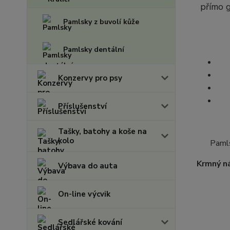
přímo g
Pamlsky z buvolí kůže
Pamlsky dentální
Konzervy pro psy
Příslušenství
Tašky, batohy a koše na
kolo
Pamls
Krmný n
Výbava do auta
On-line výcvik
Sedlářské kování