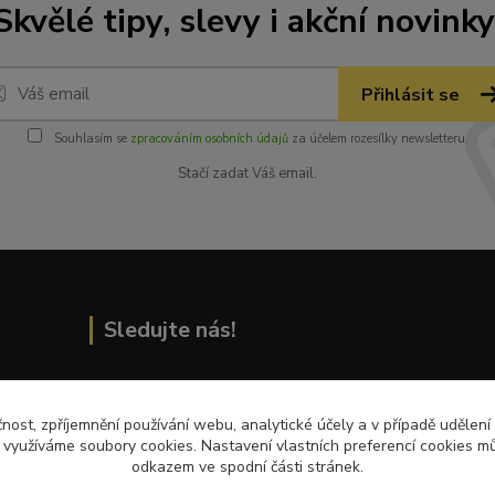
Skvělé tipy, slevy i akční novinky
Přihlásit se
Souhlasím se
zpracováním osobních údajů
za účelem rozesílky newsletteru.
Stačí zadat Váš email.
Sledujte nás!
čnost, zpříjemnění používání webu, analytické účely a v případě udělení
Přečtěte si nejnovější články na blogu!
y využíváme soubory cookies. Nastavení vlastních preferencí cookies mů
odkazem ve spodní části stránek.