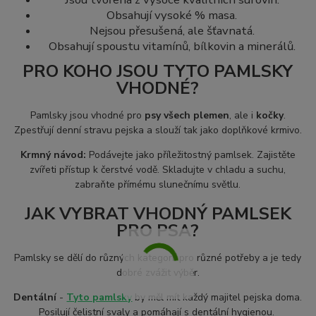
Obsahují vysoké % masa.
Nejsou přesušená, ale šťavnatá.
Obsahují spoustu vitamínů, bílkovin a minerálů.
PRO KOHO JSOU TYTO PAMLSKY
VHODNÉ?
Pamlsky jsou vhodné pro
psy všech plemen
, ale i
kočky
.
Zpestřují denní stravu pejska a slouží tak jako doplňkové krmivo.
Krmný návod:
Podávejte jako příležitostný pamlsek. Zajistěte
zvířeti přístup k čerstvé vodě. Skladujte v chladu a suchu,
zabraňte přímému slunečnímu světlu.
JAK VYBRAT VHODNÝ PAMLSEK
PRO PSA?
Pamlsky se dělí do různých kategorií pro různé potřeby a je tedy
dobré zvážit výběr.
Dentální
-
Tyto pamlsky
by měl mít každý majitel pejska doma.
Posilují čelistní svaly a pomáhají s dentální hygienou.