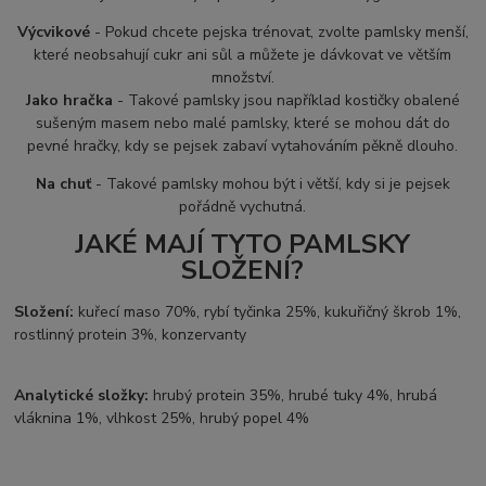
Výcvikové
- Pokud chcete pejska trénovat, zvolte pamlsky menší,
které neobsahují cukr ani sůl a můžete je dávkovat ve větším
množství.
Jako hračka
- Takové pamlsky jsou například kostičky obalené
sušeným masem nebo malé pamlsky, které se mohou dát do
pevné hračky, kdy se pejsek zabaví vytahováním pěkně dlouho.
Na chuť
- Takové pamlsky mohou být i větší, kdy si je pejsek
pořádně vychutná.
JAKÉ MAJÍ TYTO PAMLSKY
SLOŽENÍ?
Složení:
kuřecí maso 70%, rybí tyčinka 25%, kukuřičný škrob 1%,
rostlinný protein 3%, konzervanty
Analytické složky:
hrubý protein 35%, hrubé tuky 4%, hrubá
vláknina 1%, vlhkost 25%, hrubý popel 4%