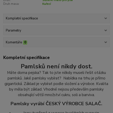
Druh:
Sušené maso pro psa
Druh masa:
Kuřecí
Kompletní specifikace
Parametry
Komentáře
0
Kompletní specifikace
Pamlsků není nikdy dost.
Máte doma pejska? Tak to jste někdy museli řešit otázku
pamlsků. Jaké pamlsky vybírat? Nabídka na trhu je přímo
gigantická. Základ je vybírat podle složení a výrobce. Kvalita
by měla být základ.
Vhodné nejsou především pamlsky
obsahující větší množství cukr
u, soli a barviva.
Pamlsky vyrábí ČESKÝ VÝROBCE SALAČ.
Jsou tvořená z vysoce kvalitních surovin.