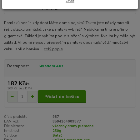
Zavřít
Pamlsků není nikdy dost.Máte doma pejska? Tak to jste někdy museli
řešit otázku pamlsků. Jaké pamlsky vybírat? Nabídka na trhu je přímo
gigantická. Základ je vybírat podle složení a výrobce. Kvalita by měla být
základ. Vhodné nejsou především pamlsky obsahující větší množství
cukru, soli a barviva....
celý popis
Dostupnost
Skladem 4 ks
182 Kč
/
ks
163 Kč
bez DPH
Přidat do košíku
Číslo produktu:
987
EAN kód:
8594164009877
Dle plemene:
všechny druhy plemene
hmotnost:
250g
Výrobce:
Salač