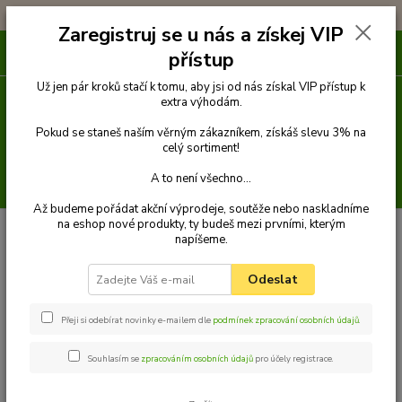
!!! DOPRAVA ZDARMA PŘI OBJEDNÁVCE NAD 1000Kč !!!
Zaregistruj se u nás a získej VIP
0
ks
přístup
za
0 Kč
Už jen pár kroků stačí k tomu, aby jsi od nás získal VIP přístup k
extra výhodám.
Menu
Pokud se staneš naším věrným zákazníkem, získáš slevu 3% na
celý sortiment!
A to není všechno...
Hledat
Až budeme pořádat akční výprodeje, soutěže nebo naskladníme
na eshop nové produkty, ty budeš mezi prvními, kterým
Úvod
Pamlsky
Pamlsky ze sušeného masa
Tyčinka rybí obalená
napíšeme.
kuřecím masem 250g
Tyčinka rybí obalená kuřecím
Odeslat
masem 250g
Přeji si odebírat novinky e-mailem dle
podmínek zpracování osobních údajů
.
Souhlasím se
zpracováním osobních údajů
pro účely registrace.