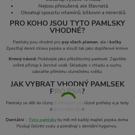
Nejsou přesušená, ale šťavnatá.
Obsahují spoustu vitamínů, bílkovin a minerálů.
PRO KOHO JSOU TYTO PAMLSKY
VHODNÉ?
Pamlsky jsou vhodné pro
psy všech plemen
, ale i
kočky
.
Zpestřují denní stravu pejska a slouží tak jako doplňkové krmivo.
Krmný návod:
Podávejte jako příležitostný pamlsek. Zajistěte
zvířeti přístup k čerstvé vodě. Skladujte v chladu a suchu,
zabraňte přímému slunečnímu světlu.
JAK VYBRAT VHODNÝ PAMLSEK
PRO PSA?
Pamlsky se dělí do různých kategorií pro různé potřeby a je tedy
dobré zvážit výběr.
Dentální
-
Tyto pamlsky
by měl mít každý majitel pejska doma.
Posilují čelistní svaly a pomáhají s dentální hygienou.