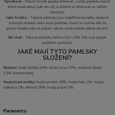
Výcvikové
- Pokud chcete pejska trénovat, zvolte pamlsky menší,
které neobsahují cukr ani sůl a můžete je dávkovat ve větším
množství.
Jako hračka
- Takové pamlsky jsou například kostičky obalené
sušeným masem nebo malé pamlsky, které se mohou dát do
pevné hračky, kdy se pejsek zabaví vytahováním pěkně dlouho.
Na chuť
- Takové pamlsky mohou být i větší, kdy si je pejsek
pořádně vychutná.
JAKÉ MAJÍ TYTO PAMLSKY
SLOŽENÍ?
Složení:
Krabí tyčinka 60%, kuřecí prsa 37%, rostlinný škrob
1,5%, konzervanty.
Analytické složky:
hrubý protein 30%, hrubé tuky 1%, hrubá
vláknina 1%, vlhkost 16%, hrubý popel 3%.
Parametry