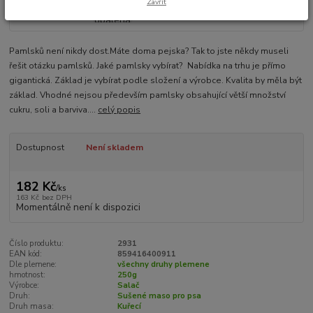
Zavřít
Pamlsků není nikdy dost.Máte doma pejska? Tak to jste někdy museli
řešit otázku pamlsků. Jaké pamlsky vybírat? Nabídka na trhu je přímo
gigantická. Základ je vybírat podle složení a výrobce. Kvalita by měla být
základ. Vhodné nejsou především pamlsky obsahující větší množství
cukru, soli a barviva....
celý popis
Dostupnost
Není skladem
182 Kč
/
ks
163 Kč
bez DPH
Momentálně není k dispozici
Číslo produktu:
2931
EAN kód:
859416400911
Dle plemene:
všechny druhy plemene
hmotnost:
250g
Výrobce:
Salač
Druh:
Sušené maso pro psa
Druh masa:
Kuřecí