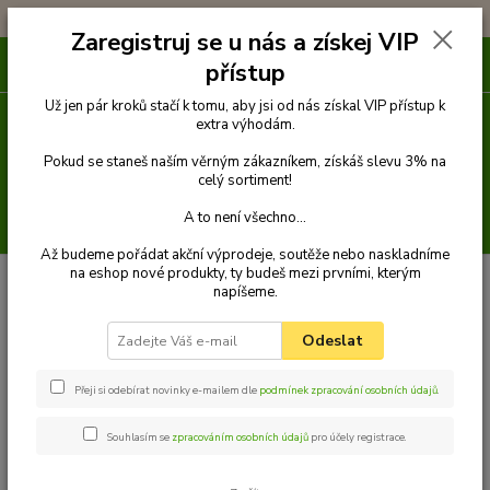
!!! DOPRAVA ZDARMA PŘI OBJEDNÁVCE NAD 1000Kč !!!
Zaregistruj se u nás a získej VIP
0
ks
přístup
za
0 Kč
Už jen pár kroků stačí k tomu, aby jsi od nás získal VIP přístup k
extra výhodám.
Menu
Pokud se staneš naším věrným zákazníkem, získáš slevu 3% na
celý sortiment!
A to není všechno...
Hledat
Až budeme pořádat akční výprodeje, soutěže nebo naskladníme
na eshop nové produkty, ty budeš mezi prvními, kterým
Úvod
Pamlsky
Pamlsky ze sušeného masa
Tyčinka krabí obalená
napíšeme.
kuřecím masem 250g
Tyčinka krabí obalená kuřecím
Odeslat
masem 250g
Přeji si odebírat novinky e-mailem dle
podmínek zpracování osobních údajů
.
Souhlasím se
zpracováním osobních údajů
pro účely registrace.