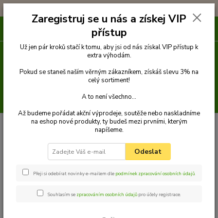
!!! DOPRAVA ZDARMA PŘI OBJEDNÁVCE NAD 1000Kč !!!
Zaregistruj se u nás a získej VIP
0
ks
přístup
za
0 Kč
Už jen pár kroků stačí k tomu, aby jsi od nás získal VIP přístup k
extra výhodám.
Menu
Pokud se staneš naším věrným zákazníkem, získáš slevu 3% na
celý sortiment!
A to není všechno...
Hledat
Až budeme pořádat akční výprodeje, soutěže nebo naskladníme
na eshop nové produkty, ty budeš mezi prvními, kterým
Úvod
Pamlsky
Pamlsky ze sušeného masa
Tyčinka jehněčí mini
napíšeme.
100g
Tyčinka jehněčí mini 100g
Odeslat
Přeji si odebírat novinky e-mailem dle
podmínek zpracování osobních údajů
.
Souhlasím se
zpracováním osobních údajů
pro účely registrace.