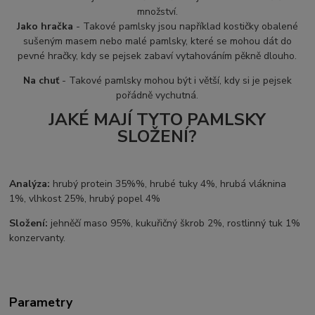
množství.
Jako hračka
- Takové pamlsky jsou například kostičky obalené
sušeným masem nebo malé pamlsky, které se mohou dát do
pevné hračky, kdy se pejsek zabaví vytahováním pěkně dlouho.
Na chuť
- Takové pamlsky mohou být i větší, kdy si je pejsek
pořádně vychutná.
JAKÉ MAJÍ TYTO PAMLSKY
SLOŽENÍ?
Analýza:
hrubý protein 35%%, hrubé tuky 4%, hrubá vláknina
1%, vlhkost 25%, hrubý popel 4%
Složení:
jehněčí maso 95%, kukuřičný škrob 2%, rostlinný tuk 1%
konzervanty.
Parametry