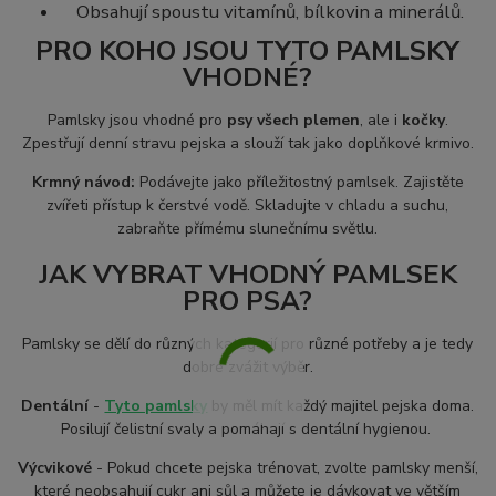
Obsahují spoustu vitamínů, bílkovin a minerálů.
PRO KOHO JSOU TYTO PAMLSKY
VHODNÉ?
Pamlsky jsou vhodné pro
psy všech plemen
, ale i
kočky
.
Zpestřují denní stravu pejska a slouží tak jako doplňkové krmivo.
Krmný návod:
Podávejte jako příležitostný pamlsek. Zajistěte
zvířeti přístup k čerstvé vodě. Skladujte v chladu a suchu,
zabraňte přímému slunečnímu světlu.
JAK VYBRAT VHODNÝ PAMLSEK
PRO PSA?
Pamlsky se dělí do různých kategorií pro různé potřeby a je tedy
dobré zvážit výběr.
Dentální
-
Tyto pamlsky
by měl mít každý majitel pejska doma.
Posilují čelistní svaly a pomáhají s dentální hygienou.
Výcvikové
- Pokud chcete pejska trénovat, zvolte pamlsky menší,
které neobsahují cukr ani sůl a můžete je dávkovat ve větším