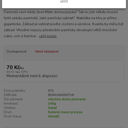
Zavřít
Pamlsků není nikdy dost.Máte doma pejska? Tak to jste někdy museli
řešit otázku pamlsků. Jaké pamlsky vybírat? Nabídka na trhu je přímo
gigantická. Základ je vybírat podle složení a výrobce. Kvalita by měla být
základ. Vhodné nejsou především pamlsky obsahující větší množství
cukru, soli a barviva...
celý popis
Dostupnost
Není skladem
70 Kč
/
ks
63 Kč
bez DPH
Momentálně není k dispozici
Číslo produktu:
971
EAN kód:
8594164009716
Dle plemene:
všechny druhy plemene
hmotnost:
100g
Výrobce:
Salač
Druh:
Sušené maso pro psa
Druh masa:
Jehněčí