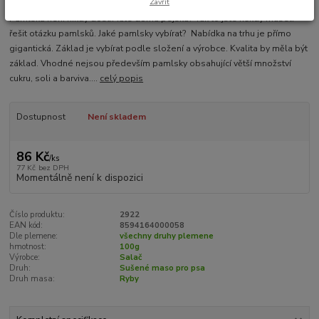
Zavřít
Pamlsků není nikdy dost.Máte doma pejska? Tak to jste někdy museli
řešit otázku pamlsků. Jaké pamlsky vybírat? Nabídka na trhu je přímo
gigantická. Základ je vybírat podle složení a výrobce. Kvalita by měla být
základ. Vhodné nejsou především pamlsky obsahující větší množství
cukru, soli a barviva....
celý popis
Dostupnost
Není skladem
86 Kč
/
ks
77 Kč
bez DPH
Momentálně není k dispozici
Číslo produktu:
2922
EAN kód:
8594164000058
Dle plemene:
všechny druhy plemene
hmotnost:
100g
Výrobce:
Salač
Druh:
Sušené maso pro psa
Druh masa:
Ryby