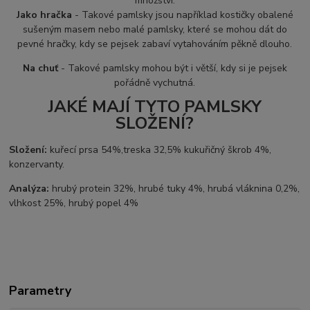
množství.
Jako hračka
- Takové pamlsky jsou například kostičky obalené
sušeným masem nebo malé pamlsky, které se mohou dát do
pevné hračky, kdy se pejsek zabaví vytahováním pěkně dlouho.
Na chuť
- Takové pamlsky mohou být i větší, kdy si je pejsek
pořádně vychutná.
JAKÉ MAJÍ TYTO PAMLSKY
SLOŽENÍ?
Složení:
kuřecí prsa 54%,treska 32,5% kukuřičný škrob 4%,
konzervanty.
Analýza:
hrubý protein 32%, hrubé tuky 4%, hrubá vláknina 0,2%,
vlhkost 25%, hrubý popel 4%
Parametry