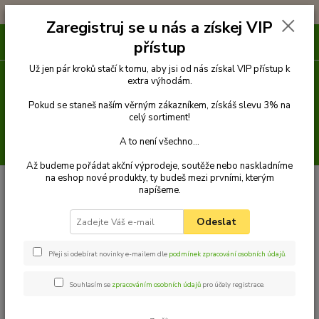
!!! DOPRAVA ZDARMA PŘI OBJEDNÁVCE NAD 1000Kč !!!
Zaregistruj se u nás a získej VIP
0
ks
přístup
za
0 Kč
Už jen pár kroků stačí k tomu, aby jsi od nás získal VIP přístup k
extra výhodám.
Menu
Pokud se staneš naším věrným zákazníkem, získáš slevu 3% na
celý sortiment!
A to není všechno...
Hledat
Až budeme pořádat akční výprodeje, soutěže nebo naskladníme
na eshop nové produkty, ty budeš mezi prvními, kterým
Úvod
Pamlsky
Pamlsky ze sušeného masa
Rolka kuře treska 100g
napíšeme.
Rolka kuře treska 100g
Odeslat
Přeji si odebírat novinky e-mailem dle
podmínek zpracování osobních údajů
.
Souhlasím se
zpracováním osobních údajů
pro účely registrace.