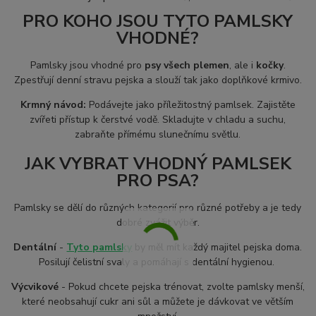
PRO KOHO JSOU TYTO PAMLSKY
VHODNÉ?
Pamlsky jsou vhodné pro
psy všech plemen
, ale i
kočky
.
Zpestřují denní stravu pejska a slouží tak jako doplňkové krmivo.
Krmný návod:
Podávejte jako příležitostný pamlsek. Zajistěte
zvířeti přístup k čerstvé vodě. Skladujte v chladu a suchu,
zabraňte přímému slunečnímu světlu.
JAK VYBRAT VHODNÝ PAMLSEK
PRO PSA?
Pamlsky se dělí do různých kategorií pro různé potřeby a je tedy
dobré zvážit výběr.
Dentální
-
Tyto pamlsky
by měl mít každý majitel pejska doma.
Posilují čelistní svaly a pomáhají s dentální hygienou.
Výcvikové
- Pokud chcete pejska trénovat, zvolte pamlsky menší,
které neobsahují cukr ani sůl a můžete je dávkovat ve větším