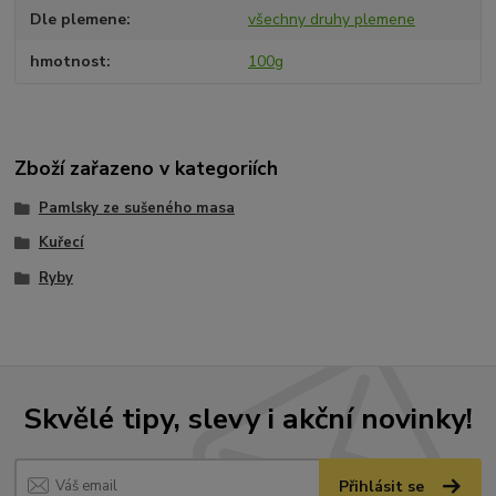
Dle plemene
všechny druhy plemene
hmotnost
100g
Zboží zařazeno v kategoriích
Pamlsky ze sušeného masa
Kuřecí
Ryby
Skvělé tipy, slevy i akční novinky!
Přihlásit se